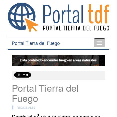
Portal Tierra del Fuego
Toggle
navigation
Portal Tierra del
Fuego
REGIONALES
Desde el aÃ±o que viene las escuelas