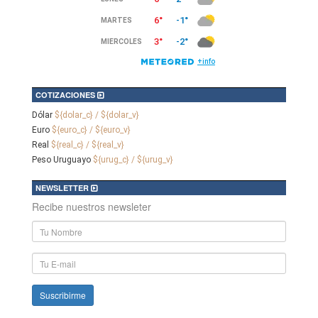
COTIZACIONES
Dólar
${dolar_c} / ${dolar_v}
Euro
${euro_c} / ${euro_v}
Real
${real_c} / ${real_v}
Peso Uruguayo
${urug_c} / ${urug_v}
NEWSLETTER
Recibe nuestros newsleter
Nombre
y
Apellido
E-
mail