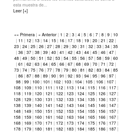
esta muestra de...
Leer [+]
«« Primera
|
« Anterior
|
1
|
2
|
3
|
4
|
5
|
6
|
7
|
8
|
9
|
10
|
11
|
12
|
13
|
14
|
15
|
16
|
17
|
18
|
19
|
20
|
21
|
22
|
23
|
24
|
25
|
26
|
27
|
28
|
29
|
30
|
31
|
32
|
33
|
34
|
35
|
36
|
37
|
38
|
39
|
40
|
41
|
42
|
43
|
44
|
45
|
46
|
47
|
48
|
49
|
50
|
51
|
52
|
53
|
54
|
55
|
56
|
57
|
58
|
59
|
60
|
61
|
62
|
63
|
64
|
65
|
66
|
67
|
68
|
69
|
70
|
71
|
72
|
73
|
74
|
75
|
76
|
77
|
78
|
79
|
80
|
81
|
82
|
83
|
84
|
85
|
86
|
87
|
88
|
89
|
90
|
91
|
92
|
93
|
94
|
95
|
96
|
97
|
98
|
99
|
100
|
101
|
102
|
103
|
104
|
105
|
106
|
107
|
108
|
109
|
110
|
111
|
112
|
113
|
114
|
115
|
116
|
117
|
118
|
119
|
120
|
121
|
122
|
123
|
124
|
125
|
126
|
127
|
128
|
129
|
130
|
131
|
132
|
133
|
134
|
135
|
136
|
137
|
138
|
139
|
140
|
141
|
142
|
143
|
144
|
145
|
146
|
147
|
148
|
149
|
150
|
151
|
152
|
153
|
154
|
155
|
156
|
157
|
158
|
159
|
160
|
161
|
162
|
163
|
164
|
165
|
166
|
167
|
168
|
169
|
170
|
171
|
172
|
173
|
174
|
175
|
176
|
177
|
178
|
179
|
180
|
181
|
182
|
183
|
184
|
185
|
186
|
187
|