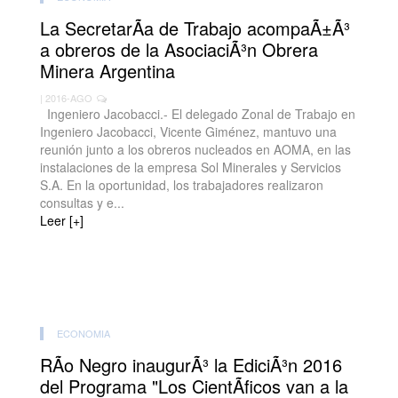
La SecretarÃ­a de Trabajo acompaÃ±Ã³
a obreros de la AsociaciÃ³n Obrera
Minera Argentina
| 2016-AGO
Ingeniero Jacobacci.- El delegado Zonal de Trabajo en
Ingeniero Jacobacci, Vicente Giménez, mantuvo una
reunión junto a los obreros nucleados en AOMA, en las
instalaciones de la empresa Sol Minerales y Servicios
S.A. En la oportunidad, los trabajadores realizaron
consultas y e...
Leer [+]
ECONOMIA
RÃ­o Negro inaugurÃ³ la EdiciÃ³n 2016
del Programa "Los CientÃ­ficos van a la