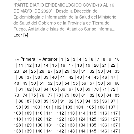
*PARTE DIARIO EPIDEMIOLÓGICO COVID-19 AL 16
DE MAYO DE 2020* Desde la Dirección de
Epidemiología e Información de la Salud del Ministerio
de Salud del Gobierno de la Provincia de Tierra del
Fuego, Antártida e Islas del Atlántico Sur se informa...
Leer [+]
«« Primera
|
« Anterior
|
1
|
2
|
3
|
4
|
5
|
6
|
7
|
8
|
9
|
10
|
11
|
12
|
13
|
14
|
15
|
16
|
17
|
18
|
19
|
20
|
21
|
22
|
23
|
24
|
25
|
26
|
27
|
28
|
29
|
30
|
31
|
32
|
33
|
34
|
35
|
36
|
37
|
38
|
39
|
40
|
41
|
42
|
43
|
44
|
45
|
46
|
47
|
48
|
49
|
50
|
51
|
52
|
53
|
54
|
55
|
56
|
57
|
58
|
59
|
60
|
61
|
62
|
63
|
64
|
65
|
66
|
67
|
68
|
69
|
70
|
71
|
72
|
73
|
74
|
75
|
76
|
77
|
78
|
79
|
80
|
81
|
82
|
83
|
84
|
85
|
86
|
87
|
88
|
89
|
90
|
91
|
92
|
93
|
94
|
95
|
96
|
97
|
98
|
99
|
100
|
101
|
102
|
103
|
104
|
105
|
106
|
107
|
108
|
109
|
110
|
111
|
112
|
113
|
114
|
115
|
116
|
117
|
118
|
119
|
120
|
121
|
122
|
123
|
124
|
125
|
126
|
127
|
128
|
129
|
130
|
131
|
132
|
133
|
134
|
135
|
136
|
137
|
138
|
139
|
140
|
141
|
142
|
143
|
144
|
145
|
146
|
147
|