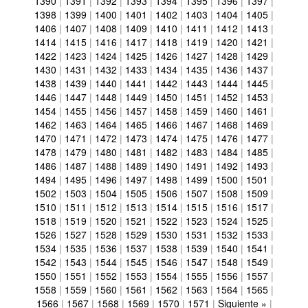
1390
|
1391
|
1392
|
1393
|
1394
|
1395
|
1396
|
1397
|
1398
|
1399
|
1400
|
1401
|
1402
|
1403
|
1404
|
1405
|
1406
|
1407
|
1408
|
1409
|
1410
|
1411
|
1412
|
1413
|
1414
|
1415
|
1416
|
1417
|
1418
|
1419
|
1420
|
1421
|
1422
|
1423
|
1424
|
1425
|
1426
|
1427
|
1428
|
1429
|
1430
|
1431
|
1432
|
1433
|
1434
|
1435
|
1436
|
1437
|
1438
|
1439
|
1440
|
1441
|
1442
|
1443
|
1444
|
1445
|
1446
|
1447
|
1448
|
1449
|
1450
|
1451
|
1452
|
1453
|
1454
|
1455
|
1456
|
1457
|
1458
|
1459
|
1460
|
1461
|
1462
|
1463
|
1464
|
1465
|
1466
|
1467
|
1468
|
1469
|
1470
|
1471
|
1472
|
1473
|
1474
|
1475
|
1476
|
1477
|
1478
|
1479
|
1480
|
1481
|
1482
|
1483
|
1484
|
1485
|
1486
|
1487
|
1488
|
1489
|
1490
|
1491
|
1492
|
1493
|
1494
|
1495
|
1496
|
1497
|
1498
|
1499
|
1500
|
1501
|
1502
|
1503
|
1504
|
1505
|
1506
|
1507
|
1508
|
1509
|
1510
|
1511
|
1512
|
1513
|
1514
|
1515
|
1516
|
1517
|
1518
|
1519
|
1520
|
1521
|
1522
|
1523
|
1524
|
1525
|
1526
|
1527
|
1528
|
1529
|
1530
|
1531
|
1532
|
1533
|
1534
|
1535
|
1536
|
1537
|
1538
|
1539
|
1540
|
1541
|
1542
|
1543
|
1544
|
1545
|
1546
|
1547
|
1548
|
1549
|
1550
|
1551
|
1552
|
1553
|
1554
|
1555
|
1556
|
1557
|
1558
|
1559
|
1560
|
1561
|
1562
|
1563
|
1564
|
1565
|
1566
|
1567
|
1568
|
1569
|
1570
|
1571
|
Siguiente »
|