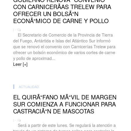
CON CARNICERÃAS TRELEW PARA
OFRECER UN BOLSÃ“N
ECONÃ“MICO DE CARNE Y POLLO
| -
El Secretario de Comercio de la Provincia de Tierra
del Fuego, Antártida e Islas del Atlántico Sur informó
que se renovó el convenio con Carnicerías Trelew para
ofrecer un bolsón económico de varios cortes de carne
y pollo de aproximad...
Leer [+]
ACTUALIDAD
EL QUIRÃ“FANO MÃ“VIL DE MARGEN
SUR COMIENZA A FUNCIONAR PARA
CASTRACIÃ“N DE MASCOTAS
| -
Será a partir de este lunes. Se regulará la atención a