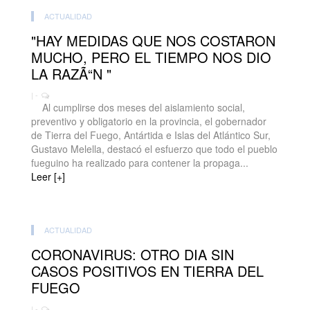
ACTUALIDAD
"HAY MEDIDAS QUE NOS COSTARON
MUCHO, PERO EL TIEMPO NOS DIO
LA RAZÃ“N "
| -
Al cumplirse dos meses del aislamiento social,
preventivo y obligatorio en la provincia, el gobernador
de Tierra del Fuego, Antártida e Islas del Atlántico Sur,
Gustavo Melella, destacó el esfuerzo que todo el pueblo
fueguino ha realizado para contener la propaga...
Leer [+]
ACTUALIDAD
CORONAVIRUS: OTRO DIA SIN
CASOS POSITIVOS EN TIERRA DEL
FUEGO
| -