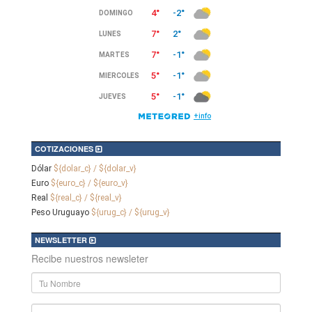
COTIZACIONES
Dólar
${dolar_c} / ${dolar_v}
Euro
${euro_c} / ${euro_v}
Real
${real_c} / ${real_v}
Peso Uruguayo
${urug_c} / ${urug_v}
NEWSLETTER
Recibe nuestros newsleter
Nombre
y
Apellido
E-