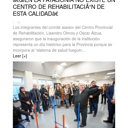
CENTRO DE REHABILITACIÃ“N DE
ESTA CALIDADâ€
| -
Los integrantes del comité asesor del Centro Provincial
de Rehabilitación, Lisandro Olmos y Oscar Alzua,
aseguraron que la inauguración de la institución
representa un día histórico para la Provincia porque se
incorpora al “sistema de salud fueguin...
Leer [+]