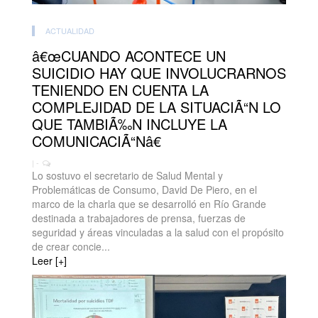
ACTUALIDAD
â€œCUANDO ACONTECE UN
SUICIDIO HAY QUE INVOLUCRARNOS
TENIENDO EN CUENTA LA
COMPLEJIDAD DE LA SITUACIÃ“N LO
QUE TAMBIÃ‰N INCLUYE LA
COMUNICACIÃ“Nâ€
| -
Lo sostuvo el secretario de Salud Mental y
Problemáticas de Consumo, David De Piero, en el
marco de la charla que se desarrolló en Río Grande
destinada a trabajadores de prensa, fuerzas de
seguridad y áreas vinculadas a la salud con el propósito
de crear concie...
Leer [+]