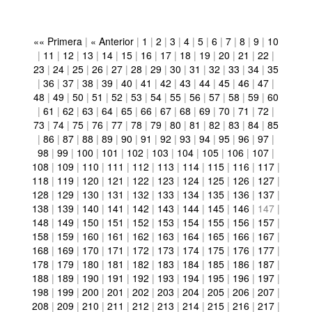
«« Primera
|
« Anterior
|
1
|
2
|
3
|
4
|
5
|
6
|
7
|
8
|
9
|
10
|
11
|
12
|
13
|
14
|
15
|
16
|
17
|
18
|
19
|
20
|
21
|
22
|
23
|
24
|
25
|
26
|
27
|
28
|
29
|
30
|
31
|
32
|
33
|
34
|
35
|
36
|
37
|
38
|
39
|
40
|
41
|
42
|
43
|
44
|
45
|
46
|
47
|
48
|
49
|
50
|
51
|
52
|
53
|
54
|
55
|
56
|
57
|
58
|
59
|
60
|
61
|
62
|
63
|
64
|
65
|
66
|
67
|
68
|
69
|
70
|
71
|
72
|
73
|
74
|
75
|
76
|
77
|
78
|
79
|
80
|
81
|
82
|
83
|
84
|
85
|
86
|
87
|
88
|
89
|
90
|
91
|
92
|
93
|
94
|
95
|
96
|
97
|
98
|
99
|
100
|
101
|
102
|
103
|
104
|
105
|
106
|
107
|
108
|
109
|
110
|
111
|
112
|
113
|
114
|
115
|
116
|
117
|
118
|
119
|
120
|
121
|
122
|
123
|
124
|
125
|
126
|
127
|
128
|
129
|
130
|
131
|
132
|
133
|
134
|
135
|
136
|
137
|
138
|
139
|
140
|
141
|
142
|
143
|
144
|
145
|
146
|
147
|
148
|
149
|
150
|
151
|
152
|
153
|
154
|
155
|
156
|
157
|
158
|
159
|
160
|
161
|
162
|
163
|
164
|
165
|
166
|
167
|
168
|
169
|
170
|
171
|
172
|
173
|
174
|
175
|
176
|
177
|
178
|
179
|
180
|
181
|
182
|
183
|
184
|
185
|
186
|
187
|
188
|
189
|
190
|
191
|
192
|
193
|
194
|
195
|
196
|
197
|
198
|
199
|
200
|
201
|
202
|
203
|
204
|
205
|
206
|
207
|
208
|
209
|
210
|
211
|
212
|
213
|
214
|
215
|
216
|
217
|