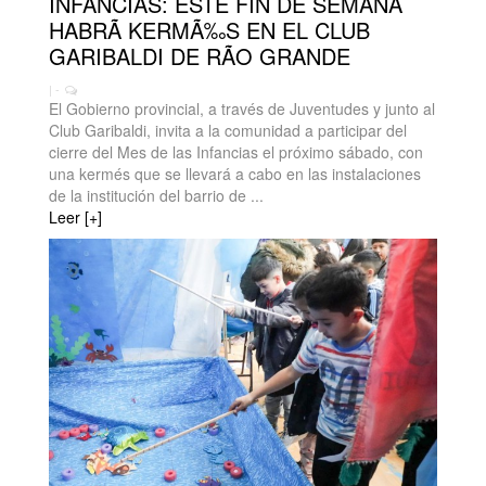
INFANCIAS: ESTE FIN DE SEMANA
HABRÃ KERMÃ‰S EN EL CLUB
GARIBALDI DE RÃO GRANDE
| -
El Gobierno provincial, a través de Juventudes y junto al
Club Garibaldi, invita a la comunidad a participar del
cierre del Mes de las Infancias el próximo sábado, con
una kermés que se llevará a cabo en las instalaciones
de la institución del barrio de ...
Leer [+]