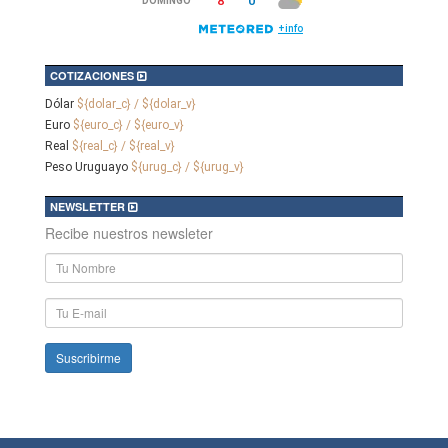
COTIZACIONES
Dólar
${dolar_c} / ${dolar_v}
Euro
${euro_c} / ${euro_v}
Real
${real_c} / ${real_v}
Peso Uruguayo
${urug_c} / ${urug_v}
NEWSLETTER
Recibe nuestros newsleter
Nombre
y
Apellido
E-
mail