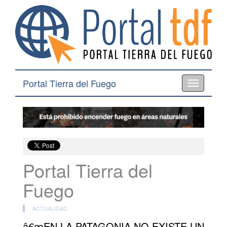
Portal Tierra del Fuego
Toggle
navigation
Portal Tierra del
Fuego
ACTUALIDAD
â€œEN LA PATAGONIA NO EXISTE UN