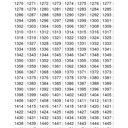
1270
|
1271
|
1272
|
1273
|
1274
|
1275
|
1276
|
1277
|
1278
|
1279
|
1280
|
1281
|
1282
|
1283
|
1284
|
1285
|
1286
|
1287
|
1288
|
1289
|
1290
|
1291
|
1292
|
1293
|
1294
|
1295
|
1296
|
1297
|
1298
|
1299
|
1300
|
1301
|
1302
|
1303
|
1304
|
1305
|
1306
|
1307
|
1308
|
1309
|
1310
|
1311
|
1312
|
1313
|
1314
|
1315
|
1316
|
1317
|
1318
|
1319
|
1320
|
1321
|
1322
|
1323
|
1324
|
1325
|
1326
|
1327
|
1328
|
1329
|
1330
|
1331
|
1332
|
1333
|
1334
|
1335
|
1336
|
1337
|
1338
|
1339
|
1340
|
1341
|
1342
|
1343
|
1344
|
1345
|
1346
|
1347
|
1348
|
1349
|
1350
|
1351
|
1352
|
1353
|
1354
|
1355
|
1356
|
1357
|
1358
|
1359
|
1360
|
1361
|
1362
|
1363
|
1364
|
1365
|
1366
|
1367
|
1368
|
1369
|
1370
|
1371
|
1372
|
1373
|
1374
|
1375
|
1376
|
1377
|
1378
|
1379
|
1380
|
1381
|
1382
|
1383
|
1384
|
1385
|
1386
|
1387
|
1388
|
1389
|
1390
|
1391
|
1392
|
1393
|
1394
|
1395
|
1396
|
1397
|
1398
|
1399
|
1400
|
1401
|
1402
|
1403
|
1404
|
1405
|
1406
|
1407
|
1408
|
1409
|
1410
|
1411
|
1412
|
1413
|
1414
|
1415
|
1416
|
1417
|
1418
|
1419
|
1420
|
1421
|
1422
|
1423
|
1424
|
1425
|
1426
|
1427
|
1428
|
1429
|
1430
|
1431
|
1432
|
1433
|
1434
|
1435
|
1436
|
1437
|
1438
|
1439
|
1440
|
1441
|
1442
|
1443
|
1444
|
1445
|