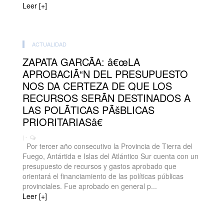
Leer [+]
ACTUALIDAD
ZAPATA GARCÃA: â€œLA
APROBACIÃ“N DEL PRESUPUESTO
NOS DA CERTEZA DE QUE LOS
RECURSOS SERÃN DESTINADOS A
LAS POLÃTICAS PÃšBLICAS
PRIORITARIASâ€
| -
Por tercer año consecutivo la Provincia de Tierra del
Fuego, Antártida e Islas del Atlántico Sur cuenta con un
presupuesto de recursos y gastos aprobado que
orientará el financiamiento de las políticas públicas
provinciales. Fue aprobado en general p...
Leer [+]