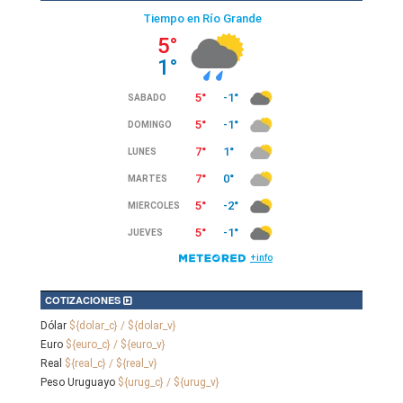
COTIZACIONES
Dólar
${dolar_c} / ${dolar_v}
Euro
${euro_c} / ${euro_v}
Real
${real_c} / ${real_v}
Peso Uruguayo
${urug_c} / ${urug_v}