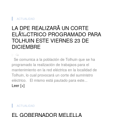
ACTUALIDAD
LA DPE REALIZARÃ UN CORTE
ELÃ‰CTRICO PROGRAMADO PARA
TOLHUIN ESTE VIERNES 23 DE
DICIEMBRE
| -
Se comunica a la población de Tolhuin que se ha
programado la realización de trabajaos para el
mantenimiento en la red eléctrica en la localidad de
Tolhuin, lo cual provocará un corte del suministro
eléctrico. El mismo está pautado para este...
Leer [+]
ACTUALIDAD
EL GOBERNADOR MELELLA