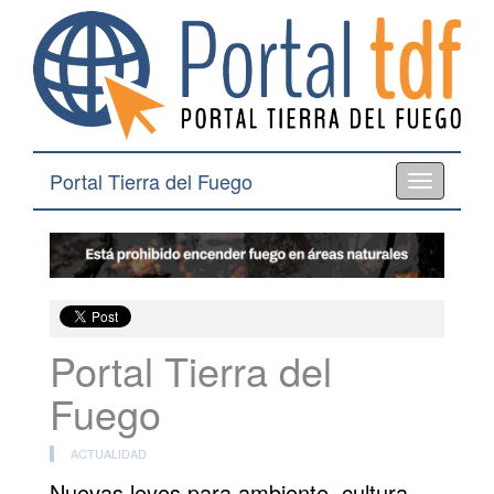
Portal Tierra del Fuego
Toggle
navigation
Portal Tierra del
Fuego
ACTUALIDAD
Nuevas leyes para ambiente, cultura,