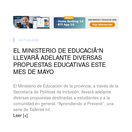
ACTUALIDAD
EL MINISTERIO DE EDUCACIÃ“N
LLEVARÃ ADELANTE DIVERSAS
PROPUESTAS EDUCATIVAS ESTE
MES DE MAYO
| -
El Ministerio de Educación de la provincia, a través de la
Secretaría de Políticas de Inclusión, llevará adelante
diversas propuestas destinadas a estudiantes y a la
comunidad en general. “Aprendiendo a Prevenir”, una
serie de Talleres int...
Leer [+]