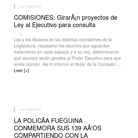
ACTUALIDAD
COMISIONES: GirarÃ¡n proyectos de
Ley al Ejecutivo para consulta
| -
Las y los titulares de las distintas comisiones de la
Legislatura, repasaron los asuntos que aguardan
tratamiento en cada espacio y a su vez, determinaron
qué asuntos serán girados al Poder Ejecutivo para que
emita opinión. Asi lo informó el titular de la Comisión ...
Leer [+]
ACTUALIDAD
LA POLICÃA FUEGUINA
CONMEMORA SUS 139 AÃ‘OS
COMPARTIENDO CON LA