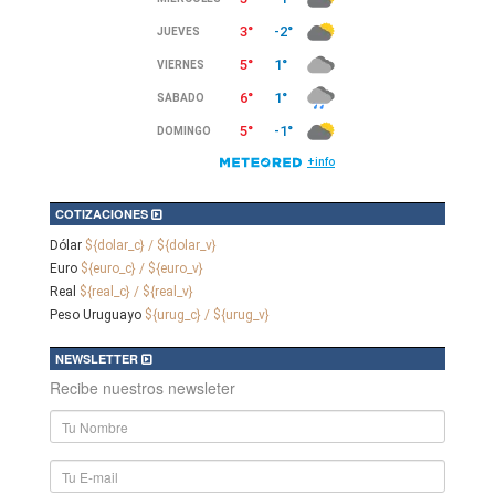
COTIZACIONES
Dólar
${dolar_c} / ${dolar_v}
Euro
${euro_c} / ${euro_v}
Real
${real_c} / ${real_v}
Peso Uruguayo
${urug_c} / ${urug_v}
NEWSLETTER
Recibe nuestros newsleter
Nombre
y
Apellido
E-
mail