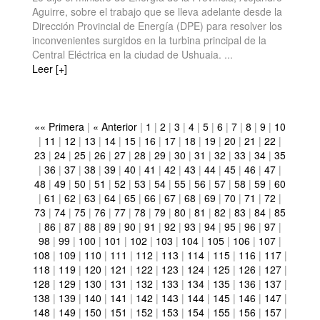
Aguirre, sobre el trabajo que se lleva adelante desde la
Dirección Provincial de Energía (DPE) para resolver los
inconvenientes surgidos en la turbina principal de la
Central Eléctrica en la ciudad de Ushuaia. ...
Leer [+]
«« Primera
|
« Anterior
|
1
|
2
|
3
|
4
|
5
|
6
|
7
|
8
|
9
|
10
|
11
|
12
|
13
|
14
|
15
|
16
|
17
|
18
|
19
|
20
|
21
|
22
|
23
|
24
|
25
|
26
|
27
|
28
|
29
|
30
|
31
|
32
|
33
|
34
|
35
|
36
|
37
|
38
|
39
|
40
|
41
|
42
|
43
|
44
|
45
|
46
|
47
|
48
|
49
|
50
|
51
|
52
|
53
|
54
|
55
|
56
|
57
|
58
|
59
|
60
|
61
|
62
|
63
|
64
|
65
|
66
|
67
|
68
|
69
|
70
|
71
|
72
|
73
|
74
|
75
|
76
|
77
|
78
|
79
|
80
|
81
|
82
|
83
|
84
|
85
|
86
|
87
|
88
|
89
|
90
|
91
|
92
|
93
|
94
|
95
|
96
|
97
|
98
|
99
|
100
|
101
|
102
|
103
|
104
|
105
|
106
|
107
|
108
|
109
|
110
|
111
|
112
|
113
|
114
|
115
|
116
|
117
|
118
|
119
|
120
|
121
|
122
|
123
|
124
|
125
|
126
|
127
|
128
|
129
|
130
|
131
|
132
|
133
|
134
|
135
|
136
|
137
|
138
|
139
|
140
|
141
|
142
|
143
|
144
|
145
|
146
|
147
|
148
|
149
|
150
|
151
|
152
|
153
|
154
|
155
|
156
|
157
|