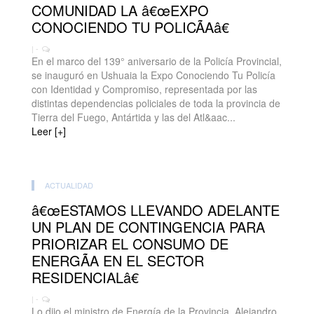
COMUNIDAD LA â€œEXPO
CONOCIENDO TU POLICÃAâ€
| -
En el marco del 139° aniversario de la Policía Provincial,
se inauguró en Ushuaia la Expo Conociendo Tu Policía
con Identidad y Compromiso, representada por las
distintas dependencias policiales de toda la provincia de
Tierra del Fuego, Antártida y las del Atl&aac...
Leer [+]
ACTUALIDAD
â€œESTAMOS LLEVANDO ADELANTE
UN PLAN DE CONTINGENCIA PARA
PRIORIZAR EL CONSUMO DE
ENERGÃA EN EL SECTOR
RESIDENCIALâ€
| -
Lo dijo el ministro de Energía de la Provincia, Alejandro