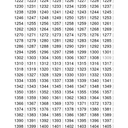
1222
|
1223
|
1224
|
1225
|
1226
|
1227
|
1228
|
1229
|
1230
|
1231
|
1232
|
1233
|
1234
|
1235
|
1236
|
1237
|
1238
|
1239
|
1240
|
1241
|
1242
|
1243
|
1244
|
1245
|
1246
|
1247
|
1248
|
1249
|
1250
|
1251
|
1252
|
1253
|
1254
|
1255
|
1256
|
1257
|
1258
|
1259
|
1260
|
1261
|
1262
|
1263
|
1264
|
1265
|
1266
|
1267
|
1268
|
1269
|
1270
|
1271
|
1272
|
1273
|
1274
|
1275
|
1276
|
1277
|
1278
|
1279
|
1280
|
1281
|
1282
|
1283
|
1284
|
1285
|
1286
|
1287
|
1288
|
1289
|
1290
|
1291
|
1292
|
1293
|
1294
|
1295
|
1296
|
1297
|
1298
|
1299
|
1300
|
1301
|
1302
|
1303
|
1304
|
1305
|
1306
|
1307
|
1308
|
1309
|
1310
|
1311
|
1312
|
1313
|
1314
|
1315
|
1316
|
1317
|
1318
|
1319
|
1320
|
1321
|
1322
|
1323
|
1324
|
1325
|
1326
|
1327
|
1328
|
1329
|
1330
|
1331
|
1332
|
1333
|
1334
|
1335
|
1336
|
1337
|
1338
|
1339
|
1340
|
1341
|
1342
|
1343
|
1344
|
1345
|
1346
|
1347
|
1348
|
1349
|
1350
|
1351
|
1352
|
1353
|
1354
|
1355
|
1356
|
1357
|
1358
|
1359
|
1360
|
1361
|
1362
|
1363
|
1364
|
1365
|
1366
|
1367
|
1368
|
1369
|
1370
|
1371
|
1372
|
1373
|
1374
|
1375
|
1376
|
1377
|
1378
|
1379
|
1380
|
1381
|
1382
|
1383
|
1384
|
1385
|
1386
|
1387
|
1388
|
1389
|
1390
|
1391
|
1392
|
1393
|
1394
|
1395
|
1396
|
1397
|
1398
|
1399
|
1400
|
1401
|
1402
|
1403
|
1404
|
1405
|