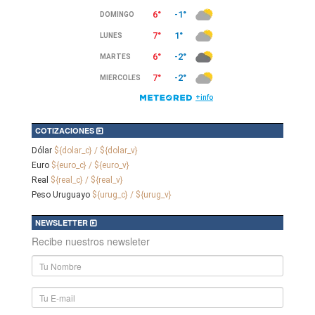
COTIZACIONES
Dólar
${dolar_c} / ${dolar_v}
Euro
${euro_c} / ${euro_v}
Real
${real_c} / ${real_v}
Peso Uruguayo
${urug_c} / ${urug_v}
NEWSLETTER
Recibe nuestros newsleter
Nombre
y
Apellido
E-
mail