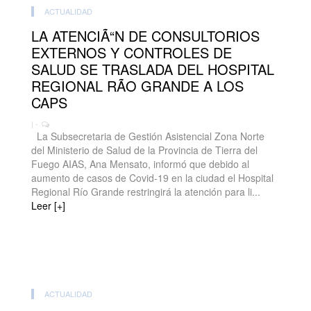
ACTUALIDAD
LA ATENCIÃ“N DE CONSULTORIOS
EXTERNOS Y CONTROLES DE
SALUD SE TRASLADA DEL HOSPITAL
REGIONAL RÃO GRANDE A LOS
CAPS
| -
La Subsecretaria de Gestión Asistencial Zona Norte
del Ministerio de Salud de la Provincia de Tierra del
Fuego AIAS, Ana Mensato, informó que debido al
aumento de casos de Covid-19 en la ciudad el Hospital
Regional Río Grande restringirá la atención para li...
Leer [+]
ACTUALIDAD