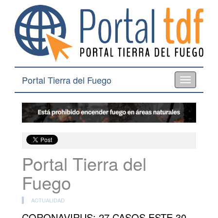
Portal Tierra del Fuego
Toggle
navigation
Portal Tierra del
Fuego
ACTUALIDAD
CORONAVIRUS: 27 CASOS ESTE 30