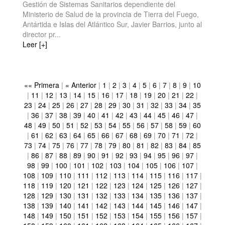
Gestión de Sistemas Sanitarios dependiente del
Ministerio de Salud de la provincia de Tierra del Fuego,
Antártida e Islas del Atlántico Sur, Javier Barrios, junto al
director pr...
Leer [+]
«« Primera
|
« Anterior
|
1
|
2
|
3
|
4
|
5
|
6
|
7
|
8
|
9
|
10
|
11
|
12
|
13
|
14
|
15
|
16
|
17
|
18
|
19
|
20
|
21
|
22
|
23
|
24
|
25
|
26
|
27
|
28
|
29
|
30
|
31
|
32
|
33
|
34
|
35
|
36
|
37
|
38
|
39
|
40
|
41
|
42
|
43
|
44
|
45
|
46
|
47
|
48
|
49
|
50
|
51
|
52
|
53
|
54
|
55
|
56
|
57
|
58
|
59
|
60
|
61
|
62
|
63
|
64
|
65
|
66
|
67
|
68
|
69
|
70
|
71
|
72
|
73
|
74
|
75
|
76
|
77
|
78
|
79
|
80
|
81
|
82
|
83
|
84
|
85
|
86
|
87
|
88
|
89
|
90
|
91
|
92
|
93
|
94
|
95
|
96
|
97
|
98
|
99
|
100
|
101
|
102
|
103
|
104
|
105
|
106
|
107
|
108
|
109
|
110
|
111
|
112
|
113
|
114
|
115
|
116
|
117
|
118
|
119
|
120
|
121
|
122
|
123
|
124
|
125
|
126
|
127
|
128
|
129
|
130
|
131
|
132
|
133
|
134
|
135
|
136
|
137
|
138
|
139
|
140
|
141
|
142
|
143
|
144
|
145
|
146
|
147
|
148
|
149
|
150
|
151
|
152
|
153
|
154
|
155
|
156
|
157
|