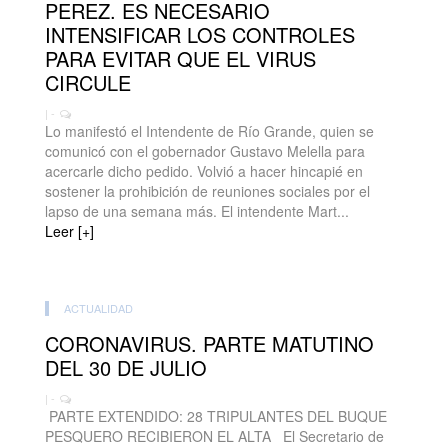
PEREZ. ES NECESARIO
INTENSIFICAR LOS CONTROLES
PARA EVITAR QUE EL VIRUS
CIRCULE
| -
Lo manifestó el Intendente de Río Grande, quien se
comunicó con el gobernador Gustavo Melella para
acercarle dicho pedido. Volvió a hacer hincapié en
sostener la prohibición de reuniones sociales por el
lapso de una semana más. El intendente Mart...
Leer [+]
ACTUALIDAD
CORONAVIRUS. PARTE MATUTINO
DEL 30 DE JULIO
| -
PARTE EXTENDIDO: 28 TRIPULANTES DEL BUQUE
PESQUERO RECIBIERON EL ALTA El Secretario de