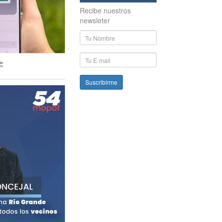
Recibe nuestros
newsleter
Nombre
y
Apellido
E-
mail