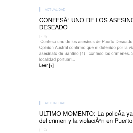
ACTUALIDAD
CONFESÃ“ UNO DE LOS ASESIN
DESEADO
| -
Confesó uno de los asesinos de Puerto Deseado 
Opinión Austral confirmó que el detenido por la vi
asesinato de Santino (4) , confesó los crímenes. 
localidad portuari...
Leer [+]
ACTUALIDAD
ULTIMO MOMENTO: La policÃ­a ya t
del crimen y la violaciÃ³n en Puer
| -