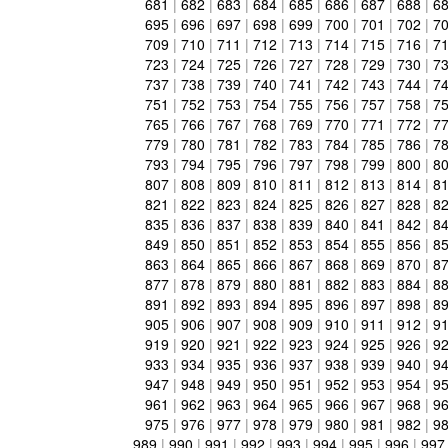
681
|
682
|
683
|
684
|
685
|
686
|
687
|
688
|
6
695
|
696
|
697
|
698
|
699
|
700
|
701
|
702
|
7
709
|
710
|
711
|
712
|
713
|
714
|
715
|
716
|
7
723
|
724
|
725
|
726
|
727
|
728
|
729
|
730
|
7
737
|
738
|
739
|
740
|
741
|
742
|
743
|
744
|
7
751
|
752
|
753
|
754
|
755
|
756
|
757
|
758
|
7
765
|
766
|
767
|
768
|
769
|
770
|
771
|
772
|
7
779
|
780
|
781
|
782
|
783
|
784
|
785
|
786
|
7
793
|
794
|
795
|
796
|
797
|
798
|
799
|
800
|
8
807
|
808
|
809
|
810
|
811
|
812
|
813
|
814
|
8
821
|
822
|
823
|
824
|
825
|
826
|
827
|
828
|
8
835
|
836
|
837
|
838
|
839
|
840
|
841
|
842
|
8
849
|
850
|
851
|
852
|
853
|
854
|
855
|
856
|
8
863
|
864
|
865
|
866
|
867
|
868
|
869
|
870
|
8
877
|
878
|
879
|
880
|
881
|
882
|
883
|
884
|
8
891
|
892
|
893
|
894
|
895
|
896
|
897
|
898
|
8
905
|
906
|
907
|
908
|
909
|
910
|
911
|
912
|
9
919
|
920
|
921
|
922
|
923
|
924
|
925
|
926
|
9
933
|
934
|
935
|
936
|
937
|
938
|
939
|
940
|
9
947
|
948
|
949
|
950
|
951
|
952
|
953
|
954
|
9
961
|
962
|
963
|
964
|
965
|
966
|
967
|
968
|
9
975
|
976
|
977
|
978
|
979
|
980
|
981
|
982
|
9
989
|
990
|
991
|
992
|
993
|
994
|
995
|
996
|
997