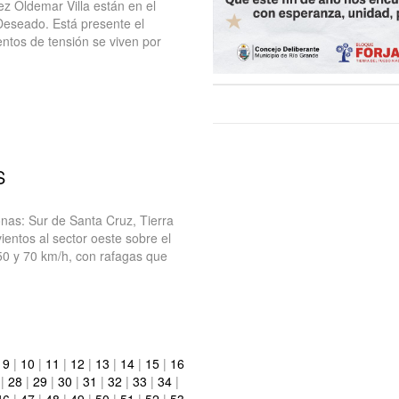
ez Oldemar Villa están en el
Deseado. Está presente el
ntos de tensión se viven por
S
nas: Sur de Santa Cruz, Tierra
entos al sector oeste sobre el
50 y 70 km/h, con rafagas que
|
9
|
10
|
11
|
12
|
13
|
14
|
15
|
16
|
28
|
29
|
30
|
31
|
32
|
33
|
34
|
46
|
47
|
48
|
49
|
50
|
51
|
52
|
53