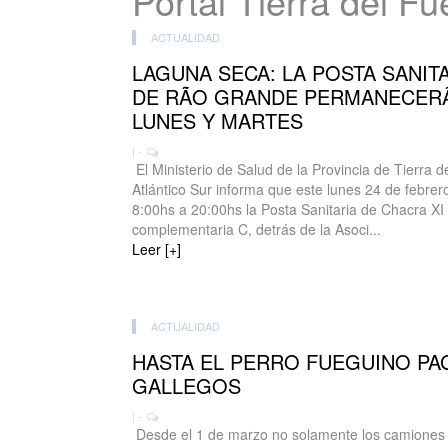
Portal Tierra del F
ACTUALIDAD
LAGUNA SECA: LA POSTA SANIT
DE RÃO GRANDE PERMANECERÃ
LUNES Y MARTES
| -
El Ministerio de Salud de la Provincia de Tierra de
Atlántico Sur informa que este lunes 24 de febrer
8:00hs a 20:00hs la Posta Sanitaria de Chacra XI
complementaria C, detrás de la Asoci...
Leer [+]
ACTUALIDAD
HASTA EL PERRO FUEGUINO PAG
GALLEGOS
| -
Desde el 1 de marzo no solamente los camiones en