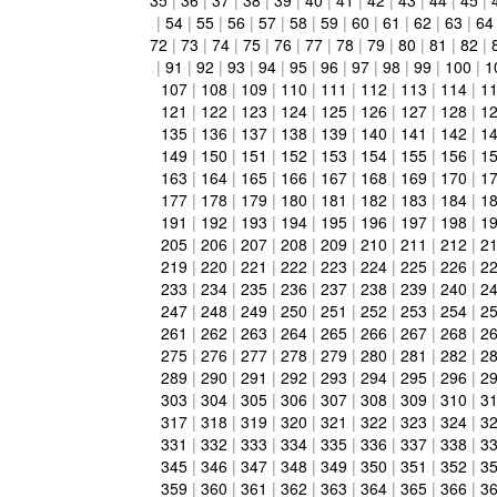
|
54
|
55
|
56
|
57
|
58
|
59
|
60
|
61
|
62
|
63
|
64
72
|
73
|
74
|
75
|
76
|
77
|
78
|
79
|
80
|
81
|
82
|
|
91
|
92
|
93
|
94
|
95
|
96
|
97
|
98
|
99
|
100
|
1
107
|
108
|
109
|
110
|
111
|
112
|
113
|
114
|
1
121
|
122
|
123
|
124
|
125
|
126
|
127
|
128
|
1
135
|
136
|
137
|
138
|
139
|
140
|
141
|
142
|
1
149
|
150
|
151
|
152
|
153
|
154
|
155
|
156
|
1
163
|
164
|
165
|
166
|
167
|
168
|
169
|
170
|
1
177
|
178
|
179
|
180
|
181
|
182
|
183
|
184
|
1
191
|
192
|
193
|
194
|
195
|
196
|
197
|
198
|
1
205
|
206
|
207
|
208
|
209
|
210
|
211
|
212
|
2
219
|
220
|
221
|
222
|
223
|
224
|
225
|
226
|
2
233
|
234
|
235
|
236
|
237
|
238
|
239
|
240
|
2
247
|
248
|
249
|
250
|
251
|
252
|
253
|
254
|
2
261
|
262
|
263
|
264
|
265
|
266
|
267
|
268
|
2
275
|
276
|
277
|
278
|
279
|
280
|
281
|
282
|
2
289
|
290
|
291
|
292
|
293
|
294
|
295
|
296
|
2
303
|
304
|
305
|
306
|
307
|
308
|
309
|
310
|
3
317
|
318
|
319
|
320
|
321
|
322
|
323
|
324
|
3
331
|
332
|
333
|
334
|
335
|
336
|
337
|
338
|
3
345
|
346
|
347
|
348
|
349
|
350
|
351
|
352
|
3
359
|
360
|
361
|
362
|
363
|
364
|
365
|
366
|
3