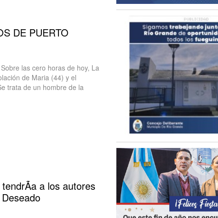
OS DE PUERTO
Sobre las cero horas de hoy, La
olación de Maria (44) y el
Se trata de un hombre de la
endrÃ­a a los autores
to Deseado