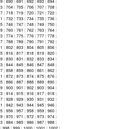
89
|
690
|
691
|
692
|
693
|
694
|
03
|
704
|
705
|
706
|
707
|
708
|
17
|
718
|
719
|
720
|
721
|
722
|
31
|
732
|
733
|
734
|
735
|
736
|
45
|
746
|
747
|
748
|
749
|
750
|
59
|
760
|
761
|
762
|
763
|
764
|
73
|
774
|
775
|
776
|
777
|
778
|
87
|
788
|
789
|
790
|
791
|
792
|
01
|
802
|
803
|
804
|
805
|
806
|
15
|
816
|
817
|
818
|
819
|
820
|
29
|
830
|
831
|
832
|
833
|
834
|
43
|
844
|
845
|
846
|
847
|
848
|
57
|
858
|
859
|
860
|
861
|
862
|
71
|
872
|
873
|
874
|
875
|
876
|
85
|
886
|
887
|
888
|
889
|
890
|
99
|
900
|
901
|
902
|
903
|
904
|
13
|
914
|
915
|
916
|
917
|
918
|
27
|
928
|
929
|
930
|
931
|
932
|
41
|
942
|
943
|
944
|
945
|
946
|
55
|
956
|
957
|
958
|
959
|
960
|
69
|
970
|
971
|
972
|
973
|
974
|
83
|
984
|
985
|
986
|
987
|
988
|
|
998
|
999
|
1000
|
1001
|
1002
|