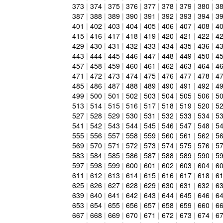
373
|
374
|
375
|
376
|
377
|
378
|
379
|
380
|
3
387
|
388
|
389
|
390
|
391
|
392
|
393
|
394
|
3
401
|
402
|
403
|
404
|
405
|
406
|
407
|
408
|
4
415
|
416
|
417
|
418
|
419
|
420
|
421
|
422
|
4
429
|
430
|
431
|
432
|
433
|
434
|
435
|
436
|
4
443
|
444
|
445
|
446
|
447
|
448
|
449
|
450
|
4
457
|
458
|
459
|
460
|
461
|
462
|
463
|
464
|
4
471
|
472
|
473
|
474
|
475
|
476
|
477
|
478
|
4
485
|
486
|
487
|
488
|
489
|
490
|
491
|
492
|
4
499
|
500
|
501
|
502
|
503
|
504
|
505
|
506
|
5
513
|
514
|
515
|
516
|
517
|
518
|
519
|
520
|
5
527
|
528
|
529
|
530
|
531
|
532
|
533
|
534
|
5
541
|
542
|
543
|
544
|
545
|
546
|
547
|
548
|
5
555
|
556
|
557
|
558
|
559
|
560
|
561
|
562
|
5
569
|
570
|
571
|
572
|
573
|
574
|
575
|
576
|
5
583
|
584
|
585
|
586
|
587
|
588
|
589
|
590
|
5
597
|
598
|
599
|
600
|
601
|
602
|
603
|
604
|
6
611
|
612
|
613
|
614
|
615
|
616
|
617
|
618
|
6
625
|
626
|
627
|
628
|
629
|
630
|
631
|
632
|
6
639
|
640
|
641
|
642
|
643
|
644
|
645
|
646
|
6
653
|
654
|
655
|
656
|
657
|
658
|
659
|
660
|
6
667
|
668
|
669
|
670
|
671
|
672
|
673
|
674
|
6