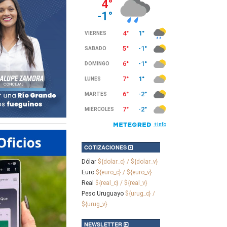
COTIZACIONES
Dólar
${dolar_c} / ${dolar_v}
Euro
${euro_c} / ${euro_v}
Real
${real_c} / ${real_v}
Peso Uruguayo
${urug_c} /
${urug_v}
NEWSLETTER