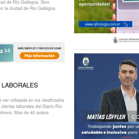
dad de Río Gallegos. Sino
n la ciudad de Río Gallegos.
S LABORALES
ver reflejada en los clasificados
ofertas laborales del Diario Río
ebrero. Mas de 40 avisos