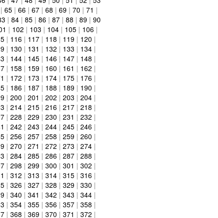
|
65
|
66
|
67
|
68
|
69
|
70
|
71
|
83
|
84
|
85
|
86
|
87
|
88
|
89
|
90
01
|
102
|
103
|
104
|
105
|
106
|
15
|
116
|
117
|
118
|
119
|
120
|
29
|
130
|
131
|
132
|
133
|
134
|
43
|
144
|
145
|
146
|
147
|
148
|
57
|
158
|
159
|
160
|
161
|
162
|
71
|
172
|
173
|
174
|
175
|
176
|
85
|
186
|
187
|
188
|
189
|
190
|
99
|
200
|
201
|
202
|
203
|
204
|
13
|
214
|
215
|
216
|
217
|
218
|
27
|
228
|
229
|
230
|
231
|
232
|
41
|
242
|
243
|
244
|
245
|
246
|
55
|
256
|
257
|
258
|
259
|
260
|
69
|
270
|
271
|
272
|
273
|
274
|
83
|
284
|
285
|
286
|
287
|
288
|
97
|
298
|
299
|
300
|
301
|
302
|
11
|
312
|
313
|
314
|
315
|
316
|
25
|
326
|
327
|
328
|
329
|
330
|
39
|
340
|
341
|
342
|
343
|
344
|
53
|
354
|
355
|
356
|
357
|
358
|
67
|
368
|
369
|
370
|
371
|
372
|