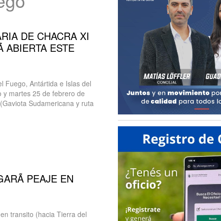
uego
ARIA DE CHACRA XI
 ABIERTA ESTE
l Fuego, Antártida e Islas del
o y martes 25 de febrero de
 (Gaviota Sudamericana y ruta
ARÃ PEAJE EN
 transito (hacia Tierra del