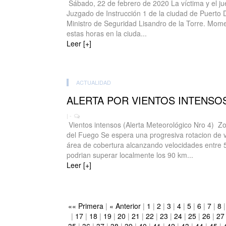
Sábado, 22 de febrero de 2020 La víctima y el ju
Juzgado de Instrucción 1 de la ciudad de Puerto 
Ministro de Seguridad Lisandro de la Torre. Mome
estas horas en la ciuda...
Leer [+]
ACTUALIDAD
ALERTA POR VIENTOS INTENSO
| -
Vientos intensos (Alerta Meteorológico Nro 4) Zo
del Fuego Se espera una progresiva rotacion de vi
área de cobertura alcanzando velocidades entre 
podrian superar localmente los 90 km...
Leer [+]
«« Primera
|
« Anterior
|
1
|
2
|
3
|
4
|
5
|
6
|
7
|
8
|
17
|
18
|
19
|
20
|
21
|
22
|
23
|
24
|
25
|
26
|
27
35
|
36
|
37
|
38
|
39
|
40
|
41
|
42
|
43
|
44
|
45
|