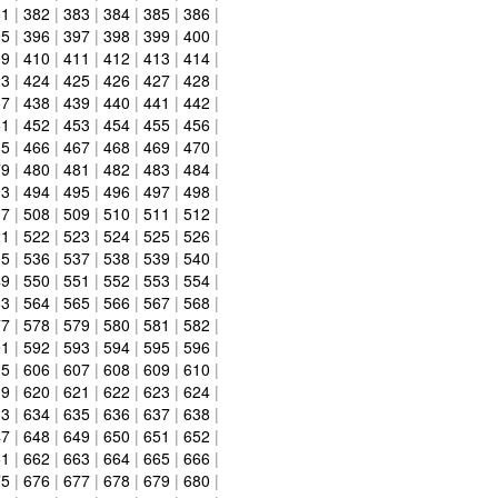
81
|
382
|
383
|
384
|
385
|
386
|
95
|
396
|
397
|
398
|
399
|
400
|
09
|
410
|
411
|
412
|
413
|
414
|
23
|
424
|
425
|
426
|
427
|
428
|
37
|
438
|
439
|
440
|
441
|
442
|
51
|
452
|
453
|
454
|
455
|
456
|
65
|
466
|
467
|
468
|
469
|
470
|
79
|
480
|
481
|
482
|
483
|
484
|
93
|
494
|
495
|
496
|
497
|
498
|
07
|
508
|
509
|
510
|
511
|
512
|
21
|
522
|
523
|
524
|
525
|
526
|
35
|
536
|
537
|
538
|
539
|
540
|
49
|
550
|
551
|
552
|
553
|
554
|
63
|
564
|
565
|
566
|
567
|
568
|
77
|
578
|
579
|
580
|
581
|
582
|
91
|
592
|
593
|
594
|
595
|
596
|
05
|
606
|
607
|
608
|
609
|
610
|
19
|
620
|
621
|
622
|
623
|
624
|
33
|
634
|
635
|
636
|
637
|
638
|
47
|
648
|
649
|
650
|
651
|
652
|
61
|
662
|
663
|
664
|
665
|
666
|
75
|
676
|
677
|
678
|
679
|
680
|