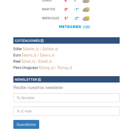
COTIZACIONES
Dólar
${dolar_c} / ${dolar_v}
Euro
${euro_c} / ${euro_v}
Real
${real_c} / ${real_v}
Peso Uruguayo
${urug_c} / ${urug_v}
NEWSLETTER
Recibe nuestros newsleter
Nombre
y
Apellido
E-
mail