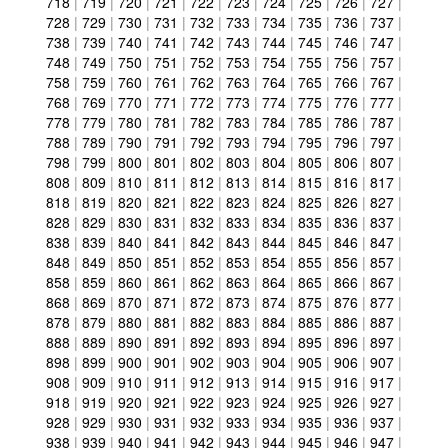
718
|
719
|
720
|
721
|
722
|
723
|
724
|
725
|
726
|
727
|
728
|
729
|
730
|
731
|
732
|
733
|
734
|
735
|
736
|
737
|
738
|
739
|
740
|
741
|
742
|
743
|
744
|
745
|
746
|
747
|
748
|
749
|
750
|
751
|
752
|
753
|
754
|
755
|
756
|
757
|
758
|
759
|
760
|
761
|
762
|
763
|
764
|
765
|
766
|
767
|
768
|
769
|
770
|
771
|
772
|
773
|
774
|
775
|
776
|
777
|
778
|
779
|
780
|
781
|
782
|
783
|
784
|
785
|
786
|
787
|
788
|
789
|
790
|
791
|
792
|
793
|
794
|
795
|
796
|
797
|
798
|
799
|
800
|
801
|
802
|
803
|
804
|
805
|
806
|
807
|
808
|
809
|
810
|
811
|
812
|
813
|
814
|
815
|
816
|
817
|
818
|
819
|
820
|
821
|
822
|
823
|
824
|
825
|
826
|
827
|
828
|
829
|
830
|
831
|
832
|
833
|
834
|
835
|
836
|
837
|
838
|
839
|
840
|
841
|
842
|
843
|
844
|
845
|
846
|
847
|
848
|
849
|
850
|
851
|
852
|
853
|
854
|
855
|
856
|
857
|
858
|
859
|
860
|
861
|
862
|
863
|
864
|
865
|
866
|
867
|
868
|
869
|
870
|
871
|
872
|
873
|
874
|
875
|
876
|
877
|
878
|
879
|
880
|
881
|
882
|
883
|
884
|
885
|
886
|
887
|
888
|
889
|
890
|
891
|
892
|
893
|
894
|
895
|
896
|
897
|
898
|
899
|
900
|
901
|
902
|
903
|
904
|
905
|
906
|
907
|
908
|
909
|
910
|
911
|
912
|
913
|
914
|
915
|
916
|
917
|
918
|
919
|
920
|
921
|
922
|
923
|
924
|
925
|
926
|
927
|
928
|
929
|
930
|
931
|
932
|
933
|
934
|
935
|
936
|
937
|
938
|
939
|
940
|
941
|
942
|
943
|
944
|
945
|
946
|
947
|