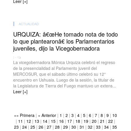
Leer [+]
ACTUALIDAD
URQUIZA: â€œHe tomado nota de todo
lo que plantearonâ€ los Parlamentarios
juveniles, dijo la Vicegobernadora
| -
La vicegobernadora Mónica Urquiza celebró el regreso
de la presencialidad al Parlamento juvenil del
MERCOSUR, que el sábado último celebró su 12°
encuentro en Ushuaia. Luego de la sesión, la titular de
la Legislatura de Tierra del Fuego mantuvo un extens...
Leer [+]
«« Primera
|
« Anterior
|
1
|
2
|
3
|
4
|
5
|
6
|
7
|
8
|
9
|
10
|
11
|
12
|
13
|
14
|
15
|
16
|
17
|
18
|
19
|
20
|
21
|
22
|
23
|
24
|
25
|
26
|
27
|
28
|
29
|
30
|
31
|
32
|
33
|
34
|
35