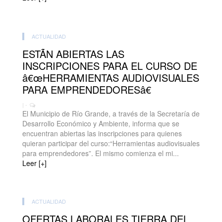
ACTUALIDAD
ESTÃN ABIERTAS LAS
INSCRIPCIONES PARA EL CURSO DE
â€œHERRAMIENTAS AUDIOVISUALES
PARA EMPRENDEDORESâ€
| -
El Municipio de Río Grande, a través de la Secretaría de
Desarrollo Económico y Ambiente, informa que se
encuentran abiertas las inscripciones para quienes
quieran participar del curso:“Herramientas audiovisuales
para emprendedores”. El mismo comienza el mi...
Leer [+]
ACTUALIDAD
OFERTAS LABORALES TIERRA DEL