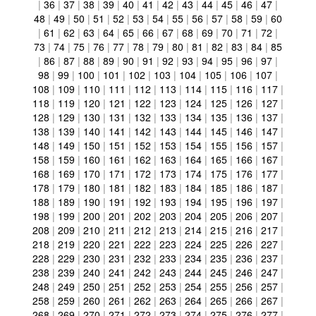
|
36
|
37
|
38
|
39
|
40
|
41
|
42
|
43
|
44
|
45
|
46
|
47
|
48
|
49
|
50
|
51
|
52
|
53
|
54
|
55
|
56
|
57
|
58
|
59
|
60
|
61
|
62
|
63
|
64
|
65
|
66
|
67
|
68
|
69
|
70
|
71
|
72
|
73
|
74
|
75
|
76
|
77
|
78
|
79
|
80
|
81
|
82
|
83
|
84
|
85
|
86
|
87
|
88
|
89
|
90
|
91
|
92
|
93
|
94
|
95
|
96
|
97
|
98
|
99
|
100
|
101
|
102
|
103
|
104
|
105
|
106
|
107
|
108
|
109
|
110
|
111
|
112
|
113
|
114
|
115
|
116
|
117
|
118
|
119
|
120
|
121
|
122
|
123
|
124
|
125
|
126
|
127
|
128
|
129
|
130
|
131
|
132
|
133
|
134
|
135
|
136
|
137
|
138
|
139
|
140
|
141
|
142
|
143
|
144
|
145
|
146
|
147
|
148
|
149
|
150
|
151
|
152
|
153
|
154
|
155
|
156
|
157
|
158
|
159
|
160
|
161
|
162
|
163
|
164
|
165
|
166
|
167
|
168
|
169
|
170
|
171
|
172
|
173
|
174
|
175
|
176
|
177
|
178
|
179
|
180
|
181
|
182
|
183
|
184
|
185
|
186
|
187
|
188
|
189
|
190
|
191
|
192
|
193
|
194
|
195
|
196
|
197
|
198
|
199
|
200
|
201
|
202
|
203
|
204
|
205
|
206
|
207
|
208
|
209
|
210
|
211
|
212
|
213
|
214
|
215
|
216
|
217
|
218
|
219
|
220
|
221
|
222
|
223
|
224
|
225
|
226
|
227
|
228
|
229
|
230
|
231
|
232
|
233
|
234
|
235
|
236
|
237
|
238
|
239
|
240
|
241
|
242
|
243
|
244
|
245
|
246
|
247
|
248
|
249
|
250
|
251
|
252
|
253
|
254
|
255
|
256
|
257
|
258
|
259
|
260
|
261
|
262
|
263
|
264
|
265
|
266
|
267
|
268
|
269
|
270
|
271
|
272
|
273
|
274
|
275
|
276
|
277
|