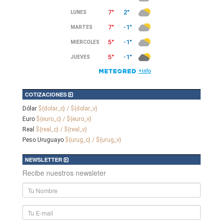
COTIZACIONES
Dólar
${dolar_c} / ${dolar_v}
Euro
${euro_c} / ${euro_v}
Real
${real_c} / ${real_v}
Peso Uruguayo
${urug_c} / ${urug_v}
NEWSLETTER
Recibe nuestros newsleter
Nombre
y
Apellido
E-
mail