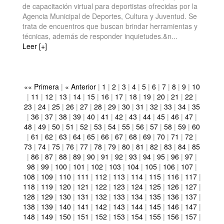
de capacitación virtual para deportistas ofrecidas por la
Agencia Municipal de Deportes, Cultura y Juventud. Se
trata de encuentros que buscan brindar herramientas y
técnicas, además de responder inquietudes.&n...
Leer [+]
«« Primera
|
« Anterior
|
1
|
2
|
3
|
4
|
5
|
6
|
7
|
8
|
9
|
10
|
11
|
12
|
13
|
14
|
15
|
16
|
17
|
18
|
19
|
20
|
21
|
22
|
23
|
24
|
25
|
26
|
27
|
28
|
29
|
30
|
31
|
32
|
33
|
34
|
35
|
36
|
37
|
38
|
39
|
40
|
41
|
42
|
43
|
44
|
45
|
46
|
47
|
48
|
49
|
50
|
51
|
52
|
53
|
54
|
55
|
56
|
57
|
58
|
59
|
60
|
61
|
62
|
63
|
64
|
65
|
66
|
67
|
68
|
69
|
70
|
71
|
72
|
73
|
74
|
75
|
76
|
77
|
78
|
79
|
80
|
81
|
82
|
83
|
84
|
85
|
86
|
87
|
88
|
89
|
90
|
91
|
92
|
93
|
94
|
95
|
96
|
97
|
98
|
99
|
100
|
101
|
102
|
103
|
104
|
105
|
106
|
107
|
108
|
109
|
110
|
111
|
112
|
113
|
114
|
115
|
116
|
117
|
118
|
119
|
120
|
121
|
122
|
123
|
124
|
125
|
126
|
127
|
128
|
129
|
130
|
131
|
132
|
133
|
134
|
135
|
136
|
137
|
138
|
139
|
140
|
141
|
142
|
143
|
144
|
145
|
146
|
147
|
148
|
149
|
150
|
151
|
152
|
153
|
154
|
155
|
156
|
157
|