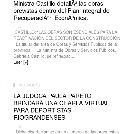
Ministra Castillo detallÃ³ las obras
previstas dentro del Plan Integral de
RecuperaciÃ³n EconÃ³mica.
| -
CASTILLO: “LAS OBRAS SON ESENCIALES PARA LA
REACTIVACIÓN DEL SECTOR DE LA CONSTRUCCIÓN
La titular del área de Obras y Servicios Públicos de la
provincia, La ministra de Obras y Servicios Públicos,
Gabriela Castillo, se refiri&oac...
Leer [+]
ACTUALIDAD
LA JUDOCA PAULA PARETO
BRINDARÃ UNA CHARLA VIRTUAL
PARA DEPORTISTAS
RIOGRANDENSES
| -
Dicha disertación se da en el marco de las propuestas