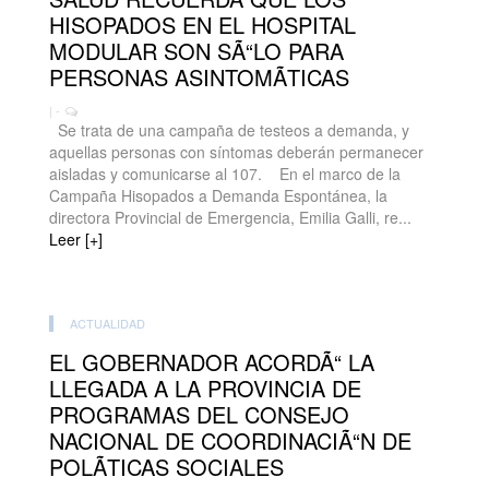
HISOPADOS EN EL HOSPITAL
MODULAR SON SÃ“LO PARA
PERSONAS ASINTOMÃTICAS
| -
Se trata de una campaña de testeos a demanda, y
aquellas personas con síntomas deberán permanecer
aisladas y comunicarse al 107. En el marco de la
Campaña Hisopados a Demanda Espontánea, la
directora Provincial de Emergencia, Emilia Galli, re...
Leer [+]
ACTUALIDAD
EL GOBERNADOR ACORDÃ“ LA
LLEGADA A LA PROVINCIA DE
PROGRAMAS DEL CONSEJO
NACIONAL DE COORDINACIÃ“N DE
POLÃTICAS SOCIALES