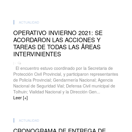
ACTUALIDAD
OPERATIVO INVIERNO 2021: SE
ACORDARON LAS ACCIONES Y
TAREAS DE TODAS LAS ÃREAS
INTERVINIENTES
| -
El encuentro estuvo coordinado por la Secretaria de
Protección Civil Provincial, y participaron representantes
de Policía Provincial; Gendarmería Nacional; Agencia
Nacional de Seguridad Vial; Defensa Civil municipal de
Tolhuin; Vialidad Nacional y la Dirección Gen...
Leer [+]
ACTUALIDAD
CRONOGRAMA DE ENTREGA DE