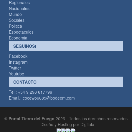
Regionales
Nacionales
Mundo
Sociales
Politica
Espectaculos
Economia
SEGUINOS!
Facebook
Instagram
Twitter
Youtube
CONTACTO
Tel.: +54 9 296 617796
Email.:
cocewo6685@bodeem.com
©
Portal Tierra del Fuego
2026 - Todos los derechos reservados
-
Diseño y Hosting por Digitala