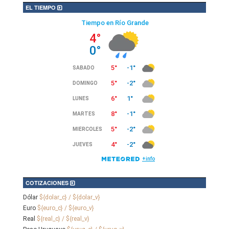
EL TIEMPO
COTIZACIONES
Dólar
${dolar_c} / ${dolar_v}
Euro
${euro_c} / ${euro_v}
Real
${real_c} / ${real_v}