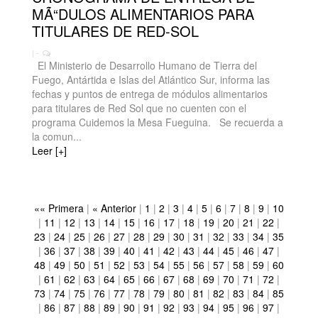
MÃ“DULOS ALIMENTARIOS PARA
TITULARES DE RED-SOL
| -
El Ministerio de Desarrollo Humano de Tierra del
Fuego, Antártida e Islas del Atlántico Sur, informa las
fechas y puntos de entrega de módulos alimentarios
para titulares de Red Sol que no cuenten con el
programa Cuidemos la Mesa Fueguina. Se recuerda a
la comun...
Leer [+]
«« Primera
|
« Anterior
|
1
|
2
|
3
|
4
|
5
|
6
|
7
|
8
|
9
|
10
|
11
|
12
|
13
|
14
|
15
|
16
|
17
|
18
|
19
|
20
|
21
|
22
|
23
|
24
|
25
|
26
|
27
|
28
|
29
|
30
|
31
|
32
|
33
|
34
|
35
|
36
|
37
|
38
|
39
|
40
|
41
|
42
|
43
|
44
|
45
|
46
|
47
|
48
|
49
|
50
|
51
|
52
|
53
|
54
|
55
|
56
|
57
|
58
|
59
|
60
|
61
|
62
|
63
|
64
|
65
|
66
|
67
|
68
|
69
|
70
|
71
|
72
|
73
|
74
|
75
|
76
|
77
|
78
|
79
|
80
|
81
|
82
|
83
|
84
|
85
|
86
|
87
|
88
|
89
|
90
|
91
|
92
|
93
|
94
|
95
|
96
|
97
|