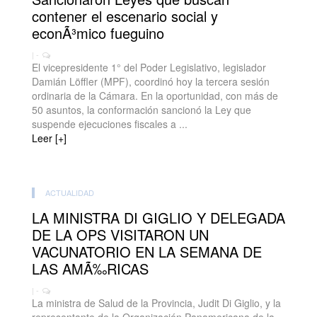
contener el escenario social y
econÃ³mico fueguino
| -
El vicepresidente 1° del Poder Legislativo, legislador
Damián Löffler (MPF), coordinó hoy la tercera sesión
ordinaria de la Cámara. En la oportunidad, con más de
50 asuntos, la conformación sancionó la Ley que
suspende ejecuciones fiscales a ...
Leer [+]
ACTUALIDAD
LA MINISTRA DI GIGLIO Y DELEGADA
DE LA OPS VISITARON UN
VACUNATORIO EN LA SEMANA DE
LAS AMÃ‰RICAS
| -
La ministra de Salud de la Provincia, Judit Di Giglio, y la