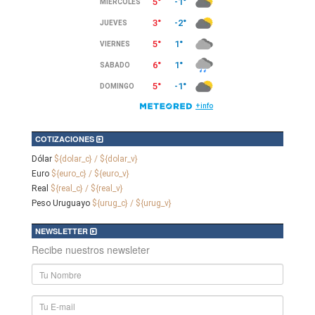
COTIZACIONES
Dólar
${dolar_c} / ${dolar_v}
Euro
${euro_c} / ${euro_v}
Real
${real_c} / ${real_v}
Peso Uruguayo
${urug_c} / ${urug_v}
NEWSLETTER
Recibe nuestros newsleter
Nombre
y
Apellido
E-