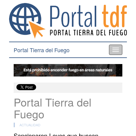
Portal Tierra del Fuego
Toggle
navigation
Portal Tierra del
Fuego
ACTUALIDAD
Sancionaron Leyes que buscan