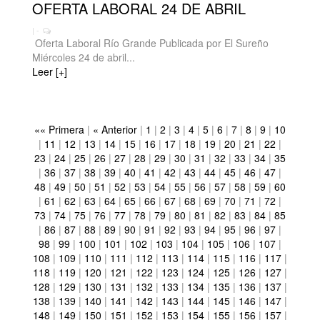
OFERTA LABORAL 24 DE ABRIL
| -
Oferta Laboral Río Grande Publicada por El Sureño
Miércoles 24 de abril...
Leer [+]
«« Primera
|
« Anterior
|
1
|
2
|
3
|
4
|
5
|
6
|
7
|
8
|
9
|
10
|
11
|
12
|
13
|
14
|
15
|
16
|
17
|
18
|
19
|
20
|
21
|
22
|
23
|
24
|
25
|
26
|
27
|
28
|
29
|
30
|
31
|
32
|
33
|
34
|
35
|
36
|
37
|
38
|
39
|
40
|
41
|
42
|
43
|
44
|
45
|
46
|
47
|
48
|
49
|
50
|
51
|
52
|
53
|
54
|
55
|
56
|
57
|
58
|
59
|
60
|
61
|
62
|
63
|
64
|
65
|
66
|
67
|
68
|
69
|
70
|
71
|
72
|
73
|
74
|
75
|
76
|
77
|
78
|
79
|
80
|
81
|
82
|
83
|
84
|
85
|
86
|
87
|
88
|
89
|
90
|
91
|
92
|
93
|
94
|
95
|
96
|
97
|
98
|
99
|
100
|
101
|
102
|
103
|
104
|
105
|
106
|
107
|
108
|
109
|
110
|
111
|
112
|
113
|
114
|
115
|
116
|
117
|
118
|
119
|
120
|
121
|
122
|
123
|
124
|
125
|
126
|
127
|
128
|
129
|
130
|
131
|
132
|
133
|
134
|
135
|
136
|
137
|
138
|
139
|
140
|
141
|
142
|
143
|
144
|
145
|
146
|
147
|
148
|
149
|
150
|
151
|
152
|
153
|
154
|
155
|
156
|
157
|