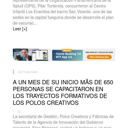
representante de la Organización Panamericana de la
Salud (OPS), Pilar Torterola, concurrieron al Centro
Infantil Los Enanitos del barrio San Vicente, una de las
sedes en la capital fueguina donde se desarrolla el plan
de vacunac...
Leer [+]
ACTUALIDAD
A UN MES DE SU INICIO MÃS DE 650
PERSONAS SE CAPACITARON EN
LOS TRAYECTOS FORMATIVOS DE
LOS POLOS CREATIVOS
| -
La secretaria de Gestión, Polos Creativos y Fábricas de
Talento de la Agencia de Innovación del Gobierno
provincial, Ema Bejarano, realizó un balance a un mes