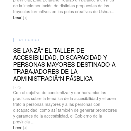
de la implementación de distintas propuestas de los
trayectos formativos en los polos creativos de Ushua...
Leer [+]
ACTUALIDAD
SE LANZÃ“ EL TALLER DE
ACCESIBILIDAD, DISCAPACIDAD Y
PERSONAS MAYORES DESTINADO A
TRABAJADORES DE LA
ADMINISTRACIÃ“N PÃšBLICA
| -
Con el objetivo de concientizar y dar herramientas
prácticas sobre la temática de la accesibilidad y el buen
trato a personas mayores y a las personas con
discapacidad, como así también de generar promotores
y garantes de la accesibilidad, el Gobierno de la
provincia ...
Leer [+]