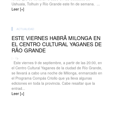
Ushuaia, Tolhuin y Río Grande este fin de semana. ...
Leer [+]
ACTUALIDAD
ESTE VIERNES HABRÃ MILONGA EN
EL CENTRO CULTURAL YAGANES DE
RÃO GRANDE
| -
Este viernes 9 de septiembre, a partir de las 20:00, en
el Centro Cultural Yaganes de la ciudad de Río Grande,
se llevará a cabo una noche de Milonga, enmarcado en
el Programa Compás Criollo que ya lleva algunas
ediciones en toda la provincia. Cabe resaltar que la
entrad...
Leer [+]