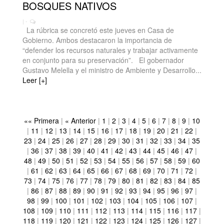
BOSQUES NATIVOS
| -
La rúbrica se concretó este jueves en Casa de
Gobierno. Ambos destacaron la importancia de
“defender los recursos naturales y trabajar activamente
en conjunto para su preservación”. El gobernador
Gustavo Melella y el ministro de Ambiente y Desarrollo...
Leer [+]
«« Primera
|
« Anterior
|
1
|
2
|
3
|
4
|
5
|
6
|
7
|
8
|
9
|
10
|
11
|
12
|
13
|
14
|
15
|
16
|
17
|
18
|
19
|
20
|
21
|
22
|
23
|
24
|
25
|
26
|
27
|
28
|
29
|
30
|
31
|
32
|
33
|
34
|
35
|
36
|
37
|
38
|
39
|
40
|
41
|
42
|
43
|
44
|
45
|
46
|
47
|
48
|
49
|
50
|
51
|
52
|
53
|
54
|
55
|
56
|
57
|
58
|
59
|
60
|
61
|
62
|
63
|
64
|
65
|
66
|
67
|
68
|
69
|
70
|
71
|
72
|
73
|
74
|
75
|
76
|
77
|
78
|
79
|
80
|
81
|
82
|
83
|
84
|
85
|
86
|
87
|
88
|
89
|
90
|
91
|
92
|
93
|
94
|
95
|
96
|
97
|
98
|
99
|
100
|
101
|
102
|
103
|
104
|
105
|
106
|
107
|
108
|
109
|
110
|
111
|
112
|
113
|
114
|
115
|
116
|
117
|
118
|
119
|
120
|
121
|
122
|
123
|
124
|
125
|
126
|
127
|