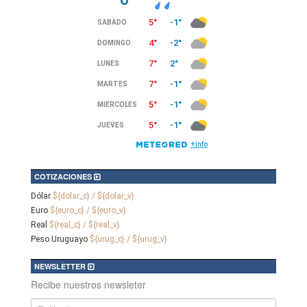
COTIZACIONES
Dólar
${dolar_c} / ${dolar_v}
Euro
${euro_c} / ${euro_v}
Real
${real_c} / ${real_v}
Peso Uruguayo
${urug_c} / ${urug_v}
NEWSLETTER
Recibe nuestros newsleter
Nombre