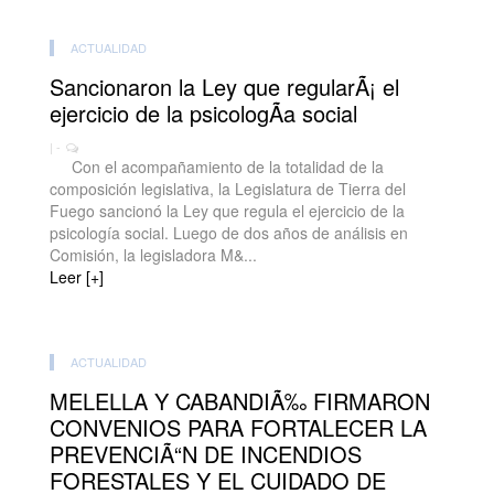
ACTUALIDAD
Sancionaron la Ley que regularÃ¡ el
ejercicio de la psicologÃ­a social
| -
Con el acompañamiento de la totalidad de la
composición legislativa, la Legislatura de Tierra del
Fuego sancionó la Ley que regula el ejercicio de la
psicología social. Luego de dos años de análisis en
Comisión, la legisladora M&...
Leer [+]
ACTUALIDAD
MELELLA Y CABANDIÃ‰ FIRMARON
CONVENIOS PARA FORTALECER LA
PREVENCIÃ“N DE INCENDIOS
FORESTALES Y EL CUIDADO DE