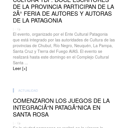
DE LA PROVINCIA PARTICIPAN DE LA
2Â° FERIA DE AUTORES Y AUTORAS
DE LA PATAGONIA
| -
El evento, organizado por el Ente Cultural Patagonia
que está integrado por las autoridades de Cultura de las
provincias de Chubut, Río Negro, Neuquén, La Pampa,
Santa Cruz y Tierra del Fuego AIAS. El evento se
realizará hasta este domingo en el Complejo Cultural
Santa ...
Leer [+]
ACTUALIDAD
COMENZARON LOS JUEGOS DE LA
INTEGRACIÃ“N PATAGÃ“NICA EN
SANTA ROSA
| -