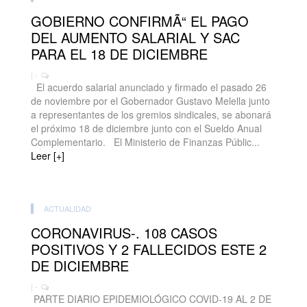
GOBIERNO CONFIRMÃ“ EL PAGO
DEL AUMENTO SALARIAL Y SAC
PARA EL 18 DE DICIEMBRE
| -
El acuerdo salarial anunciado y firmado el pasado 26
de noviembre por el Gobernador Gustavo Melella junto
a representantes de los gremios sindicales, se abonará
el próximo 18 de diciembre junto con el Sueldo Anual
Complementario. El Ministerio de Finanzas Públic...
Leer [+]
ACTUALIDAD
CORONAVIRUS-. 108 CASOS
POSITIVOS Y 2 FALLECIDOS ESTE 2
DE DICIEMBRE
| -
PARTE DIARIO EPIDEMIOLÓGICO COVID-19 AL 2 DE