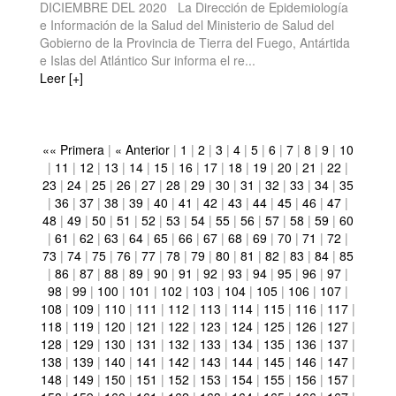
DICIEMBRE DEL 2020 La Dirección de Epidemiología
e Información de la Salud del Ministerio de Salud del
Gobierno de la Provincia de Tierra del Fuego, Antártida
e Islas del Atlántico Sur informa el re...
Leer [+]
«« Primera
|
« Anterior
|
1
|
2
|
3
|
4
|
5
|
6
|
7
|
8
|
9
|
10
|
11
|
12
|
13
|
14
|
15
|
16
|
17
|
18
|
19
|
20
|
21
|
22
|
23
|
24
|
25
|
26
|
27
|
28
|
29
|
30
|
31
|
32
|
33
|
34
|
35
|
36
|
37
|
38
|
39
|
40
|
41
|
42
|
43
|
44
|
45
|
46
|
47
|
48
|
49
|
50
|
51
|
52
|
53
|
54
|
55
|
56
|
57
|
58
|
59
|
60
|
61
|
62
|
63
|
64
|
65
|
66
|
67
|
68
|
69
|
70
|
71
|
72
|
73
|
74
|
75
|
76
|
77
|
78
|
79
|
80
|
81
|
82
|
83
|
84
|
85
|
86
|
87
|
88
|
89
|
90
|
91
|
92
|
93
|
94
|
95
|
96
|
97
|
98
|
99
|
100
|
101
|
102
|
103
|
104
|
105
|
106
|
107
|
108
|
109
|
110
|
111
|
112
|
113
|
114
|
115
|
116
|
117
|
118
|
119
|
120
|
121
|
122
|
123
|
124
|
125
|
126
|
127
|
128
|
129
|
130
|
131
|
132
|
133
|
134
|
135
|
136
|
137
|
138
|
139
|
140
|
141
|
142
|
143
|
144
|
145
|
146
|
147
|
148
|
149
|
150
|
151
|
152
|
153
|
154
|
155
|
156
|
157
|