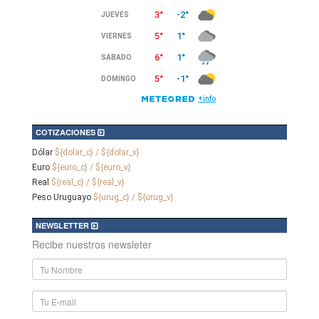
COTIZACIONES
Dólar
${dolar_c} / ${dolar_v}
Euro
${euro_c} / ${euro_v}
Real
${real_c} / ${real_v}
Peso Uruguayo
${urug_c} / ${urug_v}
NEWSLETTER
Recibe nuestros newsleter
Nombre
y
Apellido
E-
mail