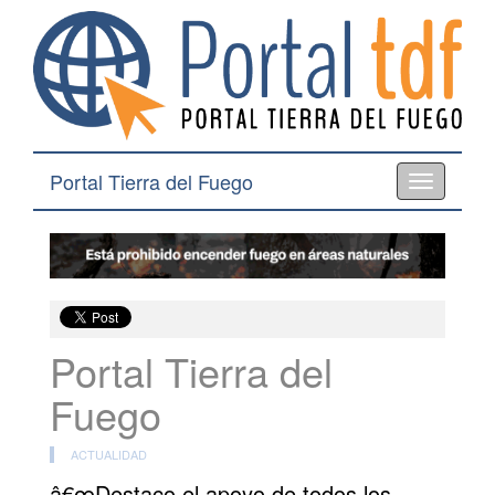
Portal Tierra del Fuego
Toggle
navigation
Portal Tierra del
Fuego
ACTUALIDAD
â€œDestaco el apoyo de todos los