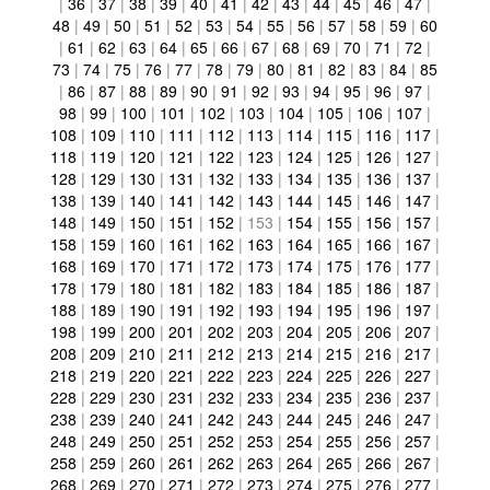
|
36
|
37
|
38
|
39
|
40
|
41
|
42
|
43
|
44
|
45
|
46
|
47
|
48
|
49
|
50
|
51
|
52
|
53
|
54
|
55
|
56
|
57
|
58
|
59
|
60
|
61
|
62
|
63
|
64
|
65
|
66
|
67
|
68
|
69
|
70
|
71
|
72
|
73
|
74
|
75
|
76
|
77
|
78
|
79
|
80
|
81
|
82
|
83
|
84
|
85
|
86
|
87
|
88
|
89
|
90
|
91
|
92
|
93
|
94
|
95
|
96
|
97
|
98
|
99
|
100
|
101
|
102
|
103
|
104
|
105
|
106
|
107
|
108
|
109
|
110
|
111
|
112
|
113
|
114
|
115
|
116
|
117
|
118
|
119
|
120
|
121
|
122
|
123
|
124
|
125
|
126
|
127
|
128
|
129
|
130
|
131
|
132
|
133
|
134
|
135
|
136
|
137
|
138
|
139
|
140
|
141
|
142
|
143
|
144
|
145
|
146
|
147
|
148
|
149
|
150
|
151
|
152
|
153
|
154
|
155
|
156
|
157
|
158
|
159
|
160
|
161
|
162
|
163
|
164
|
165
|
166
|
167
|
168
|
169
|
170
|
171
|
172
|
173
|
174
|
175
|
176
|
177
|
178
|
179
|
180
|
181
|
182
|
183
|
184
|
185
|
186
|
187
|
188
|
189
|
190
|
191
|
192
|
193
|
194
|
195
|
196
|
197
|
198
|
199
|
200
|
201
|
202
|
203
|
204
|
205
|
206
|
207
|
208
|
209
|
210
|
211
|
212
|
213
|
214
|
215
|
216
|
217
|
218
|
219
|
220
|
221
|
222
|
223
|
224
|
225
|
226
|
227
|
228
|
229
|
230
|
231
|
232
|
233
|
234
|
235
|
236
|
237
|
238
|
239
|
240
|
241
|
242
|
243
|
244
|
245
|
246
|
247
|
248
|
249
|
250
|
251
|
252
|
253
|
254
|
255
|
256
|
257
|
258
|
259
|
260
|
261
|
262
|
263
|
264
|
265
|
266
|
267
|
268
|
269
|
270
|
271
|
272
|
273
|
274
|
275
|
276
|
277
|