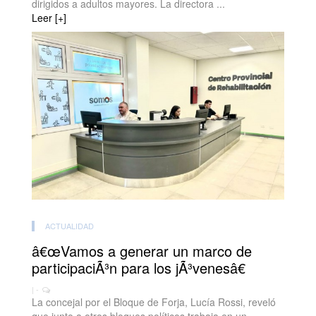
dirigidos a adultos mayores. La directora ...
Leer [+]
ACTUALIDAD
â€œVamos a generar un marco de
participaciÃ³n para los jÃ³venesâ€
| -
La concejal por el Bloque de Forja, Lucía Rossi, reveló