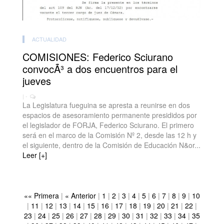
ACTUALIDAD
COMISIONES: Federico Sciurano
convocÃ³ a dos encuentros para el
jueves
| -
La Legislatura fueguina se apresta a reunirse en dos
espacios de asesoramiento permanente presididos por
el legislador de FORJA, Federico Sciurano. El primero
será en el marco de la Comisión Nº 2, desde las 12 h y
el siguiente, dentro de la Comisión de Educación N&or...
Leer [+]
«« Primera
|
« Anterior
|
1
|
2
|
3
|
4
|
5
|
6
|
7
|
8
|
9
|
10
|
11
|
12
|
13
|
14
|
15
|
16
|
17
|
18
|
19
|
20
|
21
|
22
|
23
|
24
|
25
|
26
|
27
|
28
|
29
|
30
|
31
|
32
|
33
|
34
|
35