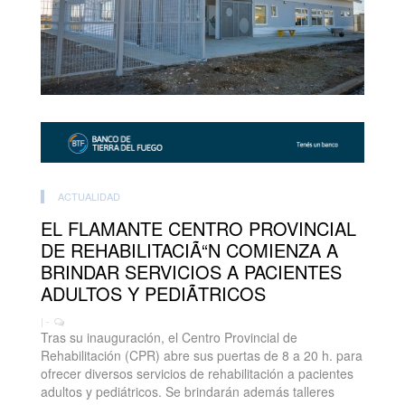
ACTUALIDAD
EL FLAMANTE CENTRO PROVINCIAL
DE REHABILITACIÃ“N COMIENZA A
BRINDAR SERVICIOS A PACIENTES
ADULTOS Y PEDIÃTRICOS
| -
Tras su inauguración, el Centro Provincial de
Rehabilitación (CPR) abre sus puertas de 8 a 20 h. para
ofrecer diversos servicios de rehabilitación a pacientes
adultos y pediátricos. Se brindarán además talleres