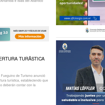
ntártida e Islas del Atlántico
PERTURA TURÃSTICA
to Fueguino de Turismo anunció
tura turística, estableciendo que
go deberán contar con la