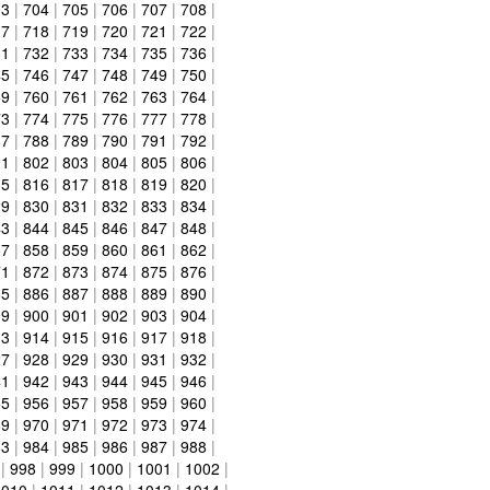
03
|
704
|
705
|
706
|
707
|
708
|
17
|
718
|
719
|
720
|
721
|
722
|
31
|
732
|
733
|
734
|
735
|
736
|
45
|
746
|
747
|
748
|
749
|
750
|
59
|
760
|
761
|
762
|
763
|
764
|
73
|
774
|
775
|
776
|
777
|
778
|
87
|
788
|
789
|
790
|
791
|
792
|
01
|
802
|
803
|
804
|
805
|
806
|
15
|
816
|
817
|
818
|
819
|
820
|
29
|
830
|
831
|
832
|
833
|
834
|
43
|
844
|
845
|
846
|
847
|
848
|
57
|
858
|
859
|
860
|
861
|
862
|
71
|
872
|
873
|
874
|
875
|
876
|
85
|
886
|
887
|
888
|
889
|
890
|
99
|
900
|
901
|
902
|
903
|
904
|
13
|
914
|
915
|
916
|
917
|
918
|
27
|
928
|
929
|
930
|
931
|
932
|
41
|
942
|
943
|
944
|
945
|
946
|
55
|
956
|
957
|
958
|
959
|
960
|
69
|
970
|
971
|
972
|
973
|
974
|
83
|
984
|
985
|
986
|
987
|
988
|
|
998
|
999
|
1000
|
1001
|
1002
|
1010
|
1011
|
1012
|
1013
|
1014
|