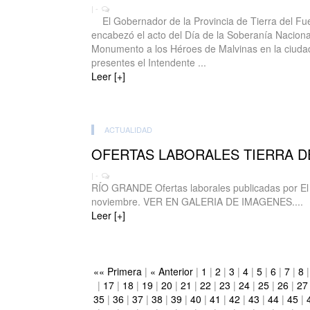
| -
El Gobernador de la Provincia de Tierra del Fu
encabezó el acto del Día de la Soberanía Nacional
Monumento a los Héroes de Malvinas en la ciuda
presentes el Intendente ...
Leer [+]
ACTUALIDAD
OFERTAS LABORALES TIERRA D
| -
RÍO GRANDE Ofertas laborales publicadas por El
noviembre. VER EN GALERIA DE IMAGENES....
Leer [+]
«« Primera
|
« Anterior
|
1
|
2
|
3
|
4
|
5
|
6
|
7
|
8
|
17
|
18
|
19
|
20
|
21
|
22
|
23
|
24
|
25
|
26
|
27
35
|
36
|
37
|
38
|
39
|
40
|
41
|
42
|
43
|
44
|
45
|