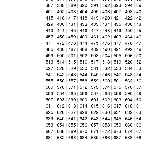
387
|
388
|
389
|
390
|
391
|
392
|
393
|
394
|
3
401
|
402
|
403
|
404
|
405
|
406
|
407
|
408
|
4
415
|
416
|
417
|
418
|
419
|
420
|
421
|
422
|
4
429
|
430
|
431
|
432
|
433
|
434
|
435
|
436
|
4
443
|
444
|
445
|
446
|
447
|
448
|
449
|
450
|
4
457
|
458
|
459
|
460
|
461
|
462
|
463
|
464
|
4
471
|
472
|
473
|
474
|
475
|
476
|
477
|
478
|
4
485
|
486
|
487
|
488
|
489
|
490
|
491
|
492
|
4
499
|
500
|
501
|
502
|
503
|
504
|
505
|
506
|
5
513
|
514
|
515
|
516
|
517
|
518
|
519
|
520
|
5
527
|
528
|
529
|
530
|
531
|
532
|
533
|
534
|
5
541
|
542
|
543
|
544
|
545
|
546
|
547
|
548
|
5
555
|
556
|
557
|
558
|
559
|
560
|
561
|
562
|
5
569
|
570
|
571
|
572
|
573
|
574
|
575
|
576
|
5
583
|
584
|
585
|
586
|
587
|
588
|
589
|
590
|
5
597
|
598
|
599
|
600
|
601
|
602
|
603
|
604
|
6
611
|
612
|
613
|
614
|
615
|
616
|
617
|
618
|
6
625
|
626
|
627
|
628
|
629
|
630
|
631
|
632
|
6
639
|
640
|
641
|
642
|
643
|
644
|
645
|
646
|
6
653
|
654
|
655
|
656
|
657
|
658
|
659
|
660
|
6
667
|
668
|
669
|
670
|
671
|
672
|
673
|
674
|
6
681
|
682
|
683
|
684
|
685
|
686
|
687
|
688
|
6