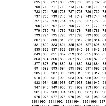
695
|
696
|
697
|
698
|
699
|
700
|
701
|
702
|
7
709
|
710
|
711
|
712
|
713
|
714
|
715
|
716
|
7
723
|
724
|
725
|
726
|
727
|
728
|
729
|
730
|
7
737
|
738
|
739
|
740
|
741
|
742
|
743
|
744
|
7
751
|
752
|
753
|
754
|
755
|
756
|
757
|
758
|
7
765
|
766
|
767
|
768
|
769
|
770
|
771
|
772
|
7
779
|
780
|
781
|
782
|
783
|
784
|
785
|
786
|
7
793
|
794
|
795
|
796
|
797
|
798
|
799
|
800
|
8
807
|
808
|
809
|
810
|
811
|
812
|
813
|
814
|
8
821
|
822
|
823
|
824
|
825
|
826
|
827
|
828
|
8
835
|
836
|
837
|
838
|
839
|
840
|
841
|
842
|
8
849
|
850
|
851
|
852
|
853
|
854
|
855
|
856
|
8
863
|
864
|
865
|
866
|
867
|
868
|
869
|
870
|
8
877
|
878
|
879
|
880
|
881
|
882
|
883
|
884
|
8
891
|
892
|
893
|
894
|
895
|
896
|
897
|
898
|
8
905
|
906
|
907
|
908
|
909
|
910
|
911
|
912
|
9
919
|
920
|
921
|
922
|
923
|
924
|
925
|
926
|
9
933
|
934
|
935
|
936
|
937
|
938
|
939
|
940
|
9
947
|
948
|
949
|
950
|
951
|
952
|
953
|
954
|
9
961
|
962
|
963
|
964
|
965
|
966
|
967
|
968
|
9
975
|
976
|
977
|
978
|
979
|
980
|
981
|
982
|
9
989
|
990
|
991
|
992
|
993
|
994
|
995
|
996
|
997
1003
|
1004
|
1005
|
1006
|
1007
|
1008
|
1009
|