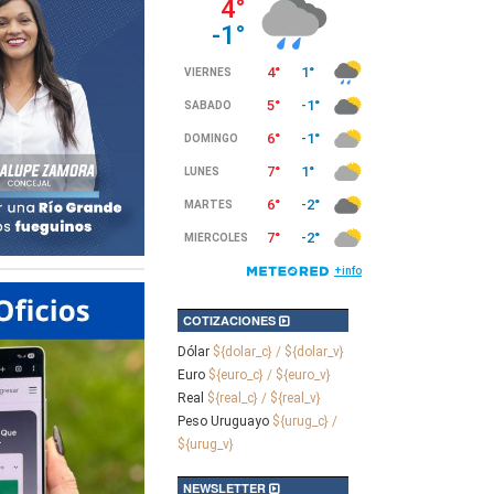
COTIZACIONES
Dólar
${dolar_c} / ${dolar_v}
Euro
${euro_c} / ${euro_v}
Real
${real_c} / ${real_v}
Peso Uruguayo
${urug_c} /
${urug_v}
NEWSLETTER