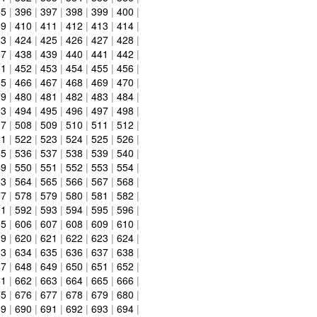
95
|
396
|
397
|
398
|
399
|
400
|
09
|
410
|
411
|
412
|
413
|
414
|
23
|
424
|
425
|
426
|
427
|
428
|
37
|
438
|
439
|
440
|
441
|
442
|
51
|
452
|
453
|
454
|
455
|
456
|
65
|
466
|
467
|
468
|
469
|
470
|
79
|
480
|
481
|
482
|
483
|
484
|
93
|
494
|
495
|
496
|
497
|
498
|
07
|
508
|
509
|
510
|
511
|
512
|
21
|
522
|
523
|
524
|
525
|
526
|
35
|
536
|
537
|
538
|
539
|
540
|
49
|
550
|
551
|
552
|
553
|
554
|
63
|
564
|
565
|
566
|
567
|
568
|
77
|
578
|
579
|
580
|
581
|
582
|
91
|
592
|
593
|
594
|
595
|
596
|
05
|
606
|
607
|
608
|
609
|
610
|
19
|
620
|
621
|
622
|
623
|
624
|
33
|
634
|
635
|
636
|
637
|
638
|
47
|
648
|
649
|
650
|
651
|
652
|
61
|
662
|
663
|
664
|
665
|
666
|
75
|
676
|
677
|
678
|
679
|
680
|
89
|
690
|
691
|
692
|
693
|
694
|