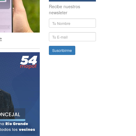
Recibe nuestros
newsleter
Nombre
y
Apellido
E-
mail