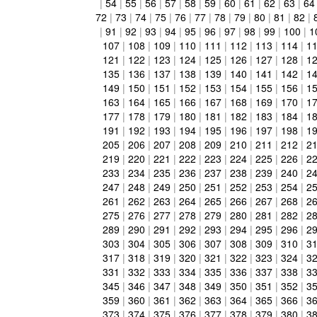
|
54
|
55
|
56
|
57
|
58
|
59
|
60
|
61
|
62
|
63
|
64
72
|
73
|
74
|
75
|
76
|
77
|
78
|
79
|
80
|
81
|
82
|
|
91
|
92
|
93
|
94
|
95
|
96
|
97
|
98
|
99
|
100
|
1
107
|
108
|
109
|
110
|
111
|
112
|
113
|
114
|
1
121
|
122
|
123
|
124
|
125
|
126
|
127
|
128
|
1
135
|
136
|
137
|
138
|
139
|
140
|
141
|
142
|
1
149
|
150
|
151
|
152
|
153
|
154
|
155
|
156
|
1
163
|
164
|
165
|
166
|
167
|
168
|
169
|
170
|
1
177
|
178
|
179
|
180
|
181
|
182
|
183
|
184
|
1
191
|
192
|
193
|
194
|
195
|
196
|
197
|
198
|
1
205
|
206
|
207
|
208
|
209
|
210
|
211
|
212
|
2
219
|
220
|
221
|
222
|
223
|
224
|
225
|
226
|
2
233
|
234
|
235
|
236
|
237
|
238
|
239
|
240
|
2
247
|
248
|
249
|
250
|
251
|
252
|
253
|
254
|
2
261
|
262
|
263
|
264
|
265
|
266
|
267
|
268
|
2
275
|
276
|
277
|
278
|
279
|
280
|
281
|
282
|
2
289
|
290
|
291
|
292
|
293
|
294
|
295
|
296
|
2
303
|
304
|
305
|
306
|
307
|
308
|
309
|
310
|
3
317
|
318
|
319
|
320
|
321
|
322
|
323
|
324
|
3
331
|
332
|
333
|
334
|
335
|
336
|
337
|
338
|
3
345
|
346
|
347
|
348
|
349
|
350
|
351
|
352
|
3
359
|
360
|
361
|
362
|
363
|
364
|
365
|
366
|
3
373
|
374
|
375
|
376
|
377
|
378
|
379
|
380
|
3