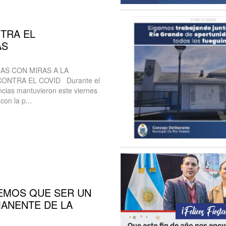
TRA EL
AS
AS CON MIRAS A LA
ONTRA EL COVID Durante el
ncias mantuvieron este viernes
on la p...
EMOS QUE SER UN
ANENTE DE LA