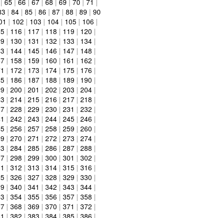
|
65
|
66
|
67
|
68
|
69
|
70
|
71
|
83
|
84
|
85
|
86
|
87
|
88
|
89
|
90
01
|
102
|
103
|
104
|
105
|
106
|
15
|
116
|
117
|
118
|
119
|
120
|
29
|
130
|
131
|
132
|
133
|
134
|
43
|
144
|
145
|
146
|
147
|
148
|
57
|
158
|
159
|
160
|
161
|
162
|
71
|
172
|
173
|
174
|
175
|
176
|
85
|
186
|
187
|
188
|
189
|
190
|
99
|
200
|
201
|
202
|
203
|
204
|
13
|
214
|
215
|
216
|
217
|
218
|
27
|
228
|
229
|
230
|
231
|
232
|
41
|
242
|
243
|
244
|
245
|
246
|
55
|
256
|
257
|
258
|
259
|
260
|
69
|
270
|
271
|
272
|
273
|
274
|
83
|
284
|
285
|
286
|
287
|
288
|
97
|
298
|
299
|
300
|
301
|
302
|
11
|
312
|
313
|
314
|
315
|
316
|
25
|
326
|
327
|
328
|
329
|
330
|
39
|
340
|
341
|
342
|
343
|
344
|
53
|
354
|
355
|
356
|
357
|
358
|
67
|
368
|
369
|
370
|
371
|
372
|
81
|
382
|
383
|
384
|
385
|
386
|