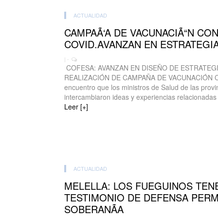
ACTUALIDAD
CAMPAÃ‘A DE VACUNACIÃ“N CON
COVID.AVANZAN EN ESTRATEGI
| -
COFESA: AVANZAN EN DISEÑO DE ESTRATEGI
REALIZACIÓN DE CAMPAÑA DE VACUNACIÓN C
encuentro que los ministros de Salud de las provi
intercambiaron ideas y experiencias relacionadas c
Leer [+]
ACTUALIDAD
MELELLA: LOS FUEGUINOS TEN
TESTIMONIO DE DEFENSA PERM
SOBERANÃA