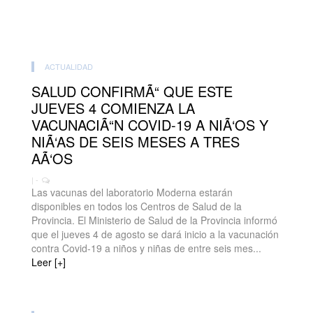
ACTUALIDAD
SALUD CONFIRMÃ“ QUE ESTE
JUEVES 4 COMIENZA LA
VACUNACIÃ“N COVID-19 A NIÃ‘OS Y
NIÃ‘AS DE SEIS MESES A TRES
AÃ‘OS
| -
Las vacunas del laboratorio Moderna estarán
disponibles en todos los Centros de Salud de la
Provincia. El Ministerio de Salud de la Provincia informó
que el jueves 4 de agosto se dará inicio a la vacunación
contra Covid-19 a niños y niñas de entre seis mes...
Leer [+]