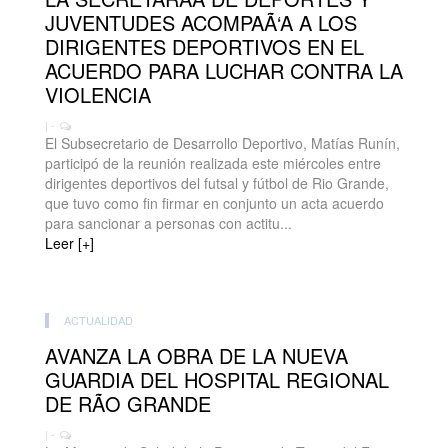
JUVENTUDES ACOMPAÃ‘A A LOS
DIRIGENTES DEPORTIVOS EN EL
ACUERDO PARA LUCHAR CONTRA LA
VIOLENCIA
| -
El Subsecretario de Desarrollo Deportivo, Matías Runín,
participó de la reunión realizada este miércoles entre
dirigentes deportivos del futsal y fútbol de Rio Grande,
que tuvo como fin firmar en conjunto un acta acuerdo
para sancionar a personas con actitu...
Leer [+]
ACTUALIDAD
AVANZA LA OBRA DE LA NUEVA
GUARDIA DEL HOSPITAL REGIONAL
DE RÃO GRANDE
| -