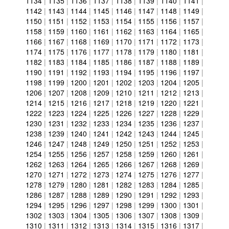
1134
|
1135
|
1136
|
1137
|
1138
|
1139
|
1140
|
1141
|
1142
|
1143
|
1144
|
1145
|
1146
|
1147
|
1148
|
1149
|
1150
|
1151
|
1152
|
1153
|
1154
|
1155
|
1156
|
1157
|
1158
|
1159
|
1160
|
1161
|
1162
|
1163
|
1164
|
1165
|
1166
|
1167
|
1168
|
1169
|
1170
|
1171
|
1172
|
1173
|
1174
|
1175
|
1176
|
1177
|
1178
|
1179
|
1180
|
1181
|
1182
|
1183
|
1184
|
1185
|
1186
|
1187
|
1188
|
1189
|
1190
|
1191
|
1192
|
1193
|
1194
|
1195
|
1196
|
1197
|
1198
|
1199
|
1200
|
1201
|
1202
|
1203
|
1204
|
1205
|
1206
|
1207
|
1208
|
1209
|
1210
|
1211
|
1212
|
1213
|
1214
|
1215
|
1216
|
1217
|
1218
|
1219
|
1220
|
1221
|
1222
|
1223
|
1224
|
1225
|
1226
|
1227
|
1228
|
1229
|
1230
|
1231
|
1232
|
1233
|
1234
|
1235
|
1236
|
1237
|
1238
|
1239
|
1240
|
1241
|
1242
|
1243
|
1244
|
1245
|
1246
|
1247
|
1248
|
1249
|
1250
|
1251
|
1252
|
1253
|
1254
|
1255
|
1256
|
1257
|
1258
|
1259
|
1260
|
1261
|
1262
|
1263
|
1264
|
1265
|
1266
|
1267
|
1268
|
1269
|
1270
|
1271
|
1272
|
1273
|
1274
|
1275
|
1276
|
1277
|
1278
|
1279
|
1280
|
1281
|
1282
|
1283
|
1284
|
1285
|
1286
|
1287
|
1288
|
1289
|
1290
|
1291
|
1292
|
1293
|
1294
|
1295
|
1296
|
1297
|
1298
|
1299
|
1300
|
1301
|
1302
|
1303
|
1304
|
1305
|
1306
|
1307
|
1308
|
1309
|
1310
|
1311
|
1312
|
1313
|
1314
|
1315
|
1316
|
1317
|