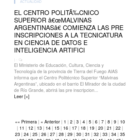
ACTUALIDAD
EL CENTRO POLITÃ‰CNICO
SUPERIOR â€œMALVINAS
ARGENTINASâ€ COMIENZA LAS PRE
INSCRIPCIONES A LA TECNICATURA
EN CIENCIA DE DATOS E
INTELIGENCIA ARTIFICI
| -
El Ministerio de Educación, Cultura, Ciencia y
Tecnología de la provincia de Tierra del Fuego AIAS
informa que el Centro Politécnico Superior “Malvinas
Argentinas”, ubicado en el barrio El Mirador de la ciudad
de Río Grande, abrirá las pre inscripcion...
Leer [+]
«« Primera
|
« Anterior
|
1
|
2
|
3
|
4
|
5
|
6
|
7
|
8
|
9
|
10
|
11
|
12
|
13
|
14
|
15
|
16
|
17
|
18
|
19
|
20
|
21
|
22
|
23
|
24
|
25
|
26
|
27
|
28
|
29
|
30
|
31
|
32
|
33
|
34
|
35