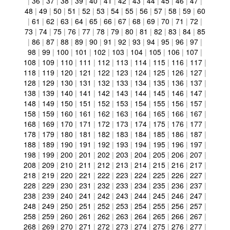
|
36
|
37
|
38
|
39
|
40
|
41
|
42
|
43
|
44
|
45
|
46
|
47
|
48
|
49
|
50
|
51
|
52
|
53
|
54
|
55
|
56
|
57
|
58
|
59
|
60
|
61
|
62
|
63
|
64
|
65
|
66
|
67
|
68
|
69
|
70
|
71
|
72
|
73
|
74
|
75
|
76
|
77
|
78
|
79
|
80
|
81
|
82
|
83
|
84
|
85
|
86
|
87
|
88
|
89
|
90
|
91
|
92
|
93
|
94
|
95
|
96
|
97
|
98
|
99
|
100
|
101
|
102
|
103
|
104
|
105
|
106
|
107
|
108
|
109
|
110
|
111
|
112
|
113
|
114
|
115
|
116
|
117
|
118
|
119
|
120
|
121
|
122
|
123
|
124
|
125
|
126
|
127
|
128
|
129
|
130
|
131
|
132
|
133
|
134
|
135
|
136
|
137
|
138
|
139
|
140
|
141
|
142
|
143
|
144
|
145
|
146
|
147
|
148
|
149
|
150
|
151
|
152
|
153
|
154
|
155
|
156
|
157
|
158
|
159
|
160
|
161
|
162
|
163
|
164
|
165
|
166
|
167
|
168
|
169
|
170
|
171
|
172
|
173
|
174
|
175
|
176
|
177
|
178
|
179
|
180
|
181
|
182
|
183
|
184
|
185
|
186
|
187
|
188
|
189
|
190
|
191
|
192
|
193
|
194
|
195
|
196
|
197
|
198
|
199
|
200
|
201
|
202
|
203
|
204
|
205
|
206
|
207
|
208
|
209
|
210
|
211
|
212
|
213
|
214
|
215
|
216
|
217
|
218
|
219
|
220
|
221
|
222
|
223
|
224
|
225
|
226
|
227
|
228
|
229
|
230
|
231
|
232
|
233
|
234
|
235
|
236
|
237
|
238
|
239
|
240
|
241
|
242
|
243
|
244
|
245
|
246
|
247
|
248
|
249
|
250
|
251
|
252
|
253
|
254
|
255
|
256
|
257
|
258
|
259
|
260
|
261
|
262
|
263
|
264
|
265
|
266
|
267
|
268
|
269
|
270
|
271
|
272
|
273
|
274
|
275
|
276
|
277
|