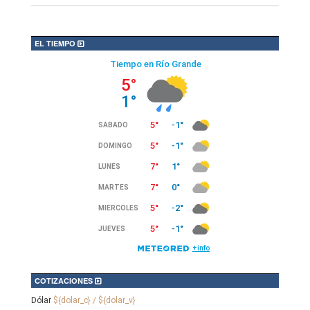
EL TIEMPO
COTIZACIONES
Dólar
${dolar_c} / ${dolar_v}