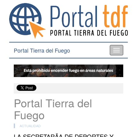
Portal Tierra del Fuego
Toggle
navigation
Portal Tierra del
Fuego
ACTUALIDAD
LA SECRETARÃA DE DEPORTES Y