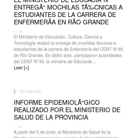
ENTREGÃ“ MOCHILAS TÃ‰CNICAS A
ESTUDIANTES DE LA CARRERA DE
ENFERMERÃA EN RÃO GRANDE
| -
El Ministerio de Educación, Cultura, Ciencia y
Tecnología realizó la entrega de mochilas técnicas a
estudiantes de la carrera de Enfermería del CENT N°35
de Río Grande. En dicho acto, participaron autoridades
del CENT N°35, la ministra de Educaci&...
Leer [+]
ACTUALIDAD
INFORME EPIDEMIOLÃ“GICO
REALIZADO POR EL MINISTERIO DE
SALUD DE LA PROVINCIA
| -
A partir del 5 de junio, el Ministerio de Salud de la