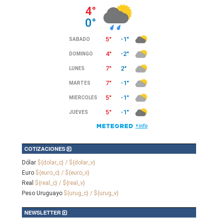
COTIZACIONES
Dólar
${dolar_c} / ${dolar_v}
Euro
${euro_c} / ${euro_v}
Real
${real_c} / ${real_v}
Peso Uruguayo
${urug_c} / ${urug_v}
NEWSLETTER