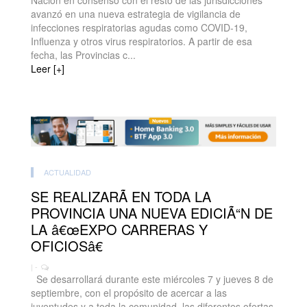
Nación en consenso con el resto de las jurisdicciones
avanzó en una nueva estrategia de vigilancia de
infecciones respiratorias agudas como COVID-19,
Influenza y otros virus respiratorios. A partir de esa
fecha, las Provincias c...
Leer [+]
ACTUALIDAD
SE REALIZARÃ EN TODA LA
PROVINCIA UNA NUEVA EDICIÃ“N DE
LA â€œEXPO CARRERAS Y
OFICIOSâ€
| -
Se desarrollará durante este miércoles 7 y jueves 8 de
septiembre, con el propósito de acercar a las
juventudes y a toda la comunidad, las diferentes ofertas