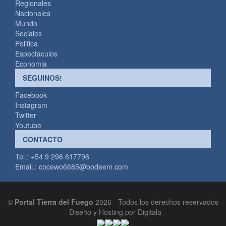
Regionales
Nacionales
Mundo
Sociales
Politica
Espectaculos
Economia
SEGUINOS!
Facebook
Instagram
Twitter
Youtube
CONTACTO
Tel.: +54 9 296 617796
Email.:
cocewo6685@bodeem.com
©
Portal Tierra del Fuego
2026 - Todos los derechos reservados
-
Diseño y Hosting por Digitala