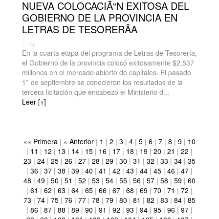
NUEVA COLOCACIÃ“N EXITOSA DEL
GOBIERNO DE LA PROVINCIA EN
LETRAS DE TESORERÃA
| -
En la cuarta etapa del programa de Letras de Tesorería,
el Gobierno de la provincia colocó exitosamente $2.537
millones en el mercado abierto de capitales. El pasado
1° de septiembre se conocieron los resultados de la
tercera licitación que encabezó el Ministerio d...
Leer [+]
«« Primera
|
« Anterior
|
1
|
2
|
3
|
4
|
5
|
6
|
7
|
8
|
9
|
10
|
11
|
12
|
13
|
14
|
15
|
16
|
17
|
18
|
19
|
20
|
21
|
22
|
23
|
24
|
25
|
26
|
27
|
28
|
29
|
30
|
31
|
32
|
33
|
34
|
35
|
36
|
37
|
38
|
39
|
40
|
41
|
42
|
43
|
44
|
45
|
46
|
47
|
48
|
49
|
50
|
51
|
52
|
53
|
54
|
55
|
56
|
57
|
58
|
59
|
60
|
61
|
62
|
63
|
64
|
65
|
66
|
67
|
68
|
69
|
70
|
71
|
72
|
73
|
74
|
75
|
76
|
77
|
78
|
79
|
80
|
81
|
82
|
83
|
84
|
85
|
86
|
87
|
88
|
89
|
90
|
91
|
92
|
93
|
94
|
95
|
96
|
97
|