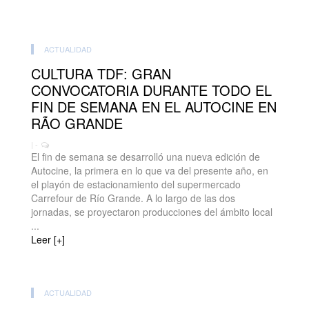
ACTUALIDAD
CULTURA TDF: GRAN
CONVOCATORIA DURANTE TODO EL
FIN DE SEMANA EN EL AUTOCINE EN
RÃO GRANDE
| -
El fin de semana se desarrolló una nueva edición de
Autocine, la primera en lo que va del presente año, en
el playón de estacionamiento del supermercado
Carrefour de Río Grande. A lo largo de las dos
jornadas, se proyectaron producciones del ámbito local
...
Leer [+]
ACTUALIDAD