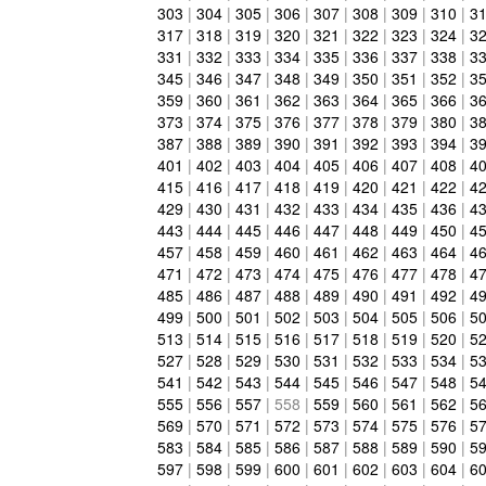
303
|
304
|
305
|
306
|
307
|
308
|
309
|
310
|
3
317
|
318
|
319
|
320
|
321
|
322
|
323
|
324
|
3
331
|
332
|
333
|
334
|
335
|
336
|
337
|
338
|
3
345
|
346
|
347
|
348
|
349
|
350
|
351
|
352
|
3
359
|
360
|
361
|
362
|
363
|
364
|
365
|
366
|
3
373
|
374
|
375
|
376
|
377
|
378
|
379
|
380
|
3
387
|
388
|
389
|
390
|
391
|
392
|
393
|
394
|
3
401
|
402
|
403
|
404
|
405
|
406
|
407
|
408
|
4
415
|
416
|
417
|
418
|
419
|
420
|
421
|
422
|
4
429
|
430
|
431
|
432
|
433
|
434
|
435
|
436
|
4
443
|
444
|
445
|
446
|
447
|
448
|
449
|
450
|
4
457
|
458
|
459
|
460
|
461
|
462
|
463
|
464
|
4
471
|
472
|
473
|
474
|
475
|
476
|
477
|
478
|
4
485
|
486
|
487
|
488
|
489
|
490
|
491
|
492
|
4
499
|
500
|
501
|
502
|
503
|
504
|
505
|
506
|
5
513
|
514
|
515
|
516
|
517
|
518
|
519
|
520
|
5
527
|
528
|
529
|
530
|
531
|
532
|
533
|
534
|
5
541
|
542
|
543
|
544
|
545
|
546
|
547
|
548
|
5
555
|
556
|
557
|
558
|
559
|
560
|
561
|
562
|
5
569
|
570
|
571
|
572
|
573
|
574
|
575
|
576
|
5
583
|
584
|
585
|
586
|
587
|
588
|
589
|
590
|
5
597
|
598
|
599
|
600
|
601
|
602
|
603
|
604
|
6