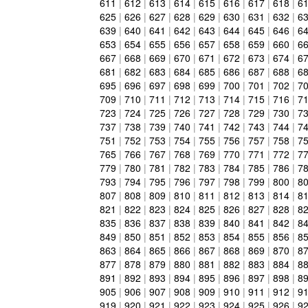
611
|
612
|
613
|
614
|
615
|
616
|
617
|
618
|
6
625
|
626
|
627
|
628
|
629
|
630
|
631
|
632
|
6
639
|
640
|
641
|
642
|
643
|
644
|
645
|
646
|
6
653
|
654
|
655
|
656
|
657
|
658
|
659
|
660
|
6
667
|
668
|
669
|
670
|
671
|
672
|
673
|
674
|
6
681
|
682
|
683
|
684
|
685
|
686
|
687
|
688
|
6
695
|
696
|
697
|
698
|
699
|
700
|
701
|
702
|
7
709
|
710
|
711
|
712
|
713
|
714
|
715
|
716
|
7
723
|
724
|
725
|
726
|
727
|
728
|
729
|
730
|
7
737
|
738
|
739
|
740
|
741
|
742
|
743
|
744
|
7
751
|
752
|
753
|
754
|
755
|
756
|
757
|
758
|
7
765
|
766
|
767
|
768
|
769
|
770
|
771
|
772
|
7
779
|
780
|
781
|
782
|
783
|
784
|
785
|
786
|
7
793
|
794
|
795
|
796
|
797
|
798
|
799
|
800
|
8
807
|
808
|
809
|
810
|
811
|
812
|
813
|
814
|
8
821
|
822
|
823
|
824
|
825
|
826
|
827
|
828
|
8
835
|
836
|
837
|
838
|
839
|
840
|
841
|
842
|
8
849
|
850
|
851
|
852
|
853
|
854
|
855
|
856
|
8
863
|
864
|
865
|
866
|
867
|
868
|
869
|
870
|
8
877
|
878
|
879
|
880
|
881
|
882
|
883
|
884
|
8
891
|
892
|
893
|
894
|
895
|
896
|
897
|
898
|
8
905
|
906
|
907
|
908
|
909
|
910
|
911
|
912
|
9
919
|
920
|
921
|
922
|
923
|
924
|
925
|
926
|
9