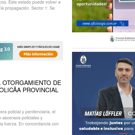
icos. Este estado puede volver a
 la propagación. Sector 1: Se
EL OTORGAMIENTO DE
OLICÃA PROVINCIAL
a policial y penitenciaria, el
 ascensos policiales y
ada fuerza. En concordancia con