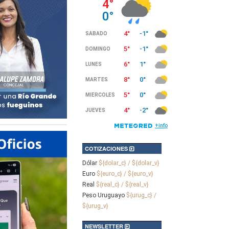
COTIZACIONES
Dólar
${dolar_c} / ${dolar_v}
Euro
${euro_c} / ${euro_v}
Real
${real_c} / ${real_v}
Peso Uruguayo
${urug_c} /
${urug_v}
NEWSLETTER