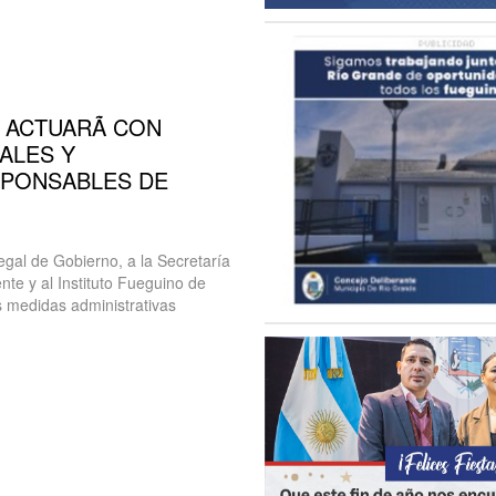
 ACTUARÃ CON
ALES Y
SPONSABLES DE
egal de Gobierno, a la Secretaría
te y al Instituto Fueguino de
as medidas administrativas