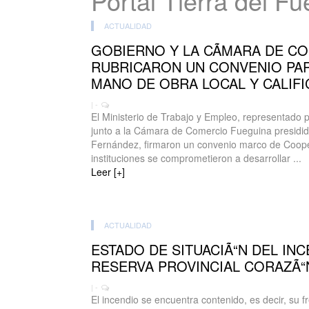
Portal Tierra del F
ACTUALIDAD
GOBIERNO Y LA CÃMARA DE C
RUBRICARON UN CONVENIO PA
MANO DE OBRA LOCAL Y CALIFI
| -
El Ministerio de Trabajo y Empleo, representado p
junto a la Cámara de Comercio Fueguina presidid
Fernández, firmaron un convenio marco de Coop
instituciones se comprometieron a desarrollar ...
Leer [+]
ACTUALIDAD
ESTADO DE SITUACIÃ“N DEL INC
RESERVA PROVINCIAL CORAZÃ“N
| -
El incendio se encuentra contenido, es decir, su 