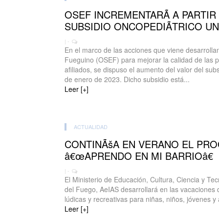
OSEF INCREMENTARÃ A PARTIR
SUBSIDIO ONCOPEDIÃTRICO UN
| -
En el marco de las acciones que viene desarrolla
Fueguino (OSEF) para mejorar la calidad de las p
afiliados, se dispuso el aumento del valor del subs
de enero de 2023. Dicho subsidio está...
Leer [+]
ACTUALIDAD
CONTINÃšA EN VERANO EL PR
â€œAPRENDO EN MI BARRIOâ€
| -
El Ministerio de Educación, Cultura, Ciencia y Tec
del Fuego, AeIAS desarrollará en las vacaciones 
lúdicas y recreativas para niñas, niños, jóvenes y a
Leer [+]