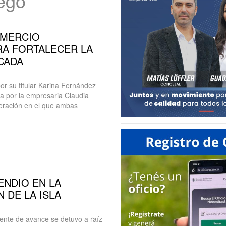
uego
OMERCIO
RA FORTALECER LA
CADA
or su titular Karina Fernández
a por la empresaria Claudia
eración en el que ambas
ENDIO EN LA
 DE LA ISLA
frente de avance se detuvo a raíz