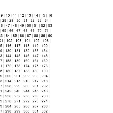
|
9
|
10
|
11
|
12
|
13
|
14
|
15
|
16
|
28
|
29
|
30
|
31
|
32
|
33
|
34
|
46
|
47
|
48
|
49
|
50
|
51
|
52
|
53
|
65
|
66
|
67
|
68
|
69
|
70
|
71
|
83
|
84
|
85
|
86
|
87
|
88
|
89
|
90
01
|
102
|
103
|
104
|
105
|
106
|
15
|
116
|
117
|
118
|
119
|
120
|
29
|
130
|
131
|
132
|
133
|
134
|
43
|
144
|
145
|
146
|
147
|
148
|
57
|
158
|
159
|
160
|
161
|
162
|
71
|
172
|
173
|
174
|
175
|
176
|
85
|
186
|
187
|
188
|
189
|
190
|
99
|
200
|
201
|
202
|
203
|
204
|
13
|
214
|
215
|
216
|
217
|
218
|
27
|
228
|
229
|
230
|
231
|
232
|
41
|
242
|
243
|
244
|
245
|
246
|
55
|
256
|
257
|
258
|
259
|
260
|
69
|
270
|
271
|
272
|
273
|
274
|
83
|
284
|
285
|
286
|
287
|
288
|
97
|
298
|
299
|
300
|
301
|
302
|