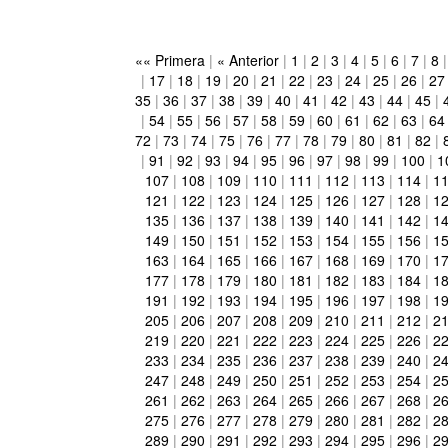
«« Primera
|
« Anterior
|
1
|
2
|
3
|
4
|
5
|
6
|
7
|
8
|
17
|
18
|
19
|
20
|
21
|
22
|
23
|
24
|
25
|
26
|
27
35
|
36
|
37
|
38
|
39
|
40
|
41
|
42
|
43
|
44
|
45
|
|
54
|
55
|
56
|
57
|
58
|
59
|
60
|
61
|
62
|
63
|
64
72
|
73
|
74
|
75
|
76
|
77
|
78
|
79
|
80
|
81
|
82
|
|
91
|
92
|
93
|
94
|
95
|
96
|
97
|
98
|
99
|
100
|
1
107
|
108
|
109
|
110
|
111
|
112
|
113
|
114
|
1
121
|
122
|
123
|
124
|
125
|
126
|
127
|
128
|
1
135
|
136
|
137
|
138
|
139
|
140
|
141
|
142
|
1
149
|
150
|
151
|
152
|
153
|
154
|
155
|
156
|
1
163
|
164
|
165
|
166
|
167
|
168
|
169
|
170
|
1
177
|
178
|
179
|
180
|
181
|
182
|
183
|
184
|
1
191
|
192
|
193
|
194
|
195
|
196
|
197
|
198
|
1
205
|
206
|
207
|
208
|
209
|
210
|
211
|
212
|
2
219
|
220
|
221
|
222
|
223
|
224
|
225
|
226
|
2
233
|
234
|
235
|
236
|
237
|
238
|
239
|
240
|
2
247
|
248
|
249
|
250
|
251
|
252
|
253
|
254
|
2
261
|
262
|
263
|
264
|
265
|
266
|
267
|
268
|
2
275
|
276
|
277
|
278
|
279
|
280
|
281
|
282
|
2
289
|
290
|
291
|
292
|
293
|
294
|
295
|
296
|
2