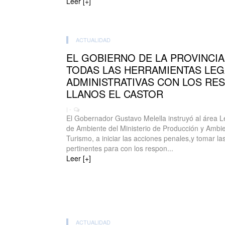
Leer [+]
ACTUALIDAD
EL GOBIERNO DE LA PROVINCIA
TODAS LAS HERRAMIENTAS LEG
ADMINISTRATIVAS CON LOS RE
LLANOS EL CASTOR
| -
El Gobernador Gustavo Melella instruyó al área L
de Ambiente del Ministerio de Producción y Ambien
Turismo, a iniciar las acciones penales,y tomar l
pertinentes para con los respon...
Leer [+]
ACTUALIDAD