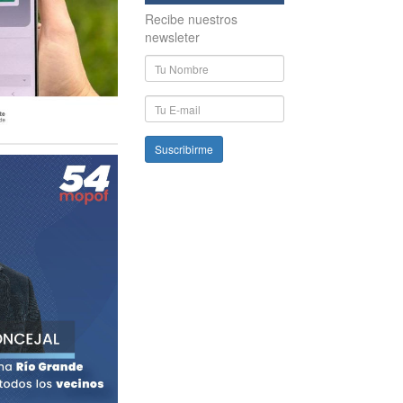
Recibe nuestros
newsleter
Nombre
y
Apellido
E-
mail