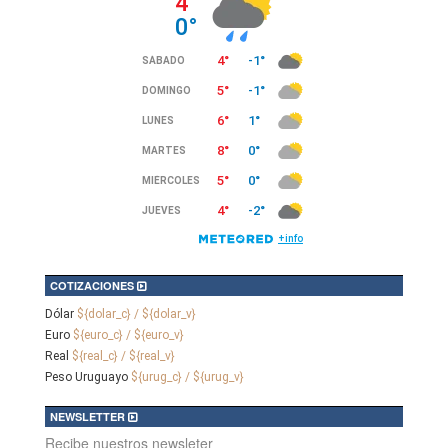
COTIZACIONES
Dólar
${dolar_c} / ${dolar_v}
Euro
${euro_c} / ${euro_v}
Real
${real_c} / ${real_v}
Peso Uruguayo
${urug_c} / ${urug_v}
NEWSLETTER
Recibe nuestros newsleter