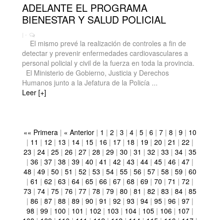
ADELANTE EL PROGRAMA
BIENESTAR Y SALUD POLICIAL
| -
El mismo prevé la realización de controles a fin de
detectar y prevenir enfermedades cardiovasculares a
personal policial y civil de la fuerza en toda la provincia.
El Ministerio de Gobierno, Justicia y Derechos
Humanos junto a la Jefatura de la Policía ...
Leer [+]
«« Primera
|
« Anterior
|
1
|
2
|
3
|
4
|
5
|
6
|
7
|
8
|
9
|
10
|
11
|
12
|
13
|
14
|
15
|
16
|
17
|
18
|
19
|
20
|
21
|
22
|
23
|
24
|
25
|
26
|
27
|
28
|
29
|
30
|
31
|
32
|
33
|
34
|
35
|
36
|
37
|
38
|
39
|
40
|
41
|
42
|
43
|
44
|
45
|
46
|
47
|
48
|
49
|
50
|
51
|
52
|
53
|
54
|
55
|
56
|
57
|
58
|
59
|
60
|
61
|
62
|
63
|
64
|
65
|
66
|
67
|
68
|
69
|
70
|
71
|
72
|
73
|
74
|
75
|
76
|
77
|
78
|
79
|
80
|
81
|
82
|
83
|
84
|
85
|
86
|
87
|
88
|
89
|
90
|
91
|
92
|
93
|
94
|
95
|
96
|
97
|
98
|
99
|
100
|
101
|
102
|
103
|
104
|
105
|
106
|
107
|