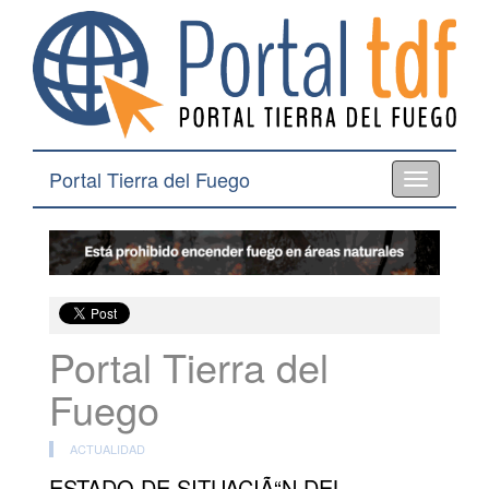
Portal Tierra del Fuego
Toggle
navigation
Portal Tierra del
Fuego
ACTUALIDAD
ESTADO DE SITUACIÃ“N DEL