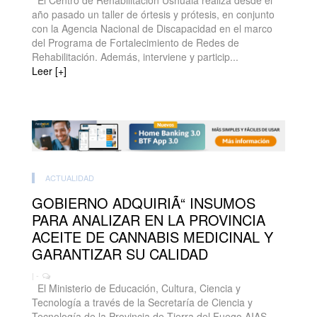
El Centro de Rehabilitación Ushuaia realiza desde el
año pasado un taller de órtesis y prótesis, en conjunto
con la Agencia Nacional de Discapacidad en el marco
del Programa de Fortalecimiento de Redes de
Rehabilitación. Además, interviene y particip...
Leer [+]
ACTUALIDAD
GOBIERNO ADQUIRIÃ“ INSUMOS
PARA ANALIZAR EN LA PROVINCIA
ACEITE DE CANNABIS MEDICINAL Y
GARANTIZAR SU CALIDAD
| -
El Ministerio de Educación, Cultura, Ciencia y
Tecnología a través de la Secretaría de Ciencia y
Tecnología de la Provincia de Tierra del Fuego AIAS,