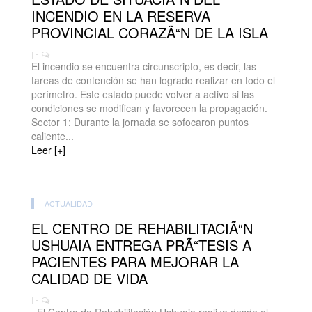
INCENDIO EN LA RESERVA
PROVINCIAL CORAZÃ“N DE LA ISLA
| -
El incendio se encuentra circunscripto, es decir, las
tareas de contención se han logrado realizar en todo el
perímetro. Este estado puede volver a activo si las
condiciones se modifican y favorecen la propagación.
Sector 1: Durante la jornada se sofocaron puntos
caliente...
Leer [+]
ACTUALIDAD
EL CENTRO DE REHABILITACIÃ“N
USHUAIA ENTREGA PRÃ“TESIS A
PACIENTES PARA MEJORAR LA
CALIDAD DE VIDA
| -