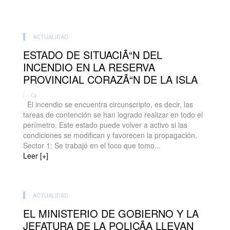
ACTUALIDAD
ESTADO DE SITUACIÃ“N DEL
INCENDIO EN LA RESERVA
PROVINCIAL CORAZÃ“N DE LA ISLA
| -
El incendio se encuentra circunscripto, es decir, las
tareas de contención se han logrado realizar en todo el
perímetro. Este estado puede volver a activo si las
condiciones se modifican y favorecen la propagación.
Sector 1: Se trabajó en el foco que tomo...
Leer [+]
ACTUALIDAD
EL MINISTERIO DE GOBIERNO Y LA
JEFATURA DE LA POLICÃA LLEVAN