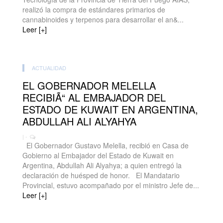
realizó la compra de estándares primarios de
cannabinoides y terpenos para desarrollar el an&...
Leer [+]
ACTUALIDAD
EL GOBERNADOR MELELLA
RECIBIÃ“ AL EMBAJADOR DEL
ESTADO DE KUWAIT EN ARGENTINA,
ABDULLAH ALI ALYAHYA
| -
El Gobernador Gustavo Melella, recibió en Casa de
Gobierno al Embajador del Estado de Kuwait en
Argentina, Abdullah Ali Alyahya; a quien entregó la
declaración de huésped de honor. El Mandatario
Provincial, estuvo acompañado por el ministro Jefe de...
Leer [+]