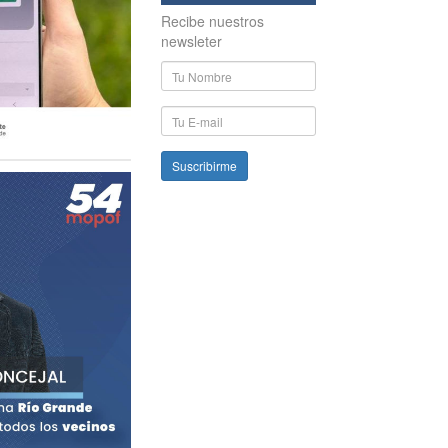
Recibe nuestros
newsleter
Nombre
y
Apellido
E-
mail