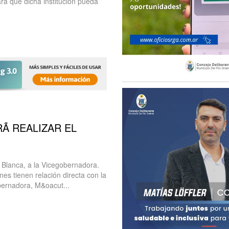
ra que dicha institución pueda
Ã REALIZAR EL
a Blanca, a la Vicegobernadora.
es tienen relación directa con la
bernadora, M&oacut...