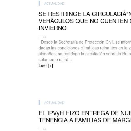
ACTUALIDAD
SE RESTRINGE LA CIRCULACIÃ“N
VEHÃCULOS QUE NO CUENTEN 
INVIERNO
| -
Desde la Secretaría de Protección Civil, se info
dadas las condiciones climáticas reinantes en la 
aledañas; se restringe la circulación sobre la Rut
solamente el trá...
Leer [+]
ACTUALIDAD
EL IPVyH HIZO ENTREGA DE NU
TENENCIA A FAMILIAS DE MAR
| -