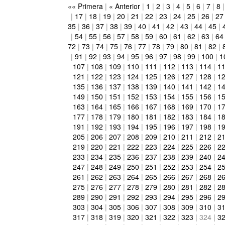
«« Primera
|
« Anterior
|
1
|
2
|
3
|
4
|
5
|
6
|
7
|
8
|
17
|
18
|
19
|
20
|
21
|
22
|
23
|
24
|
25
|
26
|
27
35
|
36
|
37
|
38
|
39
|
40
|
41
|
42
|
43
|
44
|
45
|
|
54
|
55
|
56
|
57
|
58
|
59
|
60
|
61
|
62
|
63
|
64
72
|
73
|
74
|
75
|
76
|
77
|
78
|
79
|
80
|
81
|
82
|
|
91
|
92
|
93
|
94
|
95
|
96
|
97
|
98
|
99
|
100
|
1
107
|
108
|
109
|
110
|
111
|
112
|
113
|
114
|
1
121
|
122
|
123
|
124
|
125
|
126
|
127
|
128
|
1
135
|
136
|
137
|
138
|
139
|
140
|
141
|
142
|
1
149
|
150
|
151
|
152
|
153
|
154
|
155
|
156
|
1
163
|
164
|
165
|
166
|
167
|
168
|
169
|
170
|
1
177
|
178
|
179
|
180
|
181
|
182
|
183
|
184
|
1
191
|
192
|
193
|
194
|
195
|
196
|
197
|
198
|
1
205
|
206
|
207
|
208
|
209
|
210
|
211
|
212
|
2
219
|
220
|
221
|
222
|
223
|
224
|
225
|
226
|
2
233
|
234
|
235
|
236
|
237
|
238
|
239
|
240
|
2
247
|
248
|
249
|
250
|
251
|
252
|
253
|
254
|
2
261
|
262
|
263
|
264
|
265
|
266
|
267
|
268
|
2
275
|
276
|
277
|
278
|
279
|
280
|
281
|
282
|
2
289
|
290
|
291
|
292
|
293
|
294
|
295
|
296
|
2
303
|
304
|
305
|
306
|
307
|
308
|
309
|
310
|
3
317
|
318
|
319
|
320
|
321
|
322
|
323
|
324
|
3