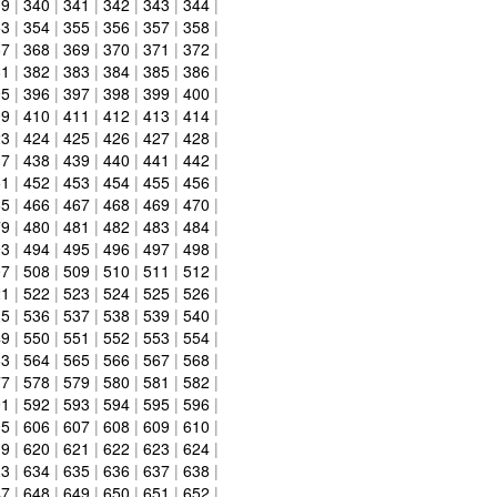
39
|
340
|
341
|
342
|
343
|
344
|
53
|
354
|
355
|
356
|
357
|
358
|
67
|
368
|
369
|
370
|
371
|
372
|
81
|
382
|
383
|
384
|
385
|
386
|
95
|
396
|
397
|
398
|
399
|
400
|
09
|
410
|
411
|
412
|
413
|
414
|
23
|
424
|
425
|
426
|
427
|
428
|
37
|
438
|
439
|
440
|
441
|
442
|
51
|
452
|
453
|
454
|
455
|
456
|
65
|
466
|
467
|
468
|
469
|
470
|
79
|
480
|
481
|
482
|
483
|
484
|
93
|
494
|
495
|
496
|
497
|
498
|
07
|
508
|
509
|
510
|
511
|
512
|
21
|
522
|
523
|
524
|
525
|
526
|
35
|
536
|
537
|
538
|
539
|
540
|
49
|
550
|
551
|
552
|
553
|
554
|
63
|
564
|
565
|
566
|
567
|
568
|
77
|
578
|
579
|
580
|
581
|
582
|
91
|
592
|
593
|
594
|
595
|
596
|
05
|
606
|
607
|
608
|
609
|
610
|
19
|
620
|
621
|
622
|
623
|
624
|
33
|
634
|
635
|
636
|
637
|
638
|
47
|
648
|
649
|
650
|
651
|
652
|