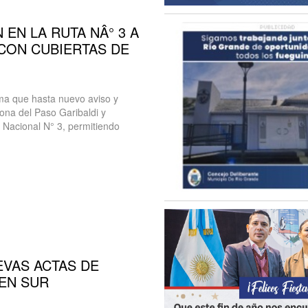
 EN LA RUTA NÂ° 3 A
CON CUBIERTAS DE
rma que hasta nuevo aviso y
zona del Paso Garibaldi y
a Nacional N° 3, permitiendo
EVAS ACTAS DE
GEN SUR