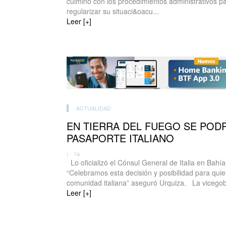
culminó con los procedimientos administrativos pa
regularizar su situaci&oacu...
Leer [+]
ACTUALIDAD
EN TIERRA DEL FUEGO SE PODR
PASAPORTE ITALIANO
| -
Lo oficializó el Cónsul General de Italia en Bahí
“Celebramos esta decisión y posibilidad para quien
comunidad italiana” aseguró Urquiza. La vicego
Leer [+]