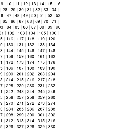
|
9
|
10
|
11
|
12
|
13
|
14
|
15
|
16
|
28
|
29
|
30
|
31
|
32
|
33
|
34
|
46
|
47
|
48
|
49
|
50
|
51
|
52
|
53
|
65
|
66
|
67
|
68
|
69
|
70
|
71
|
83
|
84
|
85
|
86
|
87
|
88
|
89
|
90
01
|
102
|
103
|
104
|
105
|
106
|
15
|
116
|
117
|
118
|
119
|
120
|
29
|
130
|
131
|
132
|
133
|
134
|
43
|
144
|
145
|
146
|
147
|
148
|
57
|
158
|
159
|
160
|
161
|
162
|
71
|
172
|
173
|
174
|
175
|
176
|
85
|
186
|
187
|
188
|
189
|
190
|
99
|
200
|
201
|
202
|
203
|
204
|
13
|
214
|
215
|
216
|
217
|
218
|
27
|
228
|
229
|
230
|
231
|
232
|
41
|
242
|
243
|
244
|
245
|
246
|
55
|
256
|
257
|
258
|
259
|
260
|
69
|
270
|
271
|
272
|
273
|
274
|
83
|
284
|
285
|
286
|
287
|
288
|
97
|
298
|
299
|
300
|
301
|
302
|
11
|
312
|
313
|
314
|
315
|
316
|
25
|
326
|
327
|
328
|
329
|
330
|