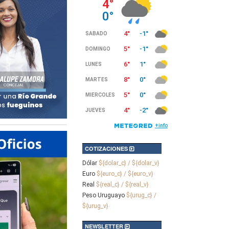
COTIZACIONES
Dólar
${dolar_c} / ${dolar_v}
Euro
${euro_c} / ${euro_v}
Real
${real_c} / ${real_v}
Peso Uruguayo
${urug_c} /
${urug_v}
NEWSLETTER