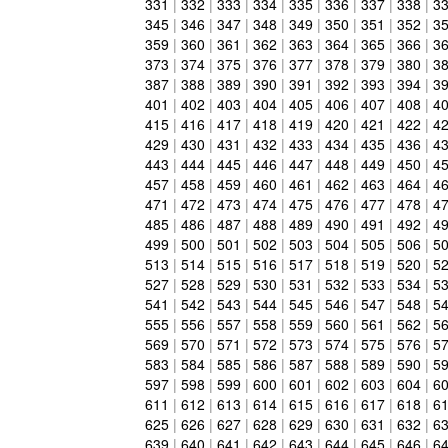
331
|
332
|
333
|
334
|
335
|
336
|
337
|
338
|
3
345
|
346
|
347
|
348
|
349
|
350
|
351
|
352
|
3
359
|
360
|
361
|
362
|
363
|
364
|
365
|
366
|
3
373
|
374
|
375
|
376
|
377
|
378
|
379
|
380
|
3
387
|
388
|
389
|
390
|
391
|
392
|
393
|
394
|
3
401
|
402
|
403
|
404
|
405
|
406
|
407
|
408
|
4
415
|
416
|
417
|
418
|
419
|
420
|
421
|
422
|
4
429
|
430
|
431
|
432
|
433
|
434
|
435
|
436
|
4
443
|
444
|
445
|
446
|
447
|
448
|
449
|
450
|
4
457
|
458
|
459
|
460
|
461
|
462
|
463
|
464
|
4
471
|
472
|
473
|
474
|
475
|
476
|
477
|
478
|
4
485
|
486
|
487
|
488
|
489
|
490
|
491
|
492
|
4
499
|
500
|
501
|
502
|
503
|
504
|
505
|
506
|
5
513
|
514
|
515
|
516
|
517
|
518
|
519
|
520
|
5
527
|
528
|
529
|
530
|
531
|
532
|
533
|
534
|
5
541
|
542
|
543
|
544
|
545
|
546
|
547
|
548
|
5
555
|
556
|
557
|
558
|
559
|
560
|
561
|
562
|
5
569
|
570
|
571
|
572
|
573
|
574
|
575
|
576
|
5
583
|
584
|
585
|
586
|
587
|
588
|
589
|
590
|
5
597
|
598
|
599
|
600
|
601
|
602
|
603
|
604
|
6
611
|
612
|
613
|
614
|
615
|
616
|
617
|
618
|
6
625
|
626
|
627
|
628
|
629
|
630
|
631
|
632
|
6
639
|
640
|
641
|
642
|
643
|
644
|
645
|
646
|
6