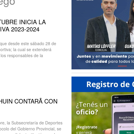
uego
UBRE INICIA LA
VA 2023-2024
 que desde este sábado 28 de
ortiva; la cual se extenderá
 los responsables de la
HUIN CONTARÃ CON
bre, la Subsecretaría de Deportes
colo del Gobierno Provincial, se