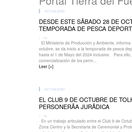
Portal Tierra del F
ACTUALIDAD
DESDE ESTE SÃBADO 28 DE OCT
TEMPORADA DE PESCA DEPORTI
| -
El Ministerio de Producción y Ambiente, informa
octubre, se da inicio a la temporada de pesca dep
hasta el 1 de Mayo del 2024 inclusive. Para ello,
comercialización de los perm...
Leer [+]
ACTUALIDAD
EL CLUB 9 DE OCTUBRE DE TOL
PERSONERÃA JURÃDICA
| -
En un trabajo articulado entre el Club 9 de Octu
Zona Centro y la Secretaria de Ceremonial y Proto