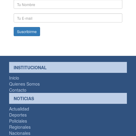
Nombre
y
Apellido
E-
mail
INSTITUCIONAL
Inicio
Quienes Somos
Contacto
NOTICIAS
Actualidad
Deportes
Policiales
Regionales
Nacionales