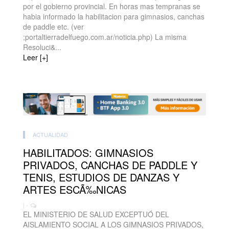
por el gobierno provincial. En horas mas tempranas se
habia informado la habilitacion para gimnasios, canchas
de paddle etc. (ver
;portaltierradelfuego.com.ar/noticia.php) La misma
Resoluci&...
Leer [+]
ACTUALIDAD
HABILITADOS: GIMNASIOS
PRIVADOS, CANCHAS DE PADDLE Y
TENIS, ESTUDIOS DE DANZAS Y
ARTES ESCÃ‰NICAS
| -
EL MINISTERIO DE SALUD EXCEPTUÓ DEL
AISLAMIENTO SOCIAL A LOS GIMNASIOS PRIVADOS,