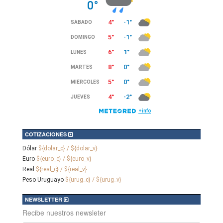
COTIZACIONES
Dólar
${dolar_c} / ${dolar_v}
Euro
${euro_c} / ${euro_v}
Real
${real_c} / ${real_v}
Peso Uruguayo
${urug_c} / ${urug_v}
NEWSLETTER
Recibe nuestros newsleter