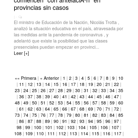
provincias sin casos
| -
El ministro de Educación de la Nación, Nicolás Trotta ,
analizó la situación educativa en el país, atravesada por
las medidas ante la pandemia de coronavirus , y
adelantó que existe la posibilidad que las clases
presenciales puedan empezar en provinci...
Leer [+]
«« Primera
|
« Anterior
|
1
|
2
|
3
|
4
|
5
|
6
|
7
|
8
|
9
|
10
|
11
|
12
|
13
|
14
|
15
|
16
|
17
|
18
|
19
|
20
|
21
|
22
|
23
|
24
|
25
|
26
|
27
|
28
|
29
|
30
|
31
|
32
|
33
|
34
|
35
|
36
|
37
|
38
|
39
|
40
|
41
|
42
|
43
|
44
|
45
|
46
|
47
|
48
|
49
|
50
|
51
|
52
|
53
|
54
|
55
|
56
|
57
|
58
|
59
|
60
|
61
|
62
|
63
|
64
|
65
|
66
|
67
|
68
|
69
|
70
|
71
|
72
|
73
|
74
|
75
|
76
|
77
|
78
|
79
|
80
|
81
|
82
|
83
|
84
|
85
|
86
|
87
|
88
|
89
|
90
|
91
|
92
|
93
|
94
|
95
|
96
|
97
|
98
|
99
|
100
|
101
|
102
|
103
|
104
|
105
|
106
|
107
|
108
|
109
|
110
|
111
|
112
|
113
|
114
|
115
|
116
|
117
|