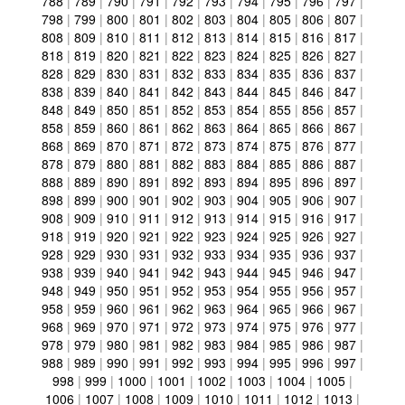
788
|
789
|
790
|
791
|
792
|
793
|
794
|
795
|
796
|
797
|
798
|
799
|
800
|
801
|
802
|
803
|
804
|
805
|
806
|
807
|
808
|
809
|
810
|
811
|
812
|
813
|
814
|
815
|
816
|
817
|
818
|
819
|
820
|
821
|
822
|
823
|
824
|
825
|
826
|
827
|
828
|
829
|
830
|
831
|
832
|
833
|
834
|
835
|
836
|
837
|
838
|
839
|
840
|
841
|
842
|
843
|
844
|
845
|
846
|
847
|
848
|
849
|
850
|
851
|
852
|
853
|
854
|
855
|
856
|
857
|
858
|
859
|
860
|
861
|
862
|
863
|
864
|
865
|
866
|
867
|
868
|
869
|
870
|
871
|
872
|
873
|
874
|
875
|
876
|
877
|
878
|
879
|
880
|
881
|
882
|
883
|
884
|
885
|
886
|
887
|
888
|
889
|
890
|
891
|
892
|
893
|
894
|
895
|
896
|
897
|
898
|
899
|
900
|
901
|
902
|
903
|
904
|
905
|
906
|
907
|
908
|
909
|
910
|
911
|
912
|
913
|
914
|
915
|
916
|
917
|
918
|
919
|
920
|
921
|
922
|
923
|
924
|
925
|
926
|
927
|
928
|
929
|
930
|
931
|
932
|
933
|
934
|
935
|
936
|
937
|
938
|
939
|
940
|
941
|
942
|
943
|
944
|
945
|
946
|
947
|
948
|
949
|
950
|
951
|
952
|
953
|
954
|
955
|
956
|
957
|
958
|
959
|
960
|
961
|
962
|
963
|
964
|
965
|
966
|
967
|
968
|
969
|
970
|
971
|
972
|
973
|
974
|
975
|
976
|
977
|
978
|
979
|
980
|
981
|
982
|
983
|
984
|
985
|
986
|
987
|
988
|
989
|
990
|
991
|
992
|
993
|
994
|
995
|
996
|
997
|
998
|
999
|
1000
|
1001
|
1002
|
1003
|
1004
|
1005
|
1006
|
1007
|
1008
|
1009
|
1010
|
1011
|
1012
|
1013
|