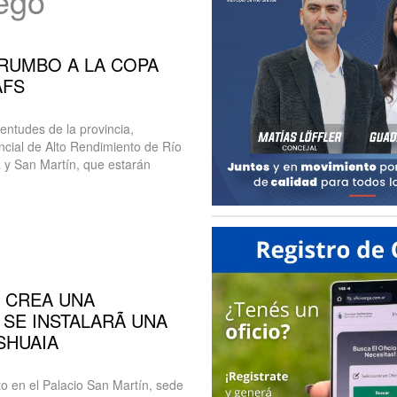
uego
RUMBO A LA COPA
AFS
ntudes de la provincia,
incial de Alto Rendimiento de Río
 y San Martín, que estarán
E CREA UNA
 SE INSTALARÃ UNA
SHUAIA
o en el Palacio San Martín, sede