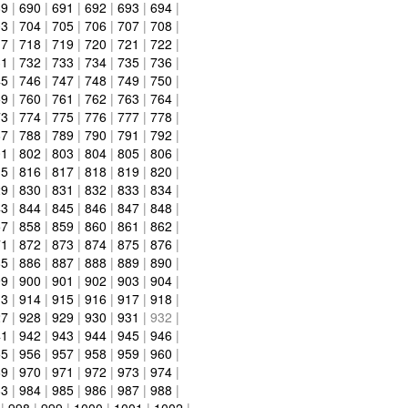
89
|
690
|
691
|
692
|
693
|
694
|
03
|
704
|
705
|
706
|
707
|
708
|
17
|
718
|
719
|
720
|
721
|
722
|
31
|
732
|
733
|
734
|
735
|
736
|
45
|
746
|
747
|
748
|
749
|
750
|
59
|
760
|
761
|
762
|
763
|
764
|
73
|
774
|
775
|
776
|
777
|
778
|
87
|
788
|
789
|
790
|
791
|
792
|
01
|
802
|
803
|
804
|
805
|
806
|
15
|
816
|
817
|
818
|
819
|
820
|
29
|
830
|
831
|
832
|
833
|
834
|
43
|
844
|
845
|
846
|
847
|
848
|
57
|
858
|
859
|
860
|
861
|
862
|
71
|
872
|
873
|
874
|
875
|
876
|
85
|
886
|
887
|
888
|
889
|
890
|
99
|
900
|
901
|
902
|
903
|
904
|
13
|
914
|
915
|
916
|
917
|
918
|
27
|
928
|
929
|
930
|
931
|
932
|
41
|
942
|
943
|
944
|
945
|
946
|
55
|
956
|
957
|
958
|
959
|
960
|
69
|
970
|
971
|
972
|
973
|
974
|
83
|
984
|
985
|
986
|
987
|
988
|
|
998
|
999
|
1000
|
1001
|
1002
|