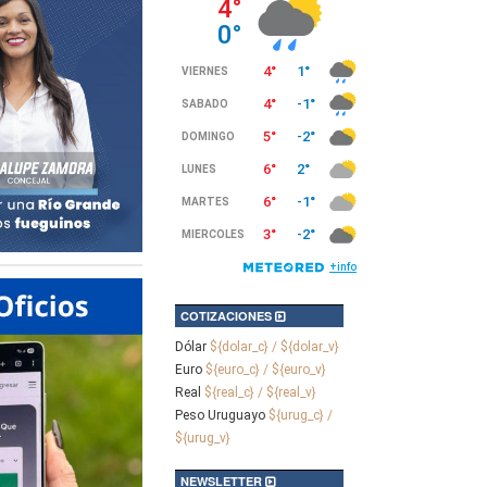
COTIZACIONES
Dólar
${dolar_c} / ${dolar_v}
Euro
${euro_c} / ${euro_v}
Real
${real_c} / ${real_v}
Peso Uruguayo
${urug_c} /
${urug_v}
NEWSLETTER