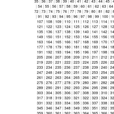
35
|
36
|
37
|
38
|
39
|
40
|
41
|
42
|
43
|
44
|
45
|
|
54
|
55
|
56
|
57
|
58
|
59
|
60
|
61
|
62
|
63
|
64
72
|
73
|
74
|
75
|
76
|
77
|
78
|
79
|
80
|
81
|
82
|
|
91
|
92
|
93
|
94
|
95
|
96
|
97
|
98
|
99
|
100
|
1
107
|
108
|
109
|
110
|
111
|
112
|
113
|
114
|
1
121
|
122
|
123
|
124
|
125
|
126
|
127
|
128
|
1
135
|
136
|
137
|
138
|
139
|
140
|
141
|
142
|
1
149
|
150
|
151
|
152
|
153
|
154
|
155
|
156
|
1
163
|
164
|
165
|
166
|
167
|
168
|
169
|
170
|
1
177
|
178
|
179
|
180
|
181
|
182
|
183
|
184
|
1
191
|
192
|
193
|
194
|
195
|
196
|
197
|
198
|
1
205
|
206
|
207
|
208
|
209
|
210
|
211
|
212
|
2
219
|
220
|
221
|
222
|
223
|
224
|
225
|
226
|
2
233
|
234
|
235
|
236
|
237
|
238
|
239
|
240
|
2
247
|
248
|
249
|
250
|
251
|
252
|
253
|
254
|
2
261
|
262
|
263
|
264
|
265
|
266
|
267
|
268
|
2
275
|
276
|
277
|
278
|
279
|
280
|
281
|
282
|
2
289
|
290
|
291
|
292
|
293
|
294
|
295
|
296
|
2
303
|
304
|
305
|
306
|
307
|
308
|
309
|
310
|
3
317
|
318
|
319
|
320
|
321
|
322
|
323
|
324
|
3
331
|
332
|
333
|
334
|
335
|
336
|
337
|
338
|
3
345
|
346
|
347
|
348
|
349
|
350
|
351
|
352
|
3
359
|
360
|
361
|
362
|
363
|
364
|
365
|
366
|
3