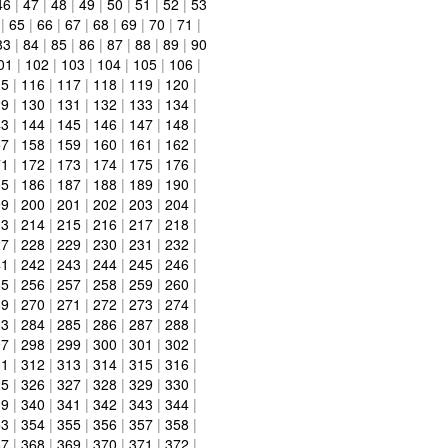
46
|
47
|
48
|
49
|
50
|
51
|
52
|
53
|
65
|
66
|
67
|
68
|
69
|
70
|
71
|
83
|
84
|
85
|
86
|
87
|
88
|
89
|
90
01
|
102
|
103
|
104
|
105
|
106
|
15
|
116
|
117
|
118
|
119
|
120
|
29
|
130
|
131
|
132
|
133
|
134
|
43
|
144
|
145
|
146
|
147
|
148
|
57
|
158
|
159
|
160
|
161
|
162
|
71
|
172
|
173
|
174
|
175
|
176
|
85
|
186
|
187
|
188
|
189
|
190
|
99
|
200
|
201
|
202
|
203
|
204
|
13
|
214
|
215
|
216
|
217
|
218
|
27
|
228
|
229
|
230
|
231
|
232
|
41
|
242
|
243
|
244
|
245
|
246
|
55
|
256
|
257
|
258
|
259
|
260
|
69
|
270
|
271
|
272
|
273
|
274
|
83
|
284
|
285
|
286
|
287
|
288
|
97
|
298
|
299
|
300
|
301
|
302
|
11
|
312
|
313
|
314
|
315
|
316
|
25
|
326
|
327
|
328
|
329
|
330
|
39
|
340
|
341
|
342
|
343
|
344
|
53
|
354
|
355
|
356
|
357
|
358
|
67
|
368
|
369
|
370
|
371
|
372
|