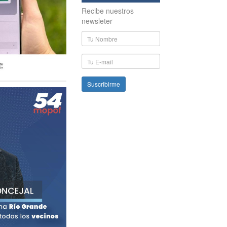
Recibe nuestros
newsleter
Nombre
y
Apellido
E-
mail