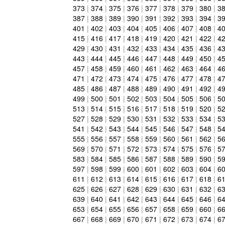
373
|
374
|
375
|
376
|
377
|
378
|
379
|
380
|
3
387
|
388
|
389
|
390
|
391
|
392
|
393
|
394
|
3
401
|
402
|
403
|
404
|
405
|
406
|
407
|
408
|
4
415
|
416
|
417
|
418
|
419
|
420
|
421
|
422
|
4
429
|
430
|
431
|
432
|
433
|
434
|
435
|
436
|
4
443
|
444
|
445
|
446
|
447
|
448
|
449
|
450
|
4
457
|
458
|
459
|
460
|
461
|
462
|
463
|
464
|
4
471
|
472
|
473
|
474
|
475
|
476
|
477
|
478
|
4
485
|
486
|
487
|
488
|
489
|
490
|
491
|
492
|
4
499
|
500
|
501
|
502
|
503
|
504
|
505
|
506
|
5
513
|
514
|
515
|
516
|
517
|
518
|
519
|
520
|
5
527
|
528
|
529
|
530
|
531
|
532
|
533
|
534
|
5
541
|
542
|
543
|
544
|
545
|
546
|
547
|
548
|
5
555
|
556
|
557
|
558
|
559
|
560
|
561
|
562
|
5
569
|
570
|
571
|
572
|
573
|
574
|
575
|
576
|
5
583
|
584
|
585
|
586
|
587
|
588
|
589
|
590
|
5
597
|
598
|
599
|
600
|
601
|
602
|
603
|
604
|
6
611
|
612
|
613
|
614
|
615
|
616
|
617
|
618
|
6
625
|
626
|
627
|
628
|
629
|
630
|
631
|
632
|
6
639
|
640
|
641
|
642
|
643
|
644
|
645
|
646
|
6
653
|
654
|
655
|
656
|
657
|
658
|
659
|
660
|
6
667
|
668
|
669
|
670
|
671
|
672
|
673
|
674
|
6