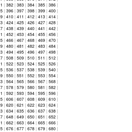
81
|
382
|
383
|
384
|
385
|
386
|
95
|
396
|
397
|
398
|
399
|
400
|
09
|
410
|
411
|
412
|
413
|
414
|
23
|
424
|
425
|
426
|
427
|
428
|
37
|
438
|
439
|
440
|
441
|
442
|
51
|
452
|
453
|
454
|
455
|
456
|
65
|
466
|
467
|
468
|
469
|
470
|
79
|
480
|
481
|
482
|
483
|
484
|
93
|
494
|
495
|
496
|
497
|
498
|
07
|
508
|
509
|
510
|
511
|
512
|
21
|
522
|
523
|
524
|
525
|
526
|
35
|
536
|
537
|
538
|
539
|
540
|
49
|
550
|
551
|
552
|
553
|
554
|
63
|
564
|
565
|
566
|
567
|
568
|
77
|
578
|
579
|
580
|
581
|
582
|
91
|
592
|
593
|
594
|
595
|
596
|
05
|
606
|
607
|
608
|
609
|
610
|
19
|
620
|
621
|
622
|
623
|
624
|
33
|
634
|
635
|
636
|
637
|
638
|
47
|
648
|
649
|
650
|
651
|
652
|
61
|
662
|
663
|
664
|
665
|
666
|
75
|
676
|
677
|
678
|
679
|
680
|