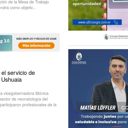
ación de la Mesa de Trabajo
ndrá como objetiv...
el servicio de
l Ushuaia
 la vicegobernadora Mónica
l sector de neonatología del
articiparon profesionales de la