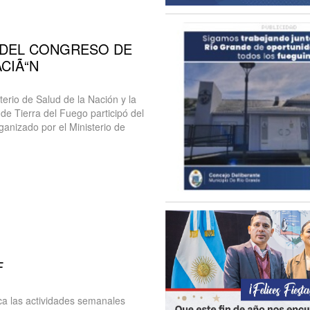
“ DEL CONGRESO DE
CIÃ“N
terio de Salud de la Nación y la
e Tierra del Fuego participó del
ganizado por el Ministerio de
F
rca las actividades semanales