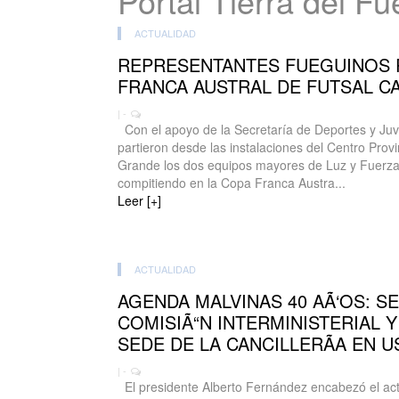
Portal Tierra del F
ACTUALIDAD
REPRESENTANTES FUEGUINOS 
FRANCA AUSTRAL DE FUTSAL C
| -
Con el apoyo de la Secretaría de Deportes y Juve
partieron desde las instalaciones del Centro Prov
Grande los dos equipos mayores de Luz y Fuerza
compitiendo en la Copa Franca Austra...
Leer [+]
ACTUALIDAD
AGENDA MALVINAS 40 AÃ‘OS: S
COMISIÃ“N INTERMINISTERIAL Y
SEDE DE LA CANCILLERÃA EN U
| -
El presidente Alberto Fernández encabezó el act