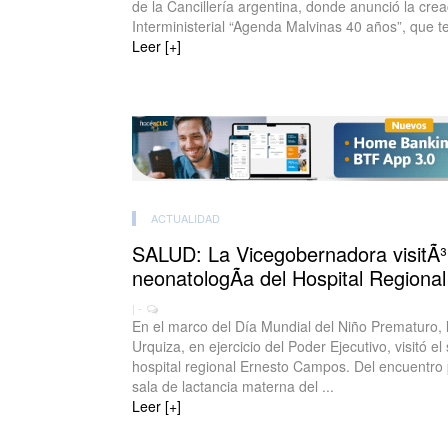
de la Cancillería argentina, donde anunció la cre
Interministerial “Agenda Malvinas 40 años”, que te
Leer [+]
ACTUALIDAD
SALUD: La Vicegobernadora visitÃ³ 
neonatologÃ­a del Hospital Regiona
| -
En el marco del Día Mundial del Niño Prematuro,
Urquiza, en ejercicio del Poder Ejecutivo, visitó e
hospital regional Ernesto Campos. Del encuentro p
sala de lactancia materna del ...
Leer [+]