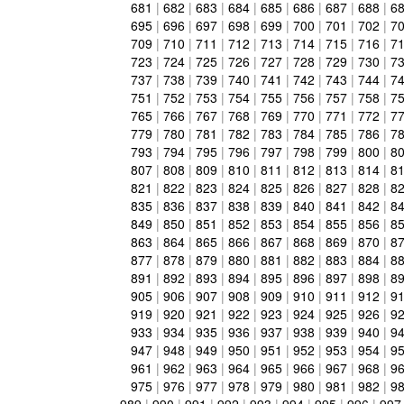
681
|
682
|
683
|
684
|
685
|
686
|
687
|
688
|
6
695
|
696
|
697
|
698
|
699
|
700
|
701
|
702
|
7
709
|
710
|
711
|
712
|
713
|
714
|
715
|
716
|
7
723
|
724
|
725
|
726
|
727
|
728
|
729
|
730
|
7
737
|
738
|
739
|
740
|
741
|
742
|
743
|
744
|
7
751
|
752
|
753
|
754
|
755
|
756
|
757
|
758
|
7
765
|
766
|
767
|
768
|
769
|
770
|
771
|
772
|
7
779
|
780
|
781
|
782
|
783
|
784
|
785
|
786
|
7
793
|
794
|
795
|
796
|
797
|
798
|
799
|
800
|
8
807
|
808
|
809
|
810
|
811
|
812
|
813
|
814
|
8
821
|
822
|
823
|
824
|
825
|
826
|
827
|
828
|
8
835
|
836
|
837
|
838
|
839
|
840
|
841
|
842
|
8
849
|
850
|
851
|
852
|
853
|
854
|
855
|
856
|
8
863
|
864
|
865
|
866
|
867
|
868
|
869
|
870
|
8
877
|
878
|
879
|
880
|
881
|
882
|
883
|
884
|
8
891
|
892
|
893
|
894
|
895
|
896
|
897
|
898
|
8
905
|
906
|
907
|
908
|
909
|
910
|
911
|
912
|
9
919
|
920
|
921
|
922
|
923
|
924
|
925
|
926
|
9
933
|
934
|
935
|
936
|
937
|
938
|
939
|
940
|
9
947
|
948
|
949
|
950
|
951
|
952
|
953
|
954
|
9
961
|
962
|
963
|
964
|
965
|
966
|
967
|
968
|
9
975
|
976
|
977
|
978
|
979
|
980
|
981
|
982
|
9
989
|
990
|
991
|
992
|
993
|
994
|
995
|
996
|
997