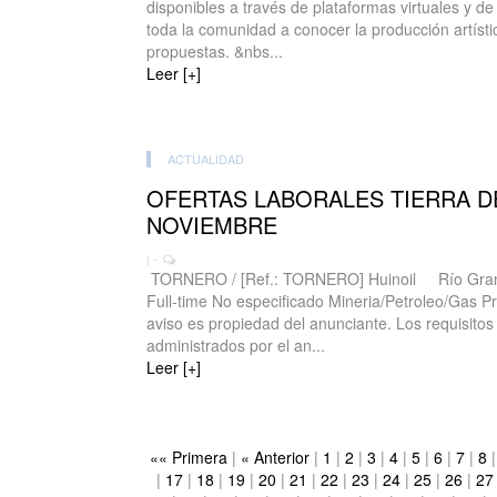
disponibles a través de plataformas virtuales y de
toda la comunidad a conocer la producción artístic
propuestas. &nbs...
Leer [+]
ACTUALIDAD
OFERTAS LABORALES TIERRA D
NOVIEMBRE
| -
TORNERO / [Ref.: TORNERO] Huinoil Río Grande
Full-time No especificado Mineria/Petroleo/Gas Pr
aviso es propiedad del anunciante. Los requisitos 
administrados por el an...
Leer [+]
«« Primera
|
« Anterior
|
1
|
2
|
3
|
4
|
5
|
6
|
7
|
8
|
17
|
18
|
19
|
20
|
21
|
22
|
23
|
24
|
25
|
26
|
27