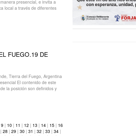
 manera presencial, e invita a
a local a través de diferentes
EL FUEGO.19 DE
, Tierra del Fuego, Argentina
esencial El contenido de este
de la posición son definidos y
|
9
|
10
|
11
|
12
|
13
|
14
|
15
|
16
|
28
|
29
|
30
|
31
|
32
|
33
|
34
|