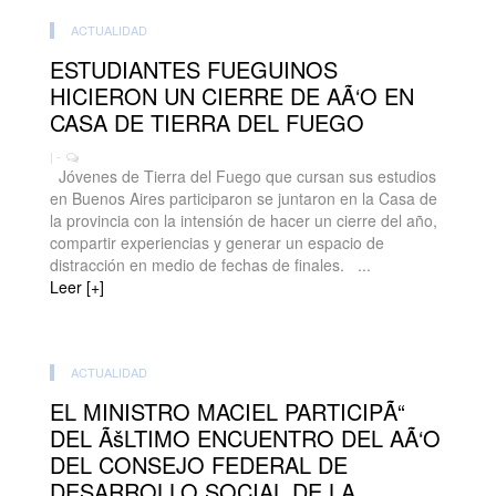
ACTUALIDAD
ESTUDIANTES FUEGUINOS
HICIERON UN CIERRE DE AÃ‘O EN
CASA DE TIERRA DEL FUEGO
| -
Jóvenes de Tierra del Fuego que cursan sus estudios
en Buenos Aires participaron se juntaron en la Casa de
la provincia con la intensión de hacer un cierre del año,
compartir experiencias y generar un espacio de
distracción en medio de fechas de finales. ...
Leer [+]
ACTUALIDAD
EL MINISTRO MACIEL PARTICIPÃ“
DEL ÃšLTIMO ENCUENTRO DEL AÃ‘O
DEL CONSEJO FEDERAL DE
DESARROLLO SOCIAL DE LA