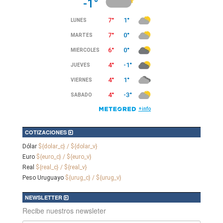
COTIZACIONES
Dólar
${dolar_c} / ${dolar_v}
Euro
${euro_c} / ${euro_v}
Real
${real_c} / ${real_v}
Peso Uruguayo
${urug_c} / ${urug_v}
NEWSLETTER
Recibe nuestros newsleter