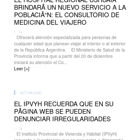
BRINDARÃ UN NUEVO SERVICIO A LA
POBLACIÃ“N: EL CONSULTORIO DE
MEDICINA DEL VIAJERO
| -
Ofrecerá atención especializada para personas de
cualquier edad que planean viajar al interior o al exterior
de la República Argentina. El Ministerio de Salud de la
Provincia informa que a partir del 20 de diciembre
iniciará su atención el Co...
Leer [+]
ACTUALIDAD
EL IPVYH RECUERDA QUE EN SU
PÃGINA WEB SE PUEDEN
DENUNCIAR IRREGULARIDADES
| -
El Instituto Provincial de Vivienda y Hábitat (IPVyH)