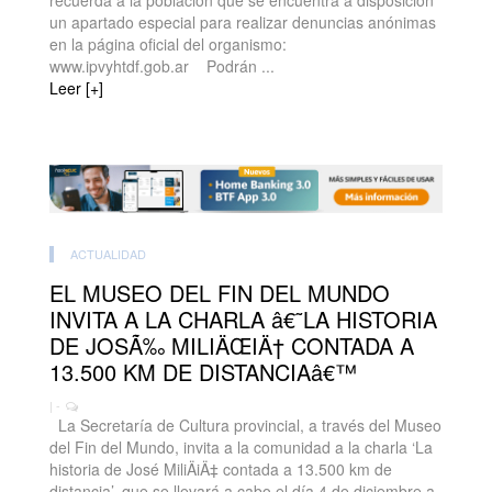
recuerda a la población que se encuentra a disposición
un apartado especial para realizar denuncias anónimas
en la página oficial del organismo:
www.ipvyhtdf.gob.ar Podrán ...
Leer [+]
ACTUALIDAD
EL MUSEO DEL FIN DEL MUNDO
INVITA A LA CHARLA â€˜LA HISTORIA
DE JOSÃ‰ MILIÄŒIÄ† CONTADA A
13.500 KM DE DISTANCIAâ€™
| -
La Secretaría de Cultura provincial, a través del Museo
del Fin del Mundo, invita a la comunidad a la charla ‘La
historia de José MiliÄiÄ‡ contada a 13.500 km de
distancia’, que se llevará a cabo el día 4 de diciembre a