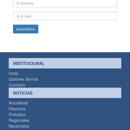
Nombre
y
Apellido
E-
mail
INSTITUCIONAL
Inicio
Quienes Somos
Contacto
NOTICIAS
Actualidad
Deportes
Policiales
Regionales
Nacionales