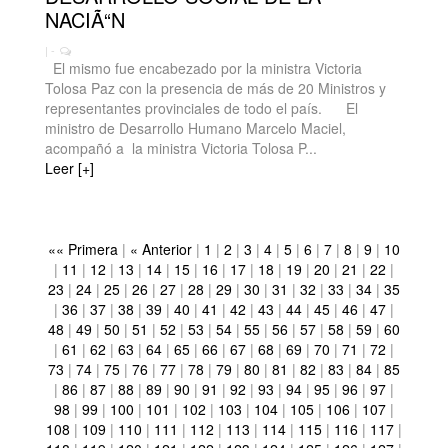
NACIÃ“N
| -
El mismo fue encabezado por la ministra Victoria
Tolosa Paz con la presencia de más de 20 Ministros y
representantes provinciales de todo el país. El
ministro de Desarrollo Humano Marcelo Maciel,
acompañó a la ministra Victoria Tolosa P...
Leer [+]
«« Primera
|
« Anterior
|
1
|
2
|
3
|
4
|
5
|
6
|
7
|
8
|
9
|
10
|
11
|
12
|
13
|
14
|
15
|
16
|
17
|
18
|
19
|
20
|
21
|
22
|
23
|
24
|
25
|
26
|
27
|
28
|
29
|
30
|
31
|
32
|
33
|
34
|
35
|
36
|
37
|
38
|
39
|
40
|
41
|
42
|
43
|
44
|
45
|
46
|
47
|
48
|
49
|
50
|
51
|
52
|
53
|
54
|
55
|
56
|
57
|
58
|
59
|
60
|
61
|
62
|
63
|
64
|
65
|
66
|
67
|
68
|
69
|
70
|
71
|
72
|
73
|
74
|
75
|
76
|
77
|
78
|
79
|
80
|
81
|
82
|
83
|
84
|
85
|
86
|
87
|
88
|
89
|
90
|
91
|
92
|
93
|
94
|
95
|
96
|
97
|
98
|
99
|
100
|
101
|
102
|
103
|
104
|
105
|
106
|
107
|
108
|
109
|
110
|
111
|
112
|
113
|
114
|
115
|
116
|
117
|