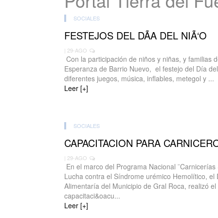
Portal Tierra del F
SOCIALES
FESTEJOS DEL DÃA DEL NIÃ‘O
| 29-AGO
Con la participación de niños y niñas, y familias d
Esperanza de Barrio Nuevo, el festejo del Día del
diferentes juegos, música, inflables, metegol y ...
Leer [+]
SOCIALES
CAPACITACION PARA CARNICER
| 29-AGO
En el marco del Programa Nacional ¨Carnicerías 
Lucha contra el Síndrome urémico Hemolítico, e
Alimentaría del Municipio de Gral Roca, realizó e
capacitaci&oacu...
Leer [+]