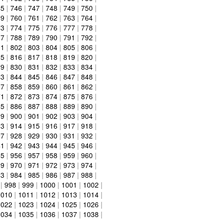
45
|
746
|
747
|
748
|
749
|
750
|
59
|
760
|
761
|
762
|
763
|
764
|
73
|
774
|
775
|
776
|
777
|
778
|
87
|
788
|
789
|
790
|
791
|
792
|
01
|
802
|
803
|
804
|
805
|
806
|
15
|
816
|
817
|
818
|
819
|
820
|
29
|
830
|
831
|
832
|
833
|
834
|
43
|
844
|
845
|
846
|
847
|
848
|
57
|
858
|
859
|
860
|
861
|
862
|
71
|
872
|
873
|
874
|
875
|
876
|
85
|
886
|
887
|
888
|
889
|
890
|
99
|
900
|
901
|
902
|
903
|
904
|
13
|
914
|
915
|
916
|
917
|
918
|
27
|
928
|
929
|
930
|
931
|
932
|
41
|
942
|
943
|
944
|
945
|
946
|
55
|
956
|
957
|
958
|
959
|
960
|
69
|
970
|
971
|
972
|
973
|
974
|
83
|
984
|
985
|
986
|
987
|
988
|
|
998
|
999
|
1000
|
1001
|
1002
|
1010
|
1011
|
1012
|
1013
|
1014
|
1022
|
1023
|
1024
|
1025
|
1026
|
1034
|
1035
|
1036
|
1037
|
1038
|