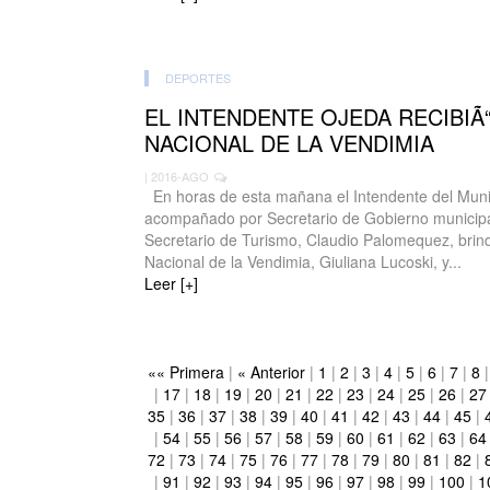
DEPORTES
EL INTENDENTE OJEDA RECIBIÃ“
NACIONAL DE LA VENDIMIA
| 2016-AGO
En horas de esta mañana el Intendente del Munic
acompañado por Secretario de Gobierno municipal
Secretario de Turismo, Claudio Palomequez, brind
Nacional de la Vendimia, Giuliana Lucoski, y...
Leer [+]
«« Primera
|
« Anterior
|
1
|
2
|
3
|
4
|
5
|
6
|
7
|
8
|
17
|
18
|
19
|
20
|
21
|
22
|
23
|
24
|
25
|
26
|
27
35
|
36
|
37
|
38
|
39
|
40
|
41
|
42
|
43
|
44
|
45
|
|
54
|
55
|
56
|
57
|
58
|
59
|
60
|
61
|
62
|
63
|
64
72
|
73
|
74
|
75
|
76
|
77
|
78
|
79
|
80
|
81
|
82
|
|
91
|
92
|
93
|
94
|
95
|
96
|
97
|
98
|
99
|
100
|
1