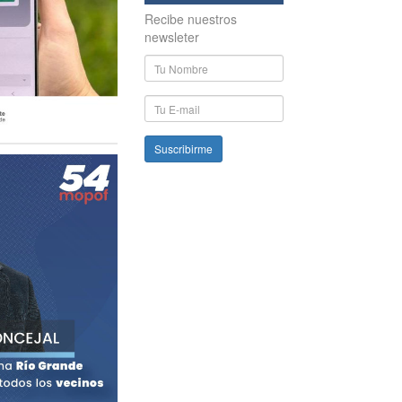
Recibe nuestros
newsleter
Nombre
y
Apellido
E-
mail