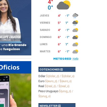
COTIZACIONES
Dólar
${dolar_c} / ${dolar_v}
Euro
${euro_c} / ${euro_v}
Real
${real_c} / ${real_v}
Peso Uruguayo
${urug_c} /
${urug_v}
NEWSLETTER