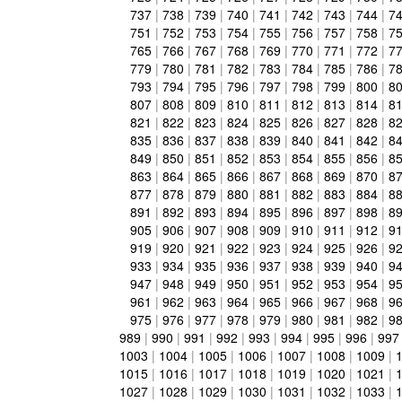
737
|
738
|
739
|
740
|
741
|
742
|
743
|
744
|
7
751
|
752
|
753
|
754
|
755
|
756
|
757
|
758
|
7
765
|
766
|
767
|
768
|
769
|
770
|
771
|
772
|
7
779
|
780
|
781
|
782
|
783
|
784
|
785
|
786
|
7
793
|
794
|
795
|
796
|
797
|
798
|
799
|
800
|
8
807
|
808
|
809
|
810
|
811
|
812
|
813
|
814
|
8
821
|
822
|
823
|
824
|
825
|
826
|
827
|
828
|
8
835
|
836
|
837
|
838
|
839
|
840
|
841
|
842
|
8
849
|
850
|
851
|
852
|
853
|
854
|
855
|
856
|
8
863
|
864
|
865
|
866
|
867
|
868
|
869
|
870
|
8
877
|
878
|
879
|
880
|
881
|
882
|
883
|
884
|
8
891
|
892
|
893
|
894
|
895
|
896
|
897
|
898
|
8
905
|
906
|
907
|
908
|
909
|
910
|
911
|
912
|
9
919
|
920
|
921
|
922
|
923
|
924
|
925
|
926
|
9
933
|
934
|
935
|
936
|
937
|
938
|
939
|
940
|
9
947
|
948
|
949
|
950
|
951
|
952
|
953
|
954
|
9
961
|
962
|
963
|
964
|
965
|
966
|
967
|
968
|
9
975
|
976
|
977
|
978
|
979
|
980
|
981
|
982
|
9
989
|
990
|
991
|
992
|
993
|
994
|
995
|
996
|
997
1003
|
1004
|
1005
|
1006
|
1007
|
1008
|
1009
|
1015
|
1016
|
1017
|
1018
|
1019
|
1020
|
1021
|
1027
|
1028
|
1029
|
1030
|
1031
|
1032
|
1033
|