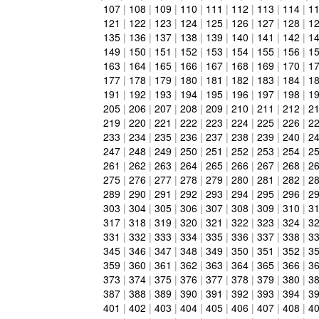
107
|
108
|
109
|
110
|
111
|
112
|
113
|
114
|
1
121
|
122
|
123
|
124
|
125
|
126
|
127
|
128
|
1
135
|
136
|
137
|
138
|
139
|
140
|
141
|
142
|
1
149
|
150
|
151
|
152
|
153
|
154
|
155
|
156
|
1
163
|
164
|
165
|
166
|
167
|
168
|
169
|
170
|
1
177
|
178
|
179
|
180
|
181
|
182
|
183
|
184
|
1
191
|
192
|
193
|
194
|
195
|
196
|
197
|
198
|
1
205
|
206
|
207
|
208
|
209
|
210
|
211
|
212
|
2
219
|
220
|
221
|
222
|
223
|
224
|
225
|
226
|
2
233
|
234
|
235
|
236
|
237
|
238
|
239
|
240
|
2
247
|
248
|
249
|
250
|
251
|
252
|
253
|
254
|
2
261
|
262
|
263
|
264
|
265
|
266
|
267
|
268
|
2
275
|
276
|
277
|
278
|
279
|
280
|
281
|
282
|
2
289
|
290
|
291
|
292
|
293
|
294
|
295
|
296
|
2
303
|
304
|
305
|
306
|
307
|
308
|
309
|
310
|
3
317
|
318
|
319
|
320
|
321
|
322
|
323
|
324
|
3
331
|
332
|
333
|
334
|
335
|
336
|
337
|
338
|
3
345
|
346
|
347
|
348
|
349
|
350
|
351
|
352
|
3
359
|
360
|
361
|
362
|
363
|
364
|
365
|
366
|
3
373
|
374
|
375
|
376
|
377
|
378
|
379
|
380
|
3
387
|
388
|
389
|
390
|
391
|
392
|
393
|
394
|
3
401
|
402
|
403
|
404
|
405
|
406
|
407
|
408
|
4