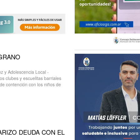
LGRANO
ñez y Adolescencia Local -
os clubes y escuelitas barriales
 de contención con los niños de
ARIZO DEUDA CON EL