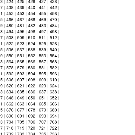
23
|
424
|
425
|
426
|
427
|
428
|
37
|
438
|
439
|
440
|
441
|
442
|
51
|
452
|
453
|
454
|
455
|
456
|
65
|
466
|
467
|
468
|
469
|
470
|
79
|
480
|
481
|
482
|
483
|
484
|
93
|
494
|
495
|
496
|
497
|
498
|
07
|
508
|
509
|
510
|
511
|
512
|
21
|
522
|
523
|
524
|
525
|
526
|
35
|
536
|
537
|
538
|
539
|
540
|
49
|
550
|
551
|
552
|
553
|
554
|
63
|
564
|
565
|
566
|
567
|
568
|
77
|
578
|
579
|
580
|
581
|
582
|
91
|
592
|
593
|
594
|
595
|
596
|
05
|
606
|
607
|
608
|
609
|
610
|
19
|
620
|
621
|
622
|
623
|
624
|
33
|
634
|
635
|
636
|
637
|
638
|
47
|
648
|
649
|
650
|
651
|
652
|
61
|
662
|
663
|
664
|
665
|
666
|
75
|
676
|
677
|
678
|
679
|
680
|
89
|
690
|
691
|
692
|
693
|
694
|
03
|
704
|
705
|
706
|
707
|
708
|
17
|
718
|
719
|
720
|
721
|
722
|
31
|
732
|
733
|
734
|
735
|
736
|