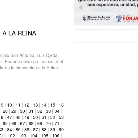
 A LA REINA
ipio San Antonio, Luis Ojeda,
, Federico Garriga Lacaze, y el
aron la bienvenida a la Reina
|
9
|
10
|
11
|
12
|
13
|
14
|
15
|
16
|
28
|
29
|
30
|
31
|
32
|
33
|
34
|
46
|
47
|
48
|
49
|
50
|
51
|
52
|
53
|
65
|
66
|
67
|
68
|
69
|
70
|
71
|
83
|
84
|
85
|
86
|
87
|
88
|
89
|
90
01
|
102
|
103
|
104
|
105
|
106
|