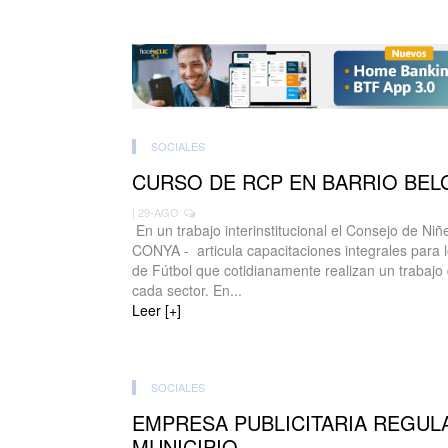
SOCIALES
CURSO DE RCP EN BARRIO BE
| 29-AGO
En un trabajo interinstitucional el Consejo de Ni
CONYA - articula capacitaciones integrales para l
de Fútbol que cotidianamente realizan un trabajo
cada sector. En...
Leer [+]
SOCIALES
EMPRESA PUBLICITARIA REGUL
MUNICIPIO