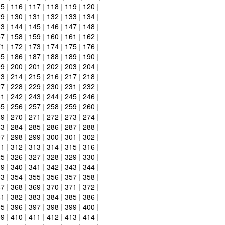
15
|
116
|
117
|
118
|
119
|
120
|
29
|
130
|
131
|
132
|
133
|
134
|
43
|
144
|
145
|
146
|
147
|
148
|
57
|
158
|
159
|
160
|
161
|
162
|
71
|
172
|
173
|
174
|
175
|
176
|
85
|
186
|
187
|
188
|
189
|
190
|
99
|
200
|
201
|
202
|
203
|
204
|
13
|
214
|
215
|
216
|
217
|
218
|
27
|
228
|
229
|
230
|
231
|
232
|
41
|
242
|
243
|
244
|
245
|
246
|
55
|
256
|
257
|
258
|
259
|
260
|
69
|
270
|
271
|
272
|
273
|
274
|
83
|
284
|
285
|
286
|
287
|
288
|
97
|
298
|
299
|
300
|
301
|
302
|
11
|
312
|
313
|
314
|
315
|
316
|
25
|
326
|
327
|
328
|
329
|
330
|
39
|
340
|
341
|
342
|
343
|
344
|
53
|
354
|
355
|
356
|
357
|
358
|
67
|
368
|
369
|
370
|
371
|
372
|
81
|
382
|
383
|
384
|
385
|
386
|
95
|
396
|
397
|
398
|
399
|
400
|
09
|
410
|
411
|
412
|
413
|
414
|