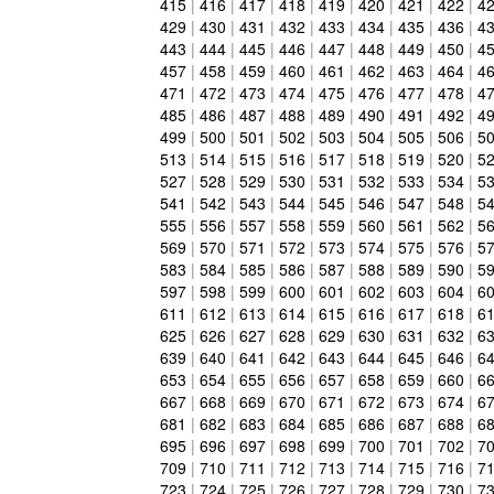
415
|
416
|
417
|
418
|
419
|
420
|
421
|
422
|
4
429
|
430
|
431
|
432
|
433
|
434
|
435
|
436
|
4
443
|
444
|
445
|
446
|
447
|
448
|
449
|
450
|
4
457
|
458
|
459
|
460
|
461
|
462
|
463
|
464
|
4
471
|
472
|
473
|
474
|
475
|
476
|
477
|
478
|
4
485
|
486
|
487
|
488
|
489
|
490
|
491
|
492
|
4
499
|
500
|
501
|
502
|
503
|
504
|
505
|
506
|
5
513
|
514
|
515
|
516
|
517
|
518
|
519
|
520
|
5
527
|
528
|
529
|
530
|
531
|
532
|
533
|
534
|
5
541
|
542
|
543
|
544
|
545
|
546
|
547
|
548
|
5
555
|
556
|
557
|
558
|
559
|
560
|
561
|
562
|
5
569
|
570
|
571
|
572
|
573
|
574
|
575
|
576
|
5
583
|
584
|
585
|
586
|
587
|
588
|
589
|
590
|
5
597
|
598
|
599
|
600
|
601
|
602
|
603
|
604
|
6
611
|
612
|
613
|
614
|
615
|
616
|
617
|
618
|
6
625
|
626
|
627
|
628
|
629
|
630
|
631
|
632
|
6
639
|
640
|
641
|
642
|
643
|
644
|
645
|
646
|
6
653
|
654
|
655
|
656
|
657
|
658
|
659
|
660
|
6
667
|
668
|
669
|
670
|
671
|
672
|
673
|
674
|
6
681
|
682
|
683
|
684
|
685
|
686
|
687
|
688
|
6
695
|
696
|
697
|
698
|
699
|
700
|
701
|
702
|
7
709
|
710
|
711
|
712
|
713
|
714
|
715
|
716
|
7
723
|
724
|
725
|
726
|
727
|
728
|
729
|
730
|
7