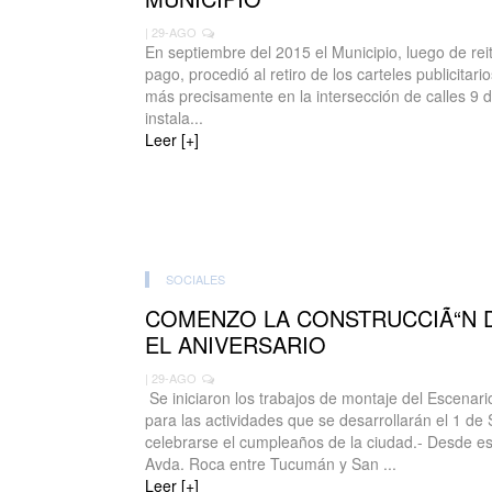
| 29-AGO
En septiembre del 2015 el Municipio, luego de rei
pago, procedió al retiro de los carteles publicitari
más precisamente en la intersección de calles 9 d
instala...
Leer [+]
SOCIALES
COMENZO LA CONSTRUCCIÃ“N 
EL ANIVERSARIO
| 29-AGO
Se iniciaron los trabajos de montaje del Escenar
para las actividades que se desarrollarán el 1 d
celebrarse el cumpleaños de la ciudad.- Desde es
Avda. Roca entre Tucumán y San ...
Leer [+]