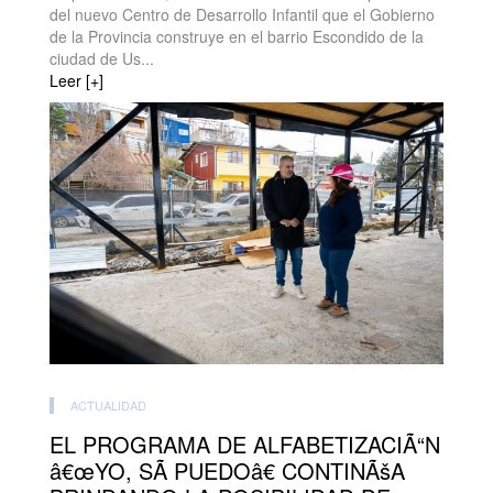
del nuevo Centro de Desarrollo Infantil que el Gobierno
de la Provincia construye en el barrio Escondido de la
ciudad de Us...
Leer [+]
ACTUALIDAD
EL PROGRAMA DE ALFABETIZACIÃ“N
â€œYO, SÃ PUEDOâ€ CONTINÃšA