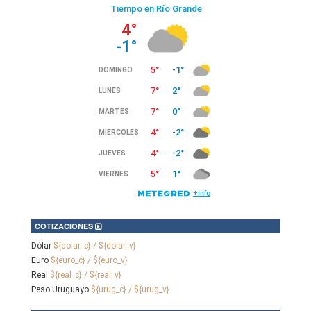
COTIZACIONES
Dólar
${dolar_c} / ${dolar_v}
Euro
${euro_c} / ${euro_v}
Real
${real_c} / ${real_v}
Peso Uruguayo
${urug_c} / ${urug_v}