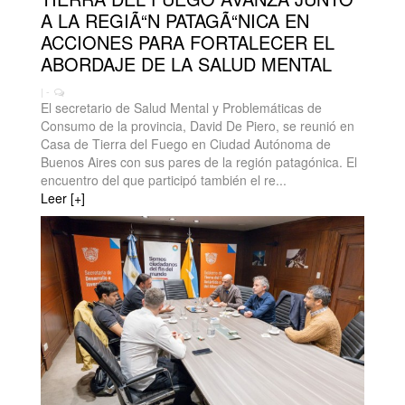
A LA REGIÃ“N PATAGÃ“NICA EN
ACCIONES PARA FORTALECER EL
ABORDAJE DE LA SALUD MENTAL
| -
El secretario de Salud Mental y Problemáticas de
Consumo de la provincia, David De Piero, se reunió en
Casa de Tierra del Fuego en Ciudad Autónoma de
Buenos Aires con sus pares de la región patagónica. El
encuentro del que participó también el re...
Leer [+]