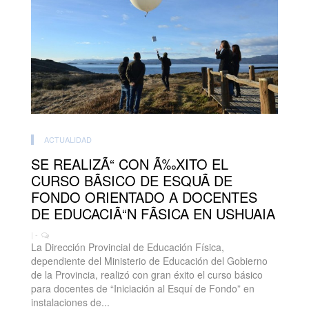
ACTUALIDAD
SE REALIZÃ“ CON Ã‰XITO EL
CURSO BÃSICO DE ESQUÃ DE
FONDO ORIENTADO A DOCENTES
DE EDUCACIÃ“N FÃSICA EN USHUAIA
| -
La Dirección Provincial de Educación Física,
dependiente del Ministerio de Educación del Gobierno
de la Provincia, realizó con gran éxito el curso básico
para docentes de “Iniciación al Esquí de Fondo” en
instalaciones de...