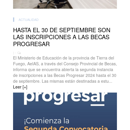
ACTUALIDAD
HASTA EL 30 DE SEPTIEMBRE SON
LAS INSCRIPCIONES A LAS BECAS
PROGRESAR
| -
El Ministerio de Educación de la provincia de Tierra del
Fuego, AeIAS, a través del Consejo Provincial de Becas,
informa que se encuentra abierta la segunda instancia
de inscripciones a las Becas Progresar 2024 hasta el 30
de septiembre. Las mismas están destinadas a estu...
Leer [+]