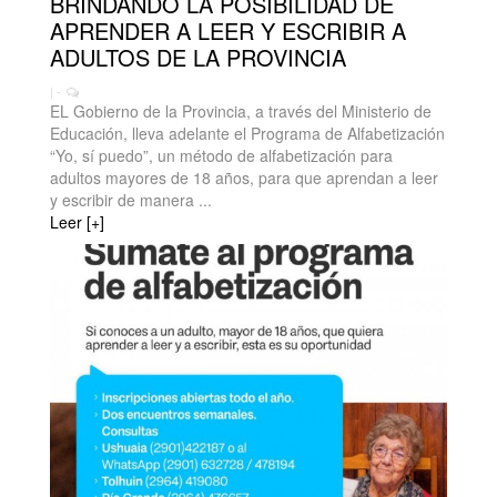
BRINDANDO LA POSIBILIDAD DE
APRENDER A LEER Y ESCRIBIR A
ADULTOS DE LA PROVINCIA
| -
EL Gobierno de la Provincia, a través del Ministerio de
Educación, lleva adelante el Programa de Alfabetización
“Yo, sí puedo”, un método de alfabetización para
adultos mayores de 18 años, para que aprendan a leer
y escribir de manera ...
Leer [+]