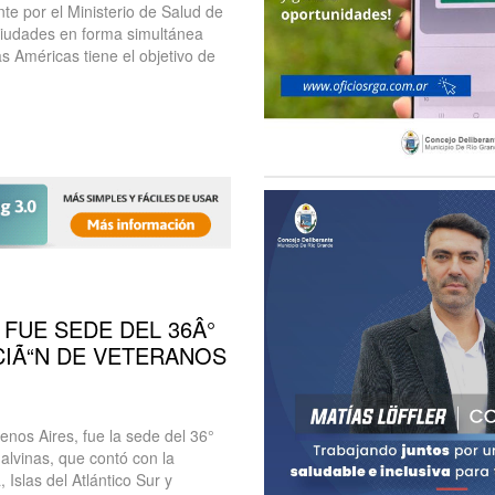
te por el Ministerio de Salud de
 ciudades en forma simultánea
 Américas tiene el objetivo de
 FUE SEDE DEL 36Â°
IÃ“N DE VETERANOS
enos Aires, fue la sede del 36°
lvinas, que contó con la
 Islas del Atlántico Sur y