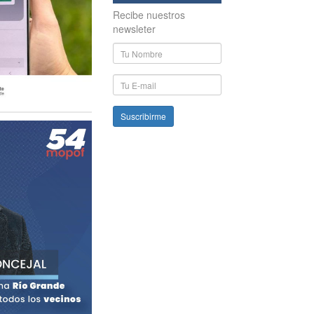
Recibe nuestros
newsleter
Nombre
y
Apellido
E-
mail