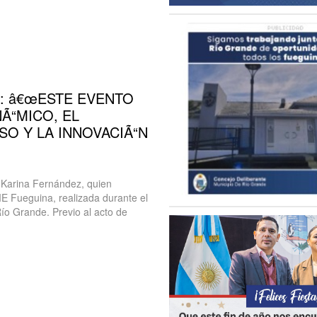
: â€œESTE EVENTO
Ã“MICO, EL
O Y LA INNOVACIÃ“N
 Karina Fernández, quien
ME Fueguina, realizada durante el
ío Grande. Previo al acto de