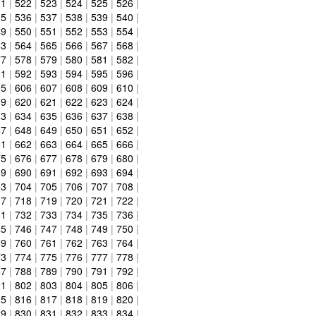
21
|
522
|
523
|
524
|
525
|
526
|
35
|
536
|
537
|
538
|
539
|
540
|
49
|
550
|
551
|
552
|
553
|
554
|
63
|
564
|
565
|
566
|
567
|
568
|
77
|
578
|
579
|
580
|
581
|
582
|
91
|
592
|
593
|
594
|
595
|
596
|
05
|
606
|
607
|
608
|
609
|
610
|
19
|
620
|
621
|
622
|
623
|
624
|
33
|
634
|
635
|
636
|
637
|
638
|
47
|
648
|
649
|
650
|
651
|
652
|
61
|
662
|
663
|
664
|
665
|
666
|
75
|
676
|
677
|
678
|
679
|
680
|
89
|
690
|
691
|
692
|
693
|
694
|
03
|
704
|
705
|
706
|
707
|
708
|
17
|
718
|
719
|
720
|
721
|
722
|
31
|
732
|
733
|
734
|
735
|
736
|
45
|
746
|
747
|
748
|
749
|
750
|
59
|
760
|
761
|
762
|
763
|
764
|
73
|
774
|
775
|
776
|
777
|
778
|
87
|
788
|
789
|
790
|
791
|
792
|
01
|
802
|
803
|
804
|
805
|
806
|
15
|
816
|
817
|
818
|
819
|
820
|
29
|
830
|
831
|
832
|
833
|
834
|