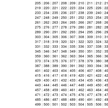
205
|
206
|
207
|
208
|
209
|
210
|
211
|
212
|
2
219
|
220
|
221
|
222
|
223
|
224
|
225
|
226
|
2
233
|
234
|
235
|
236
|
237
|
238
|
239
|
240
|
2
247
|
248
|
249
|
250
|
251
|
252
|
253
|
254
|
2
261
|
262
|
263
|
264
|
265
|
266
|
267
|
268
|
2
275
|
276
|
277
|
278
|
279
|
280
|
281
|
282
|
2
289
|
290
|
291
|
292
|
293
|
294
|
295
|
296
|
2
303
|
304
|
305
|
306
|
307
|
308
|
309
|
310
|
3
317
|
318
|
319
|
320
|
321
|
322
|
323
|
324
|
3
331
|
332
|
333
|
334
|
335
|
336
|
337
|
338
|
3
345
|
346
|
347
|
348
|
349
|
350
|
351
|
352
|
3
359
|
360
|
361
|
362
|
363
|
364
|
365
|
366
|
3
373
|
374
|
375
|
376
|
377
|
378
|
379
|
380
|
3
387
|
388
|
389
|
390
|
391
|
392
|
393
|
394
|
3
401
|
402
|
403
|
404
|
405
|
406
|
407
|
408
|
4
415
|
416
|
417
|
418
|
419
|
420
|
421
|
422
|
4
429
|
430
|
431
|
432
|
433
|
434
|
435
|
436
|
4
443
|
444
|
445
|
446
|
447
|
448
|
449
|
450
|
4
457
|
458
|
459
|
460
|
461
|
462
|
463
|
464
|
4
471
|
472
|
473
|
474
|
475
|
476
|
477
|
478
|
4
485
|
486
|
487
|
488
|
489
|
490
|
491
|
492
|
4
499
|
500
|
501
|
502
|
503
|
504
|
505
|
506
|
5