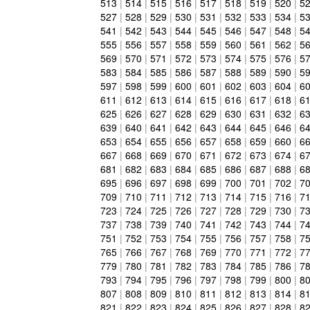
513
|
514
|
515
|
516
|
517
|
518
|
519
|
520
|
5
527
|
528
|
529
|
530
|
531
|
532
|
533
|
534
|
5
541
|
542
|
543
|
544
|
545
|
546
|
547
|
548
|
5
555
|
556
|
557
|
558
|
559
|
560
|
561
|
562
|
5
569
|
570
|
571
|
572
|
573
|
574
|
575
|
576
|
5
583
|
584
|
585
|
586
|
587
|
588
|
589
|
590
|
5
597
|
598
|
599
|
600
|
601
|
602
|
603
|
604
|
6
611
|
612
|
613
|
614
|
615
|
616
|
617
|
618
|
6
625
|
626
|
627
|
628
|
629
|
630
|
631
|
632
|
6
639
|
640
|
641
|
642
|
643
|
644
|
645
|
646
|
6
653
|
654
|
655
|
656
|
657
|
658
|
659
|
660
|
6
667
|
668
|
669
|
670
|
671
|
672
|
673
|
674
|
6
681
|
682
|
683
|
684
|
685
|
686
|
687
|
688
|
6
695
|
696
|
697
|
698
|
699
|
700
|
701
|
702
|
7
709
|
710
|
711
|
712
|
713
|
714
|
715
|
716
|
7
723
|
724
|
725
|
726
|
727
|
728
|
729
|
730
|
7
737
|
738
|
739
|
740
|
741
|
742
|
743
|
744
|
7
751
|
752
|
753
|
754
|
755
|
756
|
757
|
758
|
7
765
|
766
|
767
|
768
|
769
|
770
|
771
|
772
|
7
779
|
780
|
781
|
782
|
783
|
784
|
785
|
786
|
7
793
|
794
|
795
|
796
|
797
|
798
|
799
|
800
|
8
807
|
808
|
809
|
810
|
811
|
812
|
813
|
814
|
8
821
|
822
|
823
|
824
|
825
|
826
|
827
|
828
|
8