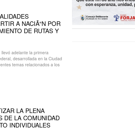
IALIDADES
RTIR A NACIÃ“N POR
MIENTO DE RUTAS Y
e llevó adelante la primera
deral, desarrollada en la Ciudad
rentes temas relacionados a los
IZAR LA PLENA
S DE LA COMUNIDAD
TO INDIVIDUALES