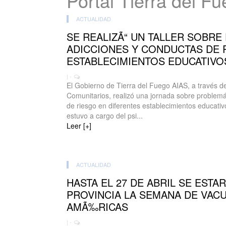
Portal Tierra del F
ACTUALIDAD
SE REALIZÃ“ UN TALLER SOBRE
ADICCIONES Y CONDUCTAS DE 
ESTABLECIMIENTOS EDUCATIVO
| -
El Gobierno de Tierra del Fuego AIAS, a través d
Comunitarios, realizó una jornada sobre problemá
de riesgo en diferentes establecimientos educativ
estuvo a cargo del psi...
Leer [+]
ACTUALIDAD
HASTA EL 27 DE ABRIL SE ESTA
PROVINCIA LA SEMANA DE VACU
AMÃ‰RICAS
| -