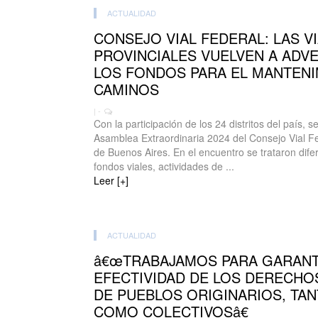
ACTUALIDAD
CONSEJO VIAL FEDERAL: LAS V
PROVINCIALES VUELVEN A ADVE
LOS FONDOS PARA EL MANTENI
CAMINOS
| -
Con la participación de los 24 distritos del país, s
Asamblea Extraordinaria 2024 del Consejo Vial Fe
de Buenos Aires. En el encuentro se trataron dife
fondos viales, actividades de ...
Leer [+]
ACTUALIDAD
â€œTRABAJAMOS PARA GARANT
EFECTIVIDAD DE LOS DERECHO
DE PUEBLOS ORIGINARIOS, TAN
COMO COLECTIVOSâ€