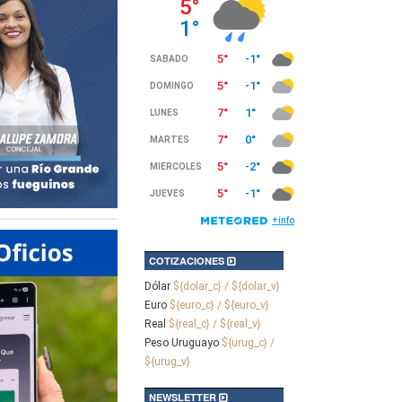
COTIZACIONES
Dólar
${dolar_c} / ${dolar_v}
Euro
${euro_c} / ${euro_v}
Real
${real_c} / ${real_v}
Peso Uruguayo
${urug_c} /
${urug_v}
NEWSLETTER