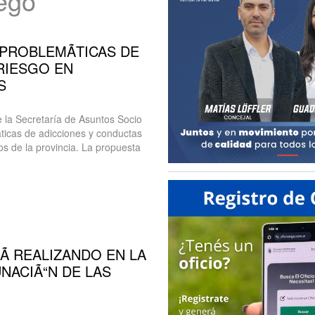
uego
 PROBLEMÃTICAS DE
RIESGO EN
S
e la Secretaría de Asuntos Socio
ticas de adicciones y conductas
os de la provincia. La propuesta
RÃ REALIZANDO EN LA
NACIÃ“N DE LAS