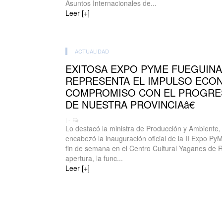
Asuntos Internacionales de...
Leer [+]
ACTUALIDAD
EXITOSA EXPO PYME FUEGUINA
REPRESENTA EL IMPULSO ECON
COMPROMISO CON EL PROGRES
DE NUESTRA PROVINCIAâ€
| -
Lo destacó la ministra de Producción y Ambiente,
encabezó la inauguración oficial de la II Expo Py
fin de semana en el Centro Cultural Yaganes de R
apertura, la func...
Leer [+]