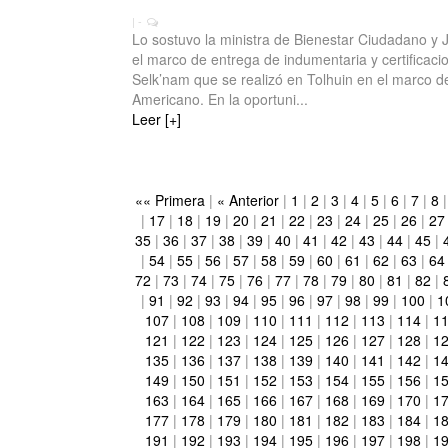
| -
Lo sostuvo la ministra de Bienestar Ciudadano y 
el marco de entrega de indumentaria y certificaci
Selk’nam que se realizó en Tolhuin en el marco de
Americano. En la oportuni...
Leer [+]
«« Primera
|
« Anterior
|
1
|
2
|
3
|
4
|
5
|
6
|
7
|
8
|
17
|
18
|
19
|
20
|
21
|
22
|
23
|
24
|
25
|
26
|
27
35
|
36
|
37
|
38
|
39
|
40
|
41
|
42
|
43
|
44
|
45
|
|
54
|
55
|
56
|
57
|
58
|
59
|
60
|
61
|
62
|
63
|
64
72
|
73
|
74
|
75
|
76
|
77
|
78
|
79
|
80
|
81
|
82
|
|
91
|
92
|
93
|
94
|
95
|
96
|
97
|
98
|
99
|
100
|
1
107
|
108
|
109
|
110
|
111
|
112
|
113
|
114
|
1
121
|
122
|
123
|
124
|
125
|
126
|
127
|
128
|
1
135
|
136
|
137
|
138
|
139
|
140
|
141
|
142
|
1
149
|
150
|
151
|
152
|
153
|
154
|
155
|
156
|
1
163
|
164
|
165
|
166
|
167
|
168
|
169
|
170
|
1
177
|
178
|
179
|
180
|
181
|
182
|
183
|
184
|
1
191
|
192
|
193
|
194
|
195
|
196
|
197
|
198
|
1