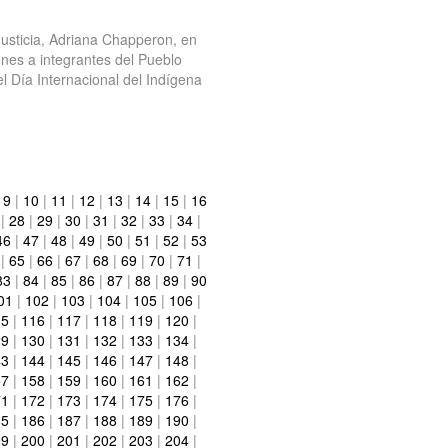
Justicia, Adriana Chapperon, en
ones a integrantes del Pueblo
l Día Internacional del Indígena
|
9
|
10
|
11
|
12
|
13
|
14
|
15
|
16
|
28
|
29
|
30
|
31
|
32
|
33
|
34
|
46
|
47
|
48
|
49
|
50
|
51
|
52
|
53
|
65
|
66
|
67
|
68
|
69
|
70
|
71
|
83
|
84
|
85
|
86
|
87
|
88
|
89
|
90
01
|
102
|
103
|
104
|
105
|
106
|
15
|
116
|
117
|
118
|
119
|
120
|
29
|
130
|
131
|
132
|
133
|
134
|
43
|
144
|
145
|
146
|
147
|
148
|
57
|
158
|
159
|
160
|
161
|
162
|
71
|
172
|
173
|
174
|
175
|
176
|
85
|
186
|
187
|
188
|
189
|
190
|
99
|
200
|
201
|
202
|
203
|
204
|