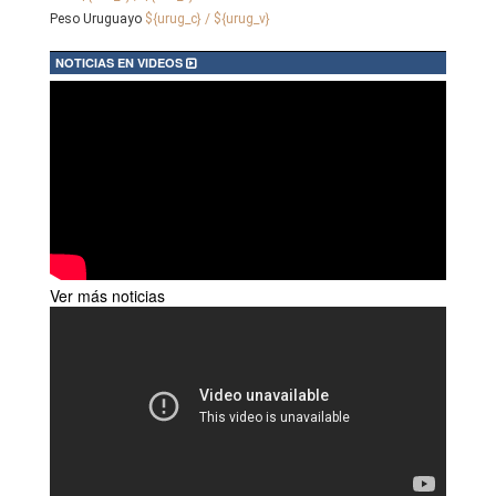
Peso Uruguayo
${urug_c} / ${urug_v}
NOTICIAS EN VIDEOS
Ver más noticias