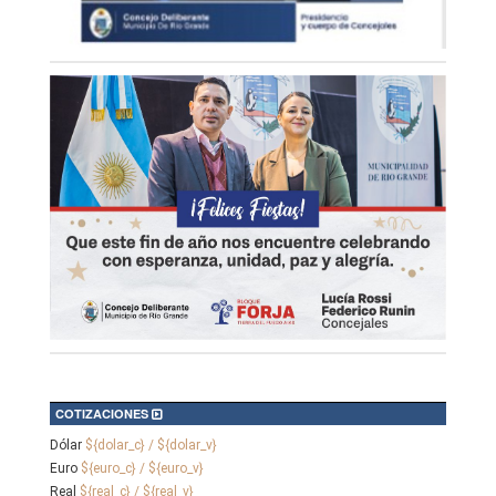
COTIZACIONES
Dólar
${dolar_c} / ${dolar_v}
Euro
${euro_c} / ${euro_v}
Real
${real_c} / ${real_v}