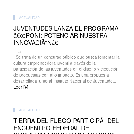
ACTUALIDAD
JUVENTUDES LANZA EL PROGRAMA
â€œPONI: POTENCIAR NUESTRA
INNOVACIÃ“Nâ€
| -
Se trata de un concurso público que busca fomentar la
cultura emprendedora juvenil a través de la
participación de las juventudes en el diseño y ejecución
de propuestas con alto impacto. Es una propuesta
desarrollada junto al Instituto Nacional de Juventude...
Leer [+]
ACTUALIDAD
TIERRA DEL FUEGO PARTICIPÃ“ DEL
ENCUENTRO FEDERAL DE