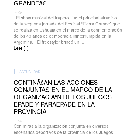
GRANDEâ€
| -
El show musical del trapero, fue el principal atractivo
de la segunda jornada del Festival “Tierra Grande” que
se realiza en Ushuaia en el marco de la conmemoración
de los 40 años de democracia ininterrumpida en la
Argentina. El freestyler brindó un ...
Leer [+]
ACTUALIDAD
CONTINÃšAN LAS ACCIONES
CONJUNTAS EN EL MARCO DE LA
ORGANIZACIÃ“N DE LOS JUEGOS
EPADE Y PARAEPADE EN LA
PROVINCIA
| -
Con miras a la organización conjunta en diversos
escenarios deportivos de la provincia de los Juegos