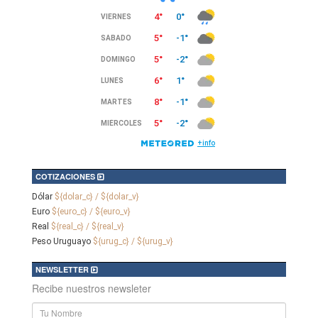
COTIZACIONES
Dólar
${dolar_c} / ${dolar_v}
Euro
${euro_c} / ${euro_v}
Real
${real_c} / ${real_v}
Peso Uruguayo
${urug_c} / ${urug_v}
NEWSLETTER
Recibe nuestros newsleter
Nombre