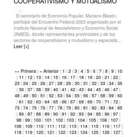
COOPERATIVISMO Y MUTUALISMO
| -
El secretario de Economía Popular, Mariano Blasón,
participó del Encuentro Federal 2023 organizado por el
Instituto Nacional de Asociativismo y Economía Social
(INAES), donde representantes provinciales y de los
sectores de cooperativismo y mutualismo y especialis...
Leer [+]
«« Primera
|
« Anterior
|
1
|
2
|
3
|
4
|
5
|
6
|
7
|
8
|
9
|
10
|
11
|
12
|
13
|
14
|
15
|
16
|
17
|
18
|
19
|
20
|
21
|
22
|
23
|
24
|
25
|
26
|
27
|
28
|
29
|
30
|
31
|
32
|
33
|
34
|
35
|
36
|
37
|
38
|
39
|
40
|
41
|
42
|
43
|
44
|
45
|
46
|
47
|
48
|
49
|
50
|
51
|
52
|
53
|
54
|
55
|
56
|
57
|
58
|
59
|
60
|
61
|
62
|
63
|
64
|
65
|
66
|
67
|
68
|
69
|
70
|
71
|
72
|
73
|
74
|
75
|
76
|
77
|
78
|
79
|
80
|
81
|
82
|
83
|
84
|
85
|
86
|
87
|
88
|
89
|
90
|
91
|
92
|
93
|
94
|
95
|
96
|
97
|
98
|
99
|
100
|
101
|
102
|
103
|
104
|
105
|
106
|
107
|
108
|
109
|
110
|
111
|
112
|
113
|
114
|
115
|
116
|
117
|
118
|
119
|
120
|
121
|
122
|
123
|
124
|
125
|
126
|
127
|