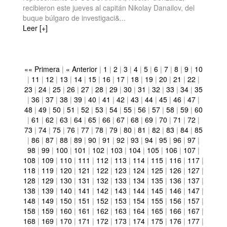
recibieron este jueves al capitán Nikolay Danailov, del
buque búlgaro de investigaci&...
Leer [+]
«« Primera
|
« Anterior
|
1
|
2
|
3
|
4
|
5
|
6
|
7
|
8
|
9
|
10
|
11
|
12
|
13
|
14
|
15
|
16
|
17
|
18
|
19
|
20
|
21
|
22
|
23
|
24
|
25
|
26
|
27
|
28
|
29
|
30
|
31
|
32
|
33
|
34
|
35
|
36
|
37
|
38
|
39
|
40
|
41
|
42
|
43
|
44
|
45
|
46
|
47
|
48
|
49
|
50
|
51
|
52
|
53
|
54
|
55
|
56
|
57
|
58
|
59
|
60
|
61
|
62
|
63
|
64
|
65
|
66
|
67
|
68
|
69
|
70
|
71
|
72
|
73
|
74
|
75
|
76
|
77
|
78
|
79
|
80
|
81
|
82
|
83
|
84
|
85
|
86
|
87
|
88
|
89
|
90
|
91
|
92
|
93
|
94
|
95
|
96
|
97
|
98
|
99
|
100
|
101
|
102
|
103
|
104
|
105
|
106
|
107
|
108
|
109
|
110
|
111
|
112
|
113
|
114
|
115
|
116
|
117
|
118
|
119
|
120
|
121
|
122
|
123
|
124
|
125
|
126
|
127
|
128
|
129
|
130
|
131
|
132
|
133
|
134
|
135
|
136
|
137
|
138
|
139
|
140
|
141
|
142
|
143
|
144
|
145
|
146
|
147
|
148
|
149
|
150
|
151
|
152
|
153
|
154
|
155
|
156
|
157
|
158
|
159
|
160
|
161
|
162
|
163
|
164
|
165
|
166
|
167
|
168
|
169
|
170
|
171
|
172
|
173
|
174
|
175
|
176
|
177
|