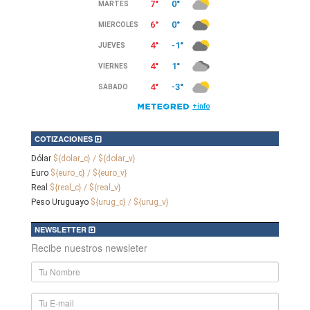
COTIZACIONES
Dólar
${dolar_c} / ${dolar_v}
Euro
${euro_c} / ${euro_v}
Real
${real_c} / ${real_v}
Peso Uruguayo
${urug_c} / ${urug_v}
NEWSLETTER
Recibe nuestros newsleter
Nombre
y
Apellido
E-