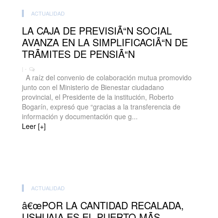
ACTUALIDAD
LA CAJA DE PREVISIÃ“N SOCIAL
AVANZA EN LA SIMPLIFICACIÃ“N DE
TRÃMITES DE PENSIÃ“N
| -
A raíz del convenio de colaboración mutua promovido
junto con el Ministerio de Bienestar ciudadano
provincial, el Presidente de la institución, Roberto
Bogarín, expresó que “gracias a la transferencia de
información y documentación que g...
Leer [+]
ACTUALIDAD
â€œPOR LA CANTIDAD RECALADA,
USHUAIA ES EL PUERTO MÃS