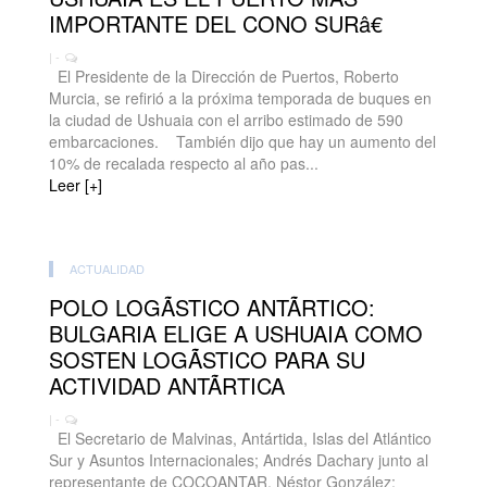
IMPORTANTE DEL CONO SURâ€
| -
El Presidente de la Dirección de Puertos, Roberto
Murcia, se refirió a la próxima temporada de buques en
la ciudad de Ushuaia con el arribo estimado de 590
embarcaciones. También dijo que hay un aumento del
10% de recalada respecto al año pas...
Leer [+]
ACTUALIDAD
POLO LOGÃSTICO ANTÃRTICO:
BULGARIA ELIGE A USHUAIA COMO
SOSTEN LOGÃSTICO PARA SU
ACTIVIDAD ANTÃRTICA
| -
El Secretario de Malvinas, Antártida, Islas del Atlántico
Sur y Asuntos Internacionales; Andrés Dachary junto al
representante de COCOANTAR, Néstor González;