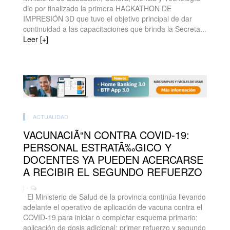
dio por finalizado la primera HACKATHON DE
IMPRESIÓN 3D que tuvo el objetivo principal de dar
continuidad a las capacitaciones que brinda la Secreta...
Leer [+]
ACTUALIDAD
VACUNACIÃ“N CONTRA COVID-19:
PERSONAL ESTRATÃ‰GICO Y
DOCENTES YA PUEDEN ACERCARSE
A RECIBIR EL SEGUNDO REFUERZO
| -
El Ministerio de Salud de la provincia continúa llevando
adelante el operativo de aplicación de vacuna contra el
COVID-19 para iniciar o completar esquema primario;
aplicación de dosis adicional; primer refuerzo y segundo