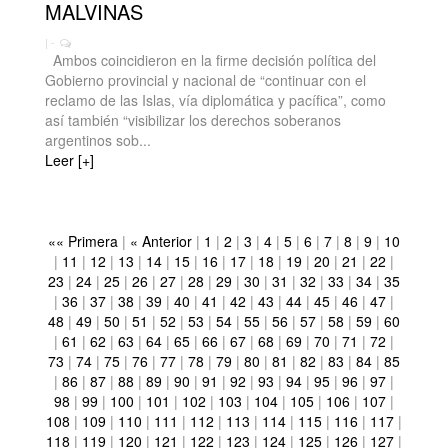
MALVINAS
| -
Ambos coincidieron en la firme decisión política del
Gobierno provincial y nacional de “continuar con el
reclamo de las Islas, vía diplomática y pacífica”, como
así también “visibilizar los derechos soberanos
argentinos sob...
Leer [+]
«« Primera
|
« Anterior
|
1
|
2
|
3
|
4
|
5
|
6
|
7
|
8
|
9
|
10
|
11
|
12
|
13
|
14
|
15
|
16
|
17
|
18
|
19
|
20
|
21
|
22
|
23
|
24
|
25
|
26
|
27
|
28
|
29
|
30
|
31
|
32
|
33
|
34
|
35
|
36
|
37
|
38
|
39
|
40
|
41
|
42
|
43
|
44
|
45
|
46
|
47
|
48
|
49
|
50
|
51
|
52
|
53
|
54
|
55
|
56
|
57
|
58
|
59
|
60
|
61
|
62
|
63
|
64
|
65
|
66
|
67
|
68
|
69
|
70
|
71
|
72
|
73
|
74
|
75
|
76
|
77
|
78
|
79
|
80
|
81
|
82
|
83
|
84
|
85
|
86
|
87
|
88
|
89
|
90
|
91
|
92
|
93
|
94
|
95
|
96
|
97
|
98
|
99
|
100
|
101
|
102
|
103
|
104
|
105
|
106
|
107
|
108
|
109
|
110
|
111
|
112
|
113
|
114
|
115
|
116
|
117
|
118
|
119
|
120
|
121
|
122
|
123
|
124
|
125
|
126
|
127
|