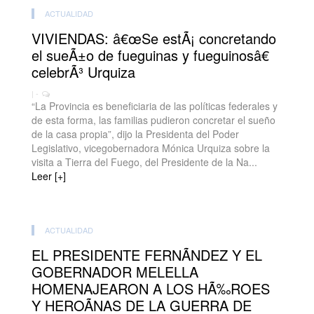
ACTUALIDAD
VIVIENDAS: â€œSe estÃ¡ concretando
el sueÃ±o de fueguinas y fueguinosâ€
celebrÃ³ Urquiza
| -
“La Provincia es beneficiaria de las políticas federales y
de esta forma, las familias pudieron concretar el sueño
de la casa propia”, dijo la Presidenta del Poder
Legislativo, vicegobernadora Mónica Urquiza sobre la
visita a Tierra del Fuego, del Presidente de la Na...
Leer [+]
ACTUALIDAD
EL PRESIDENTE FERNÃNDEZ Y EL
GOBERNADOR MELELLA
HOMENAJEARON A LOS HÃ‰ROES
Y HEROÃNAS DE LA GUERRA DE