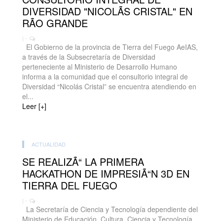
DIVERSIDAD "NICOLÃS CRISTAL" EN
RÃO GRANDE
| -
El Gobierno de la provincia de Tierra del Fuego AeIAS,
a través de la Subsecretaría de Diversidad
perteneciente al Ministerio de Desarrollo Humano
informa a la comunidad que el consultorio integral de
Diversidad “Nicolás Cristal” se encuentra atendiendo en
el...
Leer [+]
ACTUALIDAD
SE REALIZÃ“ LA PRIMERA
HACKATHON DE IMPRESIÃ“N 3D EN
TIERRA DEL FUEGO
| -
La Secretaría de Ciencia y Tecnología dependiente del
Ministerio de Educación, Cultura, Ciencia y Tecnología