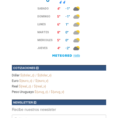
COTIZACIONES
Dólar
${dolar_c} / ${dolar_v}
Euro
${euro_c} / ${euro_v}
Real
${real_c} / ${real_v}
Peso Uruguayo
${urug_c} / ${urug_v}
NEWSLETTER
Recibe nuestros newsleter
Nombre