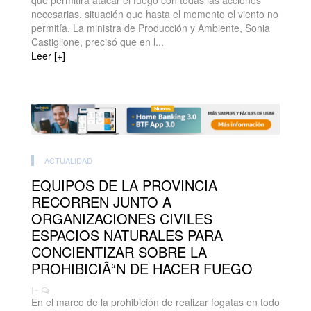
que permitirá atacar el fuego con todas las acciones
necesarias, situación que hasta el momento el viento no
permitía. La ministra de Producción y Ambiente, Sonia
Castiglione, precisó que en l...
Leer [+]
ACTUALIDAD
EQUIPOS DE LA PROVINCIA
RECORREN JUNTO A
ORGANIZACIONES CIVILES
ESPACIOS NATURALES PARA
CONCIENTIZAR SOBRE LA
PROHIBICIÃ“N DE HACER FUEGO
| -
En el marco de la prohibición de realizar fogatas en todo