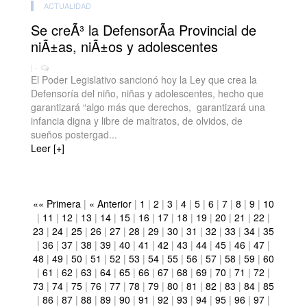
ACTUALIDAD
Se creÃ³ la DefensorÃ­a Provincial de
niÃ±as, niÃ±os y adolescentes
| -
El Poder Legislativo sancionó hoy la Ley que crea la
Defensoría del niño, niñas y adolescentes, hecho que
garantizará “algo más que derechos, garantizará una
infancia digna y libre de maltratos, de olvidos, de
sueños postergad...
Leer [+]
«« Primera
|
« Anterior
|
1
|
2
|
3
|
4
|
5
|
6
|
7
|
8
|
9
|
10
|
11
|
12
|
13
|
14
|
15
|
16
|
17
|
18
|
19
|
20
|
21
|
22
|
23
|
24
|
25
|
26
|
27
|
28
|
29
|
30
|
31
|
32
|
33
|
34
|
35
|
36
|
37
|
38
|
39
|
40
|
41
|
42
|
43
|
44
|
45
|
46
|
47
|
48
|
49
|
50
|
51
|
52
|
53
|
54
|
55
|
56
|
57
|
58
|
59
|
60
|
61
|
62
|
63
|
64
|
65
|
66
|
67
|
68
|
69
|
70
|
71
|
72
|
73
|
74
|
75
|
76
|
77
|
78
|
79
|
80
|
81
|
82
|
83
|
84
|
85
|
86
|
87
|
88
|
89
|
90
|
91
|
92
|
93
|
94
|
95
|
96
|
97
|