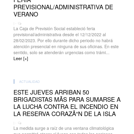
PREVISIONAL/ADMINISTRATIVA DE
VERANO
| -
La Caja de Previsión Social estableció feria
previsional/administrativa desde el 12/12/2022 al
28/02/2023. Por ello durante dicho periodo no habrá
atención presencial en ninguna de sus oficinas. En este
sentido, solo se atenderán urgencias como trámi...
Leer [+]
ACTUALIDAD
ESTE JUEVES ARRIBAN 50
BRIGADISTAS MÃS PARA SUMARSE A
LA LUCHA CONTRA EL INCENDIO EN
LA RESERVA CORAZÃ“N DE LA ISLA
| -
La medida surge a raíz de una ventana climatológica