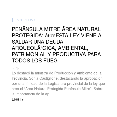
ACTUALIDAD
PENÃNSULA MITRE ÃREA NATURAL
PROTEGIDA: â€œESTA LEY VIENE A
SALDAR UNA DEUDA
ARQUEOLÃ“GICA, AMBIENTAL,
PATRIMONIAL Y PRODUCTIVA PARA
TODOS LOS FUEG
| -
Lo destacó la ministra de Producción y Ambiente de la
Provincia, Sonia Castiglione, destacando la aprobación
por unanimidad de la Legislatura provincial de la ley que
crea el “Área Natural Protegida Península Mitre”. Sobre
la importancia de la ap...
Leer [+]