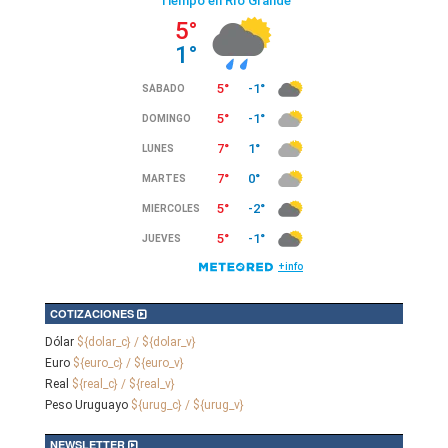
COTIZACIONES
Dólar
${dolar_c} / ${dolar_v}
Euro
${euro_c} / ${euro_v}
Real
${real_c} / ${real_v}
Peso Uruguayo
${urug_c} / ${urug_v}
NEWSLETTER