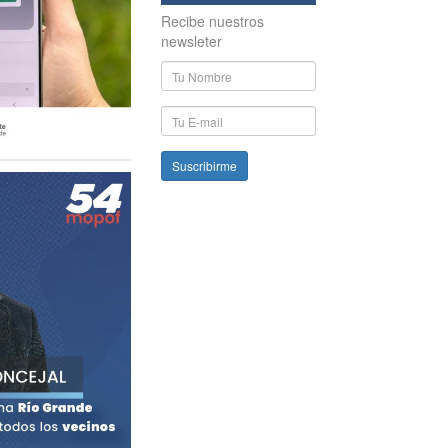
Recibe nuestros
newsleter
Nombre
y
Apellido
E-
mail