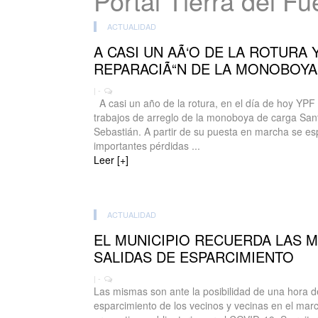
Portal Tierra del F
ACTUALIDAD
A CASI UN AÃ‘O DE LA ROTURA 
REPARACIÃ“N DE LA MONOBOYA 
| -
A casi un año de la rotura, en el día de hoy YPF i
trabajos de arreglo de la monoboya de carga Sa
Sebastián. A partir de su puesta en marcha se es
importantes pérdidas ...
Leer [+]
ACTUALIDAD
EL MUNICIPIO RECUERDA LAS M
SALIDAS DE ESPARCIMIENTO
| -
Las mismas son ante la posibilidad de una hora de
esparcimiento de los vecinos y vecinas en el marc