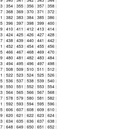
53
|
354
|
355
|
356
|
357
|
358
|
67
|
368
|
369
|
370
|
371
|
372
|
81
|
382
|
383
|
384
|
385
|
386
|
95
|
396
|
397
|
398
|
399
|
400
|
09
|
410
|
411
|
412
|
413
|
414
|
23
|
424
|
425
|
426
|
427
|
428
|
37
|
438
|
439
|
440
|
441
|
442
|
51
|
452
|
453
|
454
|
455
|
456
|
65
|
466
|
467
|
468
|
469
|
470
|
79
|
480
|
481
|
482
|
483
|
484
|
93
|
494
|
495
|
496
|
497
|
498
|
07
|
508
|
509
|
510
|
511
|
512
|
21
|
522
|
523
|
524
|
525
|
526
|
35
|
536
|
537
|
538
|
539
|
540
|
49
|
550
|
551
|
552
|
553
|
554
|
63
|
564
|
565
|
566
|
567
|
568
|
77
|
578
|
579
|
580
|
581
|
582
|
91
|
592
|
593
|
594
|
595
|
596
|
05
|
606
|
607
|
608
|
609
|
610
|
19
|
620
|
621
|
622
|
623
|
624
|
33
|
634
|
635
|
636
|
637
|
638
|
47
|
648
|
649
|
650
|
651
|
652
|