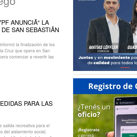
uego
YPF ANUNCIÃ“ LA
DE SAN SEBASTIÃN
nformó la finalización de los
nta Cruz que opera en San
pera comenzar a revertir las
EDIDAS PARA LAS
 salida recreativa para el
o del aislamiento social,