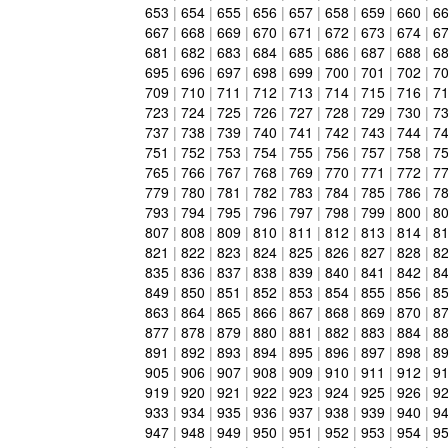
653
|
654
|
655
|
656
|
657
|
658
|
659
|
660
|
6
667
|
668
|
669
|
670
|
671
|
672
|
673
|
674
|
6
681
|
682
|
683
|
684
|
685
|
686
|
687
|
688
|
6
695
|
696
|
697
|
698
|
699
|
700
|
701
|
702
|
7
709
|
710
|
711
|
712
|
713
|
714
|
715
|
716
|
7
723
|
724
|
725
|
726
|
727
|
728
|
729
|
730
|
7
737
|
738
|
739
|
740
|
741
|
742
|
743
|
744
|
7
751
|
752
|
753
|
754
|
755
|
756
|
757
|
758
|
7
765
|
766
|
767
|
768
|
769
|
770
|
771
|
772
|
7
779
|
780
|
781
|
782
|
783
|
784
|
785
|
786
|
7
793
|
794
|
795
|
796
|
797
|
798
|
799
|
800
|
8
807
|
808
|
809
|
810
|
811
|
812
|
813
|
814
|
8
821
|
822
|
823
|
824
|
825
|
826
|
827
|
828
|
8
835
|
836
|
837
|
838
|
839
|
840
|
841
|
842
|
8
849
|
850
|
851
|
852
|
853
|
854
|
855
|
856
|
8
863
|
864
|
865
|
866
|
867
|
868
|
869
|
870
|
8
877
|
878
|
879
|
880
|
881
|
882
|
883
|
884
|
8
891
|
892
|
893
|
894
|
895
|
896
|
897
|
898
|
8
905
|
906
|
907
|
908
|
909
|
910
|
911
|
912
|
9
919
|
920
|
921
|
922
|
923
|
924
|
925
|
926
|
9
933
|
934
|
935
|
936
|
937
|
938
|
939
|
940
|
9
947
|
948
|
949
|
950
|
951
|
952
|
953
|
954
|
9