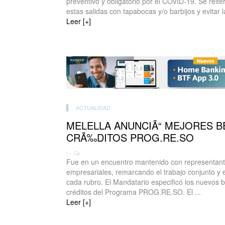
preventivo y obligatorio por el COVID-19. Se reiter
estas salidas con tapabocas y/o barbijos y evitar 
Leer [+]
ACTUALIDAD
MELELLA ANUNCIÃ“ MEJORES B
CRÃ‰DITOS PROG.RE.SO
| -
Fue en un encuentro mantenido con representant
empresariales, remarcando el trabajo conjunto y
cada rubro. El Mandatario especificó los nuevos b
créditos del Programa PROG.RE.SO. El ...
Leer [+]