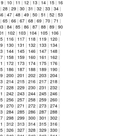
|
9
|
10
|
11
|
12
|
13
|
14
|
15
|
16
|
28
|
29
|
30
|
31
|
32
|
33
|
34
|
46
|
47
|
48
|
49
|
50
|
51
|
52
|
53
|
65
|
66
|
67
|
68
|
69
|
70
|
71
|
83
|
84
|
85
|
86
|
87
|
88
|
89
|
90
01
|
102
|
103
|
104
|
105
|
106
|
15
|
116
|
117
|
118
|
119
|
120
|
29
|
130
|
131
|
132
|
133
|
134
|
43
|
144
|
145
|
146
|
147
|
148
|
57
|
158
|
159
|
160
|
161
|
162
|
71
|
172
|
173
|
174
|
175
|
176
|
85
|
186
|
187
|
188
|
189
|
190
|
99
|
200
|
201
|
202
|
203
|
204
|
13
|
214
|
215
|
216
|
217
|
218
|
27
|
228
|
229
|
230
|
231
|
232
|
41
|
242
|
243
|
244
|
245
|
246
|
55
|
256
|
257
|
258
|
259
|
260
|
69
|
270
|
271
|
272
|
273
|
274
|
83
|
284
|
285
|
286
|
287
|
288
|
97
|
298
|
299
|
300
|
301
|
302
|
11
|
312
|
313
|
314
|
315
|
316
|
25
|
326
|
327
|
328
|
329
|
330
|
39
|
340
|
341
|
342
|
343
|
344
|