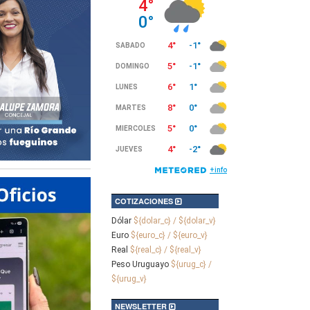
COTIZACIONES
Dólar
${dolar_c} / ${dolar_v}
Euro
${euro_c} / ${euro_v}
Real
${real_c} / ${real_v}
Peso Uruguayo
${urug_c} /
${urug_v}
NEWSLETTER