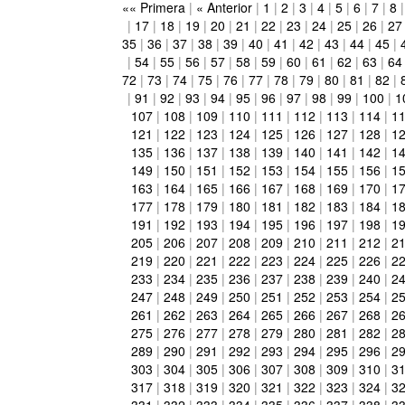
«« Primera
|
« Anterior
|
1
|
2
|
3
|
4
|
5
|
6
|
7
|
8
|
17
|
18
|
19
|
20
|
21
|
22
|
23
|
24
|
25
|
26
|
27
35
|
36
|
37
|
38
|
39
|
40
|
41
|
42
|
43
|
44
|
45
|
|
54
|
55
|
56
|
57
|
58
|
59
|
60
|
61
|
62
|
63
|
64
72
|
73
|
74
|
75
|
76
|
77
|
78
|
79
|
80
|
81
|
82
|
|
91
|
92
|
93
|
94
|
95
|
96
|
97
|
98
|
99
|
100
|
1
107
|
108
|
109
|
110
|
111
|
112
|
113
|
114
|
1
121
|
122
|
123
|
124
|
125
|
126
|
127
|
128
|
1
135
|
136
|
137
|
138
|
139
|
140
|
141
|
142
|
1
149
|
150
|
151
|
152
|
153
|
154
|
155
|
156
|
1
163
|
164
|
165
|
166
|
167
|
168
|
169
|
170
|
1
177
|
178
|
179
|
180
|
181
|
182
|
183
|
184
|
1
191
|
192
|
193
|
194
|
195
|
196
|
197
|
198
|
1
205
|
206
|
207
|
208
|
209
|
210
|
211
|
212
|
2
219
|
220
|
221
|
222
|
223
|
224
|
225
|
226
|
2
233
|
234
|
235
|
236
|
237
|
238
|
239
|
240
|
2
247
|
248
|
249
|
250
|
251
|
252
|
253
|
254
|
2
261
|
262
|
263
|
264
|
265
|
266
|
267
|
268
|
2
275
|
276
|
277
|
278
|
279
|
280
|
281
|
282
|
2
289
|
290
|
291
|
292
|
293
|
294
|
295
|
296
|
2
303
|
304
|
305
|
306
|
307
|
308
|
309
|
310
|
3
317
|
318
|
319
|
320
|
321
|
322
|
323
|
324
|
3
331
|
332
|
333
|
334
|
335
|
336
|
337
|
338
|
3