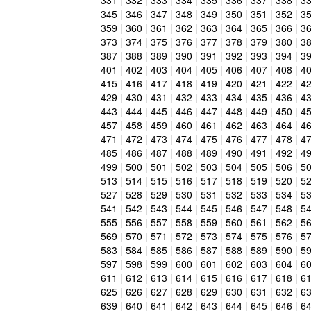
345
|
346
|
347
|
348
|
349
|
350
|
351
|
352
|
3
359
|
360
|
361
|
362
|
363
|
364
|
365
|
366
|
3
373
|
374
|
375
|
376
|
377
|
378
|
379
|
380
|
3
387
|
388
|
389
|
390
|
391
|
392
|
393
|
394
|
3
401
|
402
|
403
|
404
|
405
|
406
|
407
|
408
|
4
415
|
416
|
417
|
418
|
419
|
420
|
421
|
422
|
4
429
|
430
|
431
|
432
|
433
|
434
|
435
|
436
|
4
443
|
444
|
445
|
446
|
447
|
448
|
449
|
450
|
4
457
|
458
|
459
|
460
|
461
|
462
|
463
|
464
|
4
471
|
472
|
473
|
474
|
475
|
476
|
477
|
478
|
4
485
|
486
|
487
|
488
|
489
|
490
|
491
|
492
|
4
499
|
500
|
501
|
502
|
503
|
504
|
505
|
506
|
5
513
|
514
|
515
|
516
|
517
|
518
|
519
|
520
|
5
527
|
528
|
529
|
530
|
531
|
532
|
533
|
534
|
5
541
|
542
|
543
|
544
|
545
|
546
|
547
|
548
|
5
555
|
556
|
557
|
558
|
559
|
560
|
561
|
562
|
5
569
|
570
|
571
|
572
|
573
|
574
|
575
|
576
|
5
583
|
584
|
585
|
586
|
587
|
588
|
589
|
590
|
5
597
|
598
|
599
|
600
|
601
|
602
|
603
|
604
|
6
611
|
612
|
613
|
614
|
615
|
616
|
617
|
618
|
6
625
|
626
|
627
|
628
|
629
|
630
|
631
|
632
|
6
639
|
640
|
641
|
642
|
643
|
644
|
645
|
646
|
6