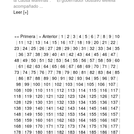
la Causa Malvinas”. El gobernador Gustavo Melella
acompañado ...
Leer [+]
«« Primera
|
« Anterior
|
1
|
2
|
3
|
4
|
5
|
6
|
7
|
8
|
9
|
10
|
11
|
12
|
13
|
14
|
15
|
16
|
17
|
18
|
19
|
20
|
21
|
22
|
23
|
24
|
25
|
26
|
27
|
28
|
29
|
30
|
31
|
32
|
33
|
34
|
35
|
36
|
37
|
38
|
39
|
40
|
41
|
42
|
43
|
44
|
45
|
46
|
47
|
48
|
49
|
50
|
51
|
52
|
53
|
54
|
55
|
56
|
57
|
58
|
59
|
60
|
61
|
62
|
63
|
64
|
65
|
66
|
67
|
68
|
69
|
70
|
71
|
72
|
73
|
74
|
75
|
76
|
77
|
78
|
79
|
80
|
81
|
82
|
83
|
84
|
85
|
86
|
87
|
88
|
89
|
90
|
91
|
92
|
93
|
94
|
95
|
96
|
97
|
98
|
99
|
100
|
101
|
102
|
103
|
104
|
105
|
106
|
107
|
108
|
109
|
110
|
111
|
112
|
113
|
114
|
115
|
116
|
117
|
118
|
119
|
120
|
121
|
122
|
123
|
124
|
125
|
126
|
127
|
128
|
129
|
130
|
131
|
132
|
133
|
134
|
135
|
136
|
137
|
138
|
139
|
140
|
141
|
142
|
143
|
144
|
145
|
146
|
147
|
148
|
149
|
150
|
151
|
152
|
153
|
154
|
155
|
156
|
157
|
158
|
159
|
160
|
161
|
162
|
163
|
164
|
165
|
166
|
167
|
168
|
169
|
170
|
171
|
172
|
173
|
174
|
175
|
176
|
177
|
178
|
179
|
180
|
181
|
182
|
183
|
184
|
185
|
186
|
187
|