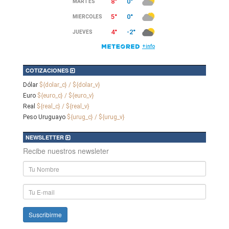
COTIZACIONES
Dólar
${dolar_c} / ${dolar_v}
Euro
${euro_c} / ${euro_v}
Real
${real_c} / ${real_v}
Peso Uruguayo
${urug_c} / ${urug_v}
NEWSLETTER
Recibe nuestros newsleter
Nombre
y
Apellido
E-
mail