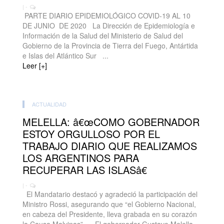
| -
PARTE DIARIO EPIDEMIOLÓGICO COVID-19 AL 10
DE JUNIO DE 2020 La Dirección de Epidemiología e
Información de la Salud del Ministerio de Salud del
Gobierno de la Provincia de Tierra del Fuego, Antártida
e Islas del Atlántico Sur ...
Leer [+]
ACTUALIDAD
MELELLA: â€œCOMO GOBERNADOR
ESTOY ORGULLOSO POR EL
TRABAJO DIARIO QUE REALIZAMOS
LOS ARGENTINOS PARA
RECUPERAR LAS ISLASâ€
| -
El Mandatario destacó y agradeció la participación del
Ministro Rossi, asegurando que “el Gobierno Nacional,
en cabeza del Presidente, lleva grabada en su corazón