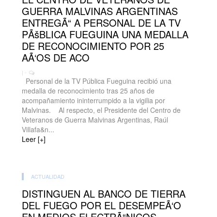
GUERRA MALVINAS ARGENTINAS
ENTREGÃ“ A PERSONAL DE LA TV
PÃšBLICA FUEGUINA UNA MEDALLA
DE RECONOCIMIENTO POR 25
AÃ‘OS DE ACO
| -
Personal de la TV Pública Fueguina recibió una
medalla de reconocimiento tras 25 años de
acompañamiento ininterrumpido a la vigilia por
Malvinas. Al respecto, el Presidente del Centro de
Veteranos de Guerra Malvinas Argentinas, Raúl
Villafa&n...
Leer [+]
ACTUALIDAD
DISTINGUEN AL BANCO DE TIERRA
DEL FUEGO POR EL DESEMPEÃ‘O
EN MEDIOS ELECTRÃ“NICOS