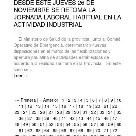
DESDE ESTE JUEVES 26 DE
NOVIEMBRE SE RETOMA LA
JORNADA LABORAL HABITUAL EN LA
ACTIVIDAD INDUSTRIAL
| -
El Ministerio de Salud de la provincia, junto al Comité
Operativo de Emergencia, determinaron nuevas
disposiciones en el marco de las flexibilizaciones y
apertura paulatina de actividades establecidas de
acuerdo a la realidad sanitaria en la Provincia. En este
caso se...
Leer [+]
«« Primera
|
« Anterior
|
1
|
2
|
3
|
4
|
5
|
6
|
7
|
8
|
9
|
10
|
11
|
12
|
13
|
14
|
15
|
16
|
17
|
18
|
19
|
20
|
21
|
22
|
23
|
24
|
25
|
26
|
27
|
28
|
29
|
30
|
31
|
32
|
33
|
34
|
35
|
36
|
37
|
38
|
39
|
40
|
41
|
42
|
43
|
44
|
45
|
46
|
47
|
48
|
49
|
50
|
51
|
52
|
53
|
54
|
55
|
56
|
57
|
58
|
59
|
60
|
61
|
62
|
63
|
64
|
65
|
66
|
67
|
68
|
69
|
70
|
71
|
72
|