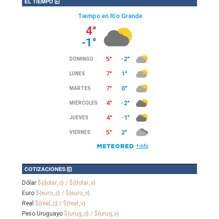
EL TIEMPO
COTIZACIONES
Dólar
${dolar_c} / ${dolar_v}
Euro
${euro_c} / ${euro_v}
Real
${real_c} / ${real_v}
Peso Uruguayo
${urug_c} / ${urug_v}