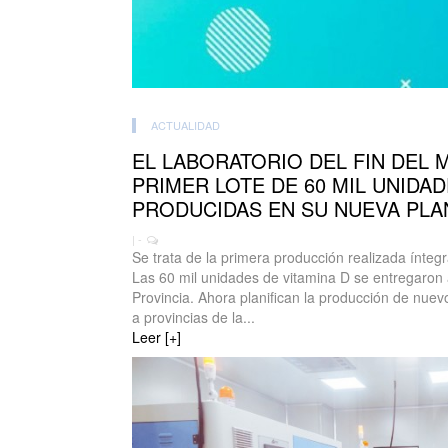
ACTUALIDAD
EL LABORATORIO DEL FIN DEL
PRIMER LOTE DE 60 MIL UNIDAD
PRODUCIDAS EN SU NUEVA PLA
| -
Se trata de la primera producción realizada ínteg
Las 60 mil unidades de vitamina D se entregaron a
Provincia. Ahora planifican la producción de nue
a provincias de la...
Leer [+]