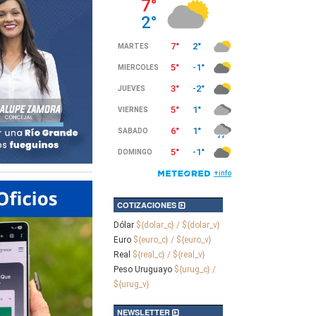
COTIZACIONES
Dólar
${dolar_c} / ${dolar_v}
Euro
${euro_c} / ${euro_v}
Real
${real_c} / ${real_v}
Peso Uruguayo
${urug_c} /
${urug_v}
NEWSLETTER