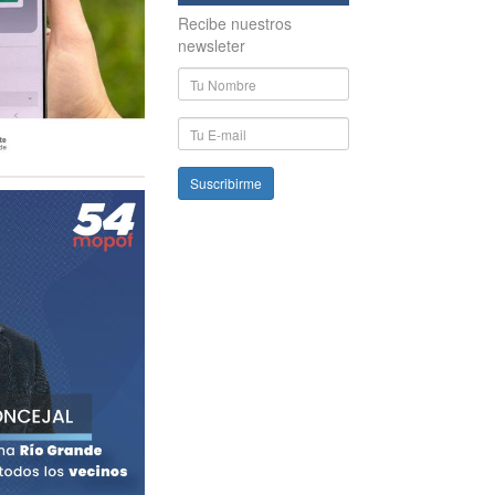
Recibe nuestros
newsleter
Nombre
y
Apellido
E-
mail