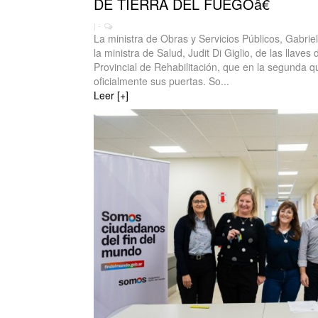
DE TIERRA DEL FUEGOâ€
| -
La ministra de Obras y Servicios Públicos, Gabriel
la ministra de Salud, Judit Di Giglio, de las llaves
Provincial de Rehabilitación, que en la segunda q
oficialmente sus puertas. So...
Leer [+]