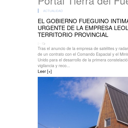
Portal Tierra del F
ACTUALIDAD
EL GOBIERNO FUEGUINO INTIMA
URGENTE DE LA EMPRESA LEOL
TERRITORIO PROVINCIAL
| -
Tras el anuncio de la empresa de satélites y rada
de un contrato con el Comando Espacial y el Mini
Unido para el desarrollo de la primera constelación
vigilancia y reco...
Leer [+]