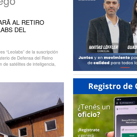
uego
RÃ AL RETIRO
ABS DEL
res “Leolabs” de la suscripción
sterio de Defensa del Reino
 de satélites de inteligencia,