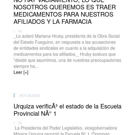
NOSOTROS QUEREMOS ES TRAER
MEDICAMENTOS PARA NUESTROS
AFILIADOS Y LA FARMACIA
| -
_Lo aclaró Mariana Hruby, presidenta de la Obra Social
del Estado Fueguino, en respuesta a las acusaciones
de entidades sindicales en cuanto a la adquisición de
medicamentos para los afiliados._ Hruby sostuvo que
“desde que asumimos, una de nuestras preocupaciones
siempre ha...
Leer [+]
ACTUALIDAD
Urquiza verificÃ³ el estado de la Escuela
Provincial NÂ° 1
| -
La Presidenta del Poder Legislativo, vicegobernadora
Mónica Urquiza recorrió la Escuela N° 1 “Domingo