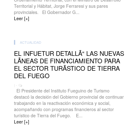
Territorial y Hábitat, Jorge Ferraresi y sus pares
provinciales. El Gobernador G...
Leer [+]
ACTUALIDAD
EL INFUETUR DETALLÃ“ LAS NUEVAS
LÃNEAS DE FINANCIAMIENTO PARA
EL SECTOR TURÃSTICO DE TIERRA
DEL FUEGO
| -
El Presidente del Instituto Fueguino de Turismo
destacó la decisión del Gobierno provincial de continuar
trabajando en la reactivación económica y social,
acompañando con programas financieros al sector
turístico de Tierra del Fuego. E...
Leer [+]