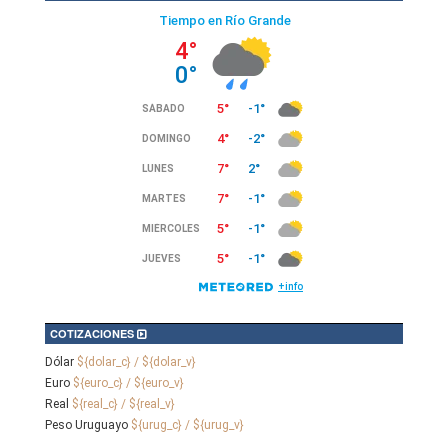
COTIZACIONES
Dólar
${dolar_c} / ${dolar_v}
Euro
${euro_c} / ${euro_v}
Real
${real_c} / ${real_v}
Peso Uruguayo
${urug_c} / ${urug_v}