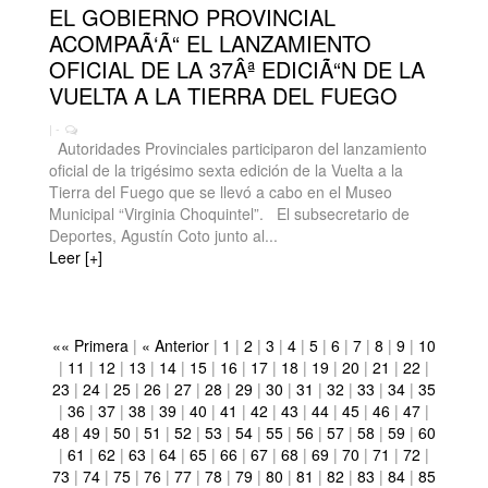
EL GOBIERNO PROVINCIAL
ACOMPAÃ‘Ã“ EL LANZAMIENTO
OFICIAL DE LA 37Âª EDICIÃ“N DE LA
VUELTA A LA TIERRA DEL FUEGO
| -
Autoridades Provinciales participaron del lanzamiento
oficial de la trigésimo sexta edición de la Vuelta a la
Tierra del Fuego que se llevó a cabo en el Museo
Municipal “Virginia Choquintel”. El subsecretario de
Deportes, Agustín Coto junto al...
Leer [+]
«« Primera
|
« Anterior
|
1
|
2
|
3
|
4
|
5
|
6
|
7
|
8
|
9
|
10
|
11
|
12
|
13
|
14
|
15
|
16
|
17
|
18
|
19
|
20
|
21
|
22
|
23
|
24
|
25
|
26
|
27
|
28
|
29
|
30
|
31
|
32
|
33
|
34
|
35
|
36
|
37
|
38
|
39
|
40
|
41
|
42
|
43
|
44
|
45
|
46
|
47
|
48
|
49
|
50
|
51
|
52
|
53
|
54
|
55
|
56
|
57
|
58
|
59
|
60
|
61
|
62
|
63
|
64
|
65
|
66
|
67
|
68
|
69
|
70
|
71
|
72
|
73
|
74
|
75
|
76
|
77
|
78
|
79
|
80
|
81
|
82
|
83
|
84
|
85