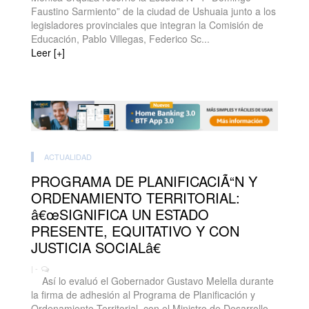
Faustino Sarmiento” de la ciudad de Ushuaia junto a los
legisladores provinciales que integran la Comisión de
Educación, Pablo Villegas, Federico Sc...
Leer [+]
ACTUALIDAD
PROGRAMA DE PLANIFICACIÃ“N Y
ORDENAMIENTO TERRITORIAL:
â€œSIGNIFICA UN ESTADO
PRESENTE, EQUITATIVO Y CON
JUSTICIA SOCIALâ€
| -
Así lo evaluó el Gobernador Gustavo Melella durante
la firma de adhesión al Programa de Planificación y
Ordenamiento Territorial, con el Ministro de Desarrollo