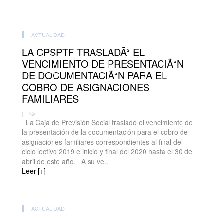
ACTUALIDAD
LA CPSPTF TRASLADÃ“ EL
VENCIMIENTO DE PRESENTACIÃ“N
DE DOCUMENTACIÃ“N PARA EL
COBRO DE ASIGNACIONES
FAMILIARES
| -
La Caja de Previsión Social trasladó el vencimiento de
la presentación de la documentación para el cobro de
asignaciones familiares correspondientes al final del
ciclo lectivo 2019 e inicio y final del 2020 hasta el 30 de
abril de este año. A su ve...
Leer [+]
ACTUALIDAD