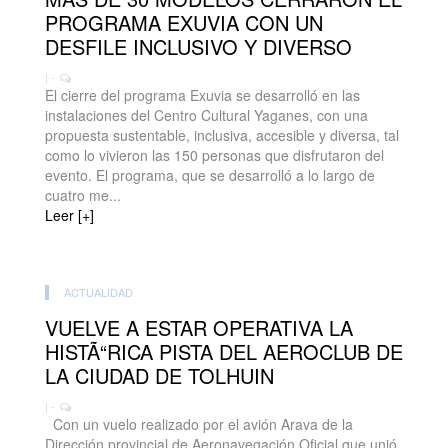
PROGRAMA EXUVIA CON UN
DESFILE INCLUSIVO Y DIVERSO
| -
El cierre del programa Exuvia se desarrolló en las
instalaciones del Centro Cultural Yaganes, con una
propuesta sustentable, inclusiva, accesible y diversa, tal
como lo vivieron las 150 personas que disfrutaron del
evento. El programa, que se desarrolló a lo largo de
cuatro me...
Leer [+]
ACTUALIDAD
VUELVE A ESTAR OPERATIVA LA
HISTÃ“RICA PISTA DEL AEROCLUB DE
LA CIUDAD DE TOLHUIN
| -
Con un vuelo realizado por el avión Arava de la
Dirección provincial de Aeronavegación Oficial que unió