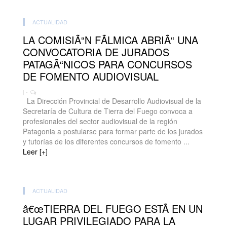
ACTUALIDAD
LA COMISIÃ“N FÃLMICA ABRIÃ“ UNA
CONVOCATORIA DE JURADOS
PATAGÃ“NICOS PARA CONCURSOS
DE FOMENTO AUDIOVISUAL
| -
La Dirección Provincial de Desarrollo Audiovisual de la
Secretaría de Cultura de Tierra del Fuego convoca a
profesionales del sector audiovisual de la región
Patagonia a postularse para formar parte de los jurados
y tutorías de los diferentes concursos de fomento ...
Leer [+]
ACTUALIDAD
â€œTIERRA DEL FUEGO ESTÃ EN UN
LUGAR PRIVILEGIADO PARA LA