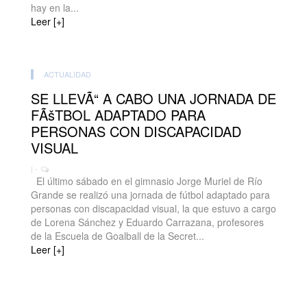
hay en la...
Leer [+]
ACTUALIDAD
SE LLEVÃ“ A CABO UNA JORNADA DE
FÃšTBOL ADAPTADO PARA
PERSONAS CON DISCAPACIDAD
VISUAL
| -
El último sábado en el gimnasio Jorge Muriel de Río
Grande se realizó una jornada de fútbol adaptado para
personas con discapacidad visual, la que estuvo a cargo
de Lorena Sánchez y Eduardo Carrazana, profesores
de la Escuela de Goalball de la Secret...
Leer [+]