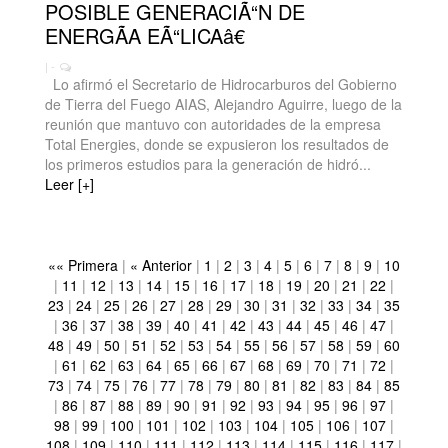
POSIBLE GENERACIÃ“N DE
ENERGÃA EÃ“LICAâ€
| -
Lo afirmó el Secretario de Hidrocarburos del Gobierno
de Tierra del Fuego AIAS, Alejandro Aguirre, luego de la
reunión que mantuvo con autoridades de la empresa
Total Energies, donde se expusieron los resultados de
los primeros estudios para la generación de hidró...
Leer [+]
«« Primera
|
« Anterior
|
1
|
2
|
3
|
4
|
5
|
6
|
7
|
8
|
9
|
10
|
11
|
12
|
13
|
14
|
15
|
16
|
17
|
18
|
19
|
20
|
21
|
22
|
23
|
24
|
25
|
26
|
27
|
28
|
29
|
30
|
31
|
32
|
33
|
34
|
35
|
36
|
37
|
38
|
39
|
40
|
41
|
42
|
43
|
44
|
45
|
46
|
47
|
48
|
49
|
50
|
51
|
52
|
53
|
54
|
55
|
56
|
57
|
58
|
59
|
60
|
61
|
62
|
63
|
64
|
65
|
66
|
67
|
68
|
69
|
70
|
71
|
72
|
73
|
74
|
75
|
76
|
77
|
78
|
79
|
80
|
81
|
82
|
83
|
84
|
85
|
86
|
87
|
88
|
89
|
90
|
91
|
92
|
93
|
94
|
95
|
96
|
97
|
98
|
99
|
100
|
101
|
102
|
103
|
104
|
105
|
106
|
107
|
108
|
109
|
110
|
111
|
112
|
113
|
114
|
115
|
116
|
117
|