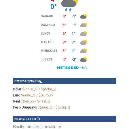
COTIZACIONES
Dólar
${dolar_c} / ${dolar_v}
Euro
${euro_c} / ${euro_v}
Real
${real_c} / ${real_v}
Peso Uruguayo
${urug_c} / ${urug_v}
NEWSLETTER
Recibe nuestros newsleter