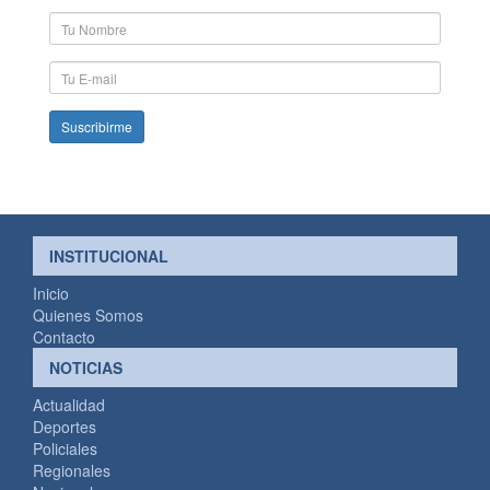
Nombre
y
Apellido
E-
mail
INSTITUCIONAL
Inicio
Quienes Somos
Contacto
NOTICIAS
Actualidad
Deportes
Policiales
Regionales