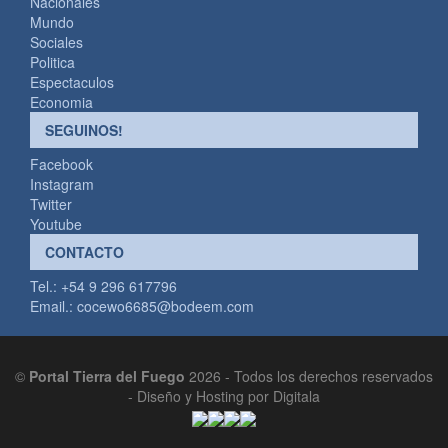
Nacionales
Mundo
Sociales
Politica
Espectaculos
Economia
SEGUINOS!
Facebook
Instagram
Twitter
Youtube
CONTACTO
Tel.: +54 9 296 617796
Email.:
cocewo6685@bodeem.com
©
Portal Tierra del Fuego
2026 - Todos los derechos reservados
-
Diseño y Hosting por Digitala