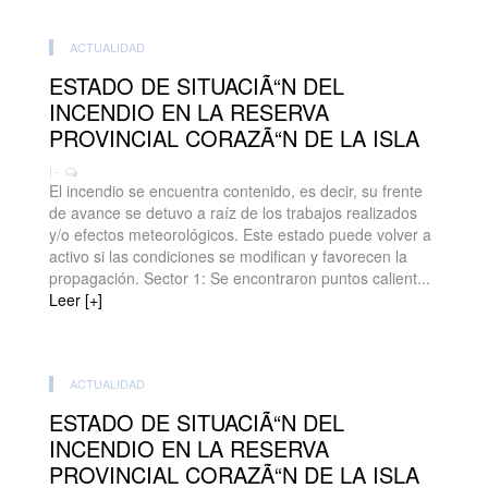
ACTUALIDAD
ESTADO DE SITUACIÃ“N DEL
INCENDIO EN LA RESERVA
PROVINCIAL CORAZÃ“N DE LA ISLA
| -
El incendio se encuentra contenido, es decir, su frente
de avance se detuvo a raíz de los trabajos realizados
y/o efectos meteorológicos. Este estado puede volver a
activo si las condiciones se modifican y favorecen la
propagación. Sector 1: Se encontraron puntos calient...
Leer [+]
ACTUALIDAD
ESTADO DE SITUACIÃ“N DEL
INCENDIO EN LA RESERVA
PROVINCIAL CORAZÃ“N DE LA ISLA