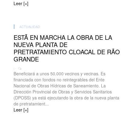
Leer [+]
ACTUALIDAD
ESTÃ EN MARCHA LA OBRA DE LA
NUEVA PLANTA DE
PRETRATAMIENTO CLOACAL DE RÃO
GRANDE
| -
Beneficiará a unos 50.000 vecinos y vecinas. Es
financiada con fondos no reintegrables del Ente
Nacional de Obras Hídricas de Saneamiento. La
Dirección Provincial de Obras y Servicios Sanitarios
(DPOSS) ya está ejecutando la obra de la nueva planta
de pretratamient...
Leer [+]