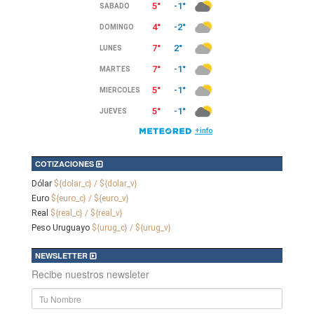
COTIZACIONES
Dólar
${dolar_c} / ${dolar_v}
Euro
${euro_c} / ${euro_v}
Real
${real_c} / ${real_v}
Peso Uruguayo
${urug_c} / ${urug_v}
NEWSLETTER
Recibe nuestros newsleter
Nombre
y