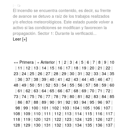
| -
El incendio se encuentra contenido, es decir, su frente
de avance se detuvo a raíz de los trabajos realizados
y/o efectos meteorológicos. Este estado puede volver a
activo si las condiciones se modifican y favorecen la
propagación. Sector 1: Durante la verificació...
Leer [+]
«« Primera
|
« Anterior
|
1
|
2
|
3
|
4
|
5
|
6
|
7
|
8
|
9
|
10
|
11
|
12
|
13
|
14
|
15
|
16
|
17
|
18
|
19
|
20
|
21
|
22
|
23
|
24
|
25
|
26
|
27
|
28
|
29
|
30
|
31
|
32
|
33
|
34
|
35
|
36
|
37
|
38
|
39
|
40
|
41
|
42
|
43
|
44
|
45
|
46
|
47
|
48
|
49
|
50
|
51
|
52
|
53
|
54
|
55
|
56
|
57
|
58
|
59
|
60
|
61
|
62
|
63
|
64
|
65
|
66
|
67
|
68
|
69
|
70
|
71
|
72
|
73
|
74
|
75
|
76
|
77
|
78
|
79
|
80
|
81
|
82
|
83
|
84
|
85
|
86
|
87
|
88
|
89
|
90
|
91
|
92
|
93
|
94
|
95
|
96
|
97
|
98
|
99
|
100
|
101
|
102
|
103
|
104
|
105
|
106
|
107
|
108
|
109
|
110
|
111
|
112
|
113
|
114
|
115
|
116
|
117
|
118
|
119
|
120
|
121
|
122
|
123
|
124
|
125
|
126
|
127
|
128
|
129
|
130
|
131
|
132
|
133
|
134
|
135
|
136
|
137
|