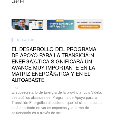
Leer [+]
ACTUALIDAD
EL DESARROLLO DEL PROGRAMA
DE APOYO PARA LA TRANSICIÃ“N
ENERGÃ‰TICA SIGNIFICARÃ UN
AVANCE MUY IMPORTANTE EN LA
MATRIZ ENERGÃ‰TICA Y EN EL
AUTOABASTE
| -
El subsecretario de Energía de la provincia, Luis Videla,
destacó los alcances del Programa de Apoyo para la
Transición Energética al sostener que “el sistema actual
está debilitado en varios aspectos y la forma de
solucionarlo es a través de sist...