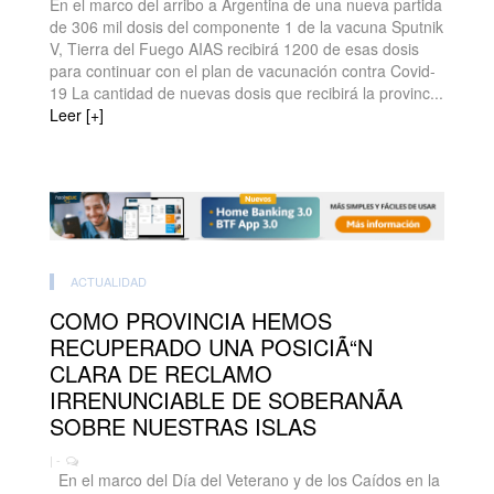
En el marco del arribo a Argentina de una nueva partida
de 306 mil dosis del componente 1 de la vacuna Sputnik
V, Tierra del Fuego AIAS recibirá 1200 de esas dosis
para continuar con el plan de vacunación contra Covid-
19 La cantidad de nuevas dosis que recibirá la provinc...
Leer [+]
ACTUALIDAD
COMO PROVINCIA HEMOS
RECUPERADO UNA POSICIÃ“N
CLARA DE RECLAMO
IRRENUNCIABLE DE SOBERANÃA
SOBRE NUESTRAS ISLAS
| -
En el marco del Día del Veterano y de los Caídos en la