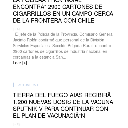
ENCONTRÃ“ 2900 CARTONES DE
CIGARRILLOS EN UN CAMPO CERCA
DE LA FRONTERA CON CHILE
| -
El jefe de la Policía de la Provincia, Comisario General
Jacinto Rolón confirmó que personal de la División
Servicios Especiales -Sección Brigada Rural- encontró
2900 cartones de cigarrillos de industria nacional en
cercanías a la estancia San...
Leer [+]
ACTUALIDAD
TIERRA DEL FUEGO AIAS RECIBIRÃ
1.200 NUEVAS DOSIS DE LA VACUNA
SPUTNIK V PARA CONTINUAR CON
EL PLAN DE VACUNACIÃ“N
| -