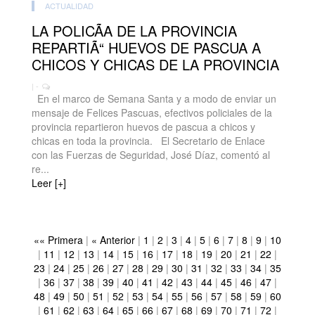
ACTUALIDAD
LA POLICÃA DE LA PROVINCIA
REPARTIÃ“ HUEVOS DE PASCUA A
CHICOS Y CHICAS DE LA PROVINCIA
| -
En el marco de Semana Santa y a modo de enviar un
mensaje de Felices Pascuas, efectivos policiales de la
provincia repartieron huevos de pascua a chicos y
chicas en toda la provincia. El Secretario de Enlace
con las Fuerzas de Seguridad, José Díaz, comentó al
re...
Leer [+]
«« Primera
|
« Anterior
|
1
|
2
|
3
|
4
|
5
|
6
|
7
|
8
|
9
|
10
|
11
|
12
|
13
|
14
|
15
|
16
|
17
|
18
|
19
|
20
|
21
|
22
|
23
|
24
|
25
|
26
|
27
|
28
|
29
|
30
|
31
|
32
|
33
|
34
|
35
|
36
|
37
|
38
|
39
|
40
|
41
|
42
|
43
|
44
|
45
|
46
|
47
|
48
|
49
|
50
|
51
|
52
|
53
|
54
|
55
|
56
|
57
|
58
|
59
|
60
|
61
|
62
|
63
|
64
|
65
|
66
|
67
|
68
|
69
|
70
|
71
|
72
|