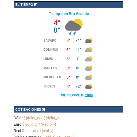
EL TIEMPO
COTIZACIONES
Dólar
${dolar_c} / ${dolar_v}
Euro
${euro_c} / ${euro_v}
Real
${real_c} / ${real_v}