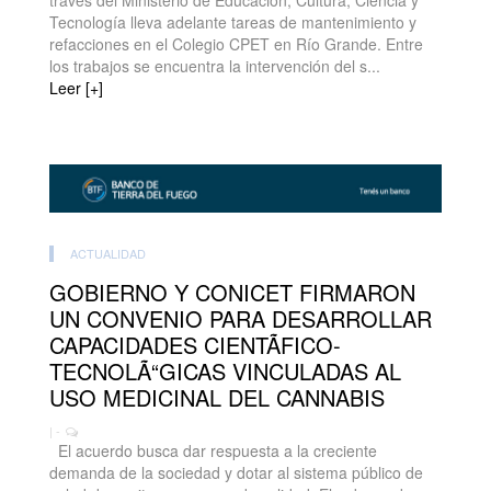
través del Ministerio de Educación, Cultura, Ciencia y
Tecnología lleva adelante tareas de mantenimiento y
refacciones en el Colegio CPET en Río Grande. Entre
los trabajos se encuentra la intervención del s...
Leer [+]
ACTUALIDAD
GOBIERNO Y CONICET FIRMARON
UN CONVENIO PARA DESARROLLAR
CAPACIDADES CIENTÃFICO-
TECNOLÃ“GICAS VINCULADAS AL
USO MEDICINAL DEL CANNABIS
| -
El acuerdo busca dar respuesta a la creciente
demanda de la sociedad y dotar al sistema público de