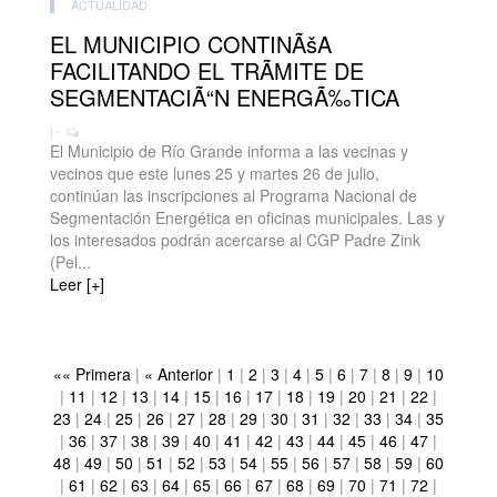
ACTUALIDAD
EL MUNICIPIO CONTINÃšA
FACILITANDO EL TRÃMITE DE
SEGMENTACIÃ“N ENERGÃ‰TICA
| -
El Municipio de Río Grande informa a las vecinas y
vecinos que este lunes 25 y martes 26 de julio,
continúan las inscripciones al Programa Nacional de
Segmentación Energética en oficinas municipales. Las y
los interesados podrán acercarse al CGP Padre Zink
(Pel...
Leer [+]
«« Primera
|
« Anterior
|
1
|
2
|
3
|
4
|
5
|
6
|
7
|
8
|
9
|
10
|
11
|
12
|
13
|
14
|
15
|
16
|
17
|
18
|
19
|
20
|
21
|
22
|
23
|
24
|
25
|
26
|
27
|
28
|
29
|
30
|
31
|
32
|
33
|
34
|
35
|
36
|
37
|
38
|
39
|
40
|
41
|
42
|
43
|
44
|
45
|
46
|
47
|
48
|
49
|
50
|
51
|
52
|
53
|
54
|
55
|
56
|
57
|
58
|
59
|
60
|
61
|
62
|
63
|
64
|
65
|
66
|
67
|
68
|
69
|
70
|
71
|
72
|