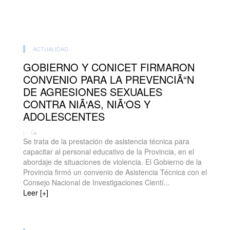
ACTUALIDAD
GOBIERNO Y CONICET FIRMARON
CONVENIO PARA LA PREVENCIÃ“N
DE AGRESIONES SEXUALES
CONTRA NIÃ‘AS, NIÃ‘OS Y
ADOLESCENTES
| -
Se trata de la prestación de asistencia técnica para
capacitar al personal educativo de la Provincia, en el
abordaje de situaciones de violencia. El Gobierno de la
Provincia firmó un convenio de Asistencia Técnica con el
Consejo Nacional de Investigaciones Cientí...
Leer [+]