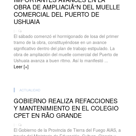
OBRA DE AMPLIACIÃ“N DEL MUELLE
COMERCIAL DEL PUERTO DE
USHUAIA
| -
El sábado comenzó el hormigonado de losa del primer
tramo de la obra, constituyéndose en un avance
significativo dentro del plan de trabajo estipulado. La
obra de ampliación del muelle comercial del Puerto de
Ushuaia avanza a buen ritmo. Así lo manifestó ...
Leer [+]
ACTUALIDAD
GOBIERNO REALIZA REFACCIONES
Y MANTENIMIENTO EN EL COLEGIO
CPET EN RÃO GRANDE
| -
El Gobierno de la Provincia de Tierra del Fuego AIAS, a