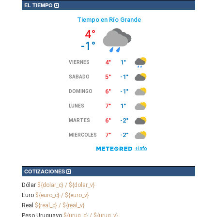
EL TIEMPO
COTIZACIONES
Dólar
${dolar_c} / ${dolar_v}
Euro
${euro_c} / ${euro_v}
Real
${real_c} / ${real_v}
Peso Uruguayo
${urug_c} / ${urug_v}