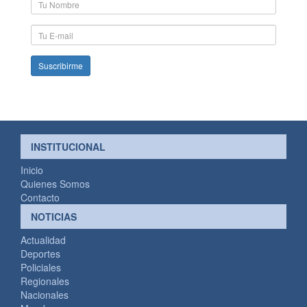
Nombre
y
Apellido
E-
mail
INSTITUCIONAL
Inicio
Quienes Somos
Contacto
NOTICIAS
Actualidad
Deportes
Policiales
Regionales
Nacionales