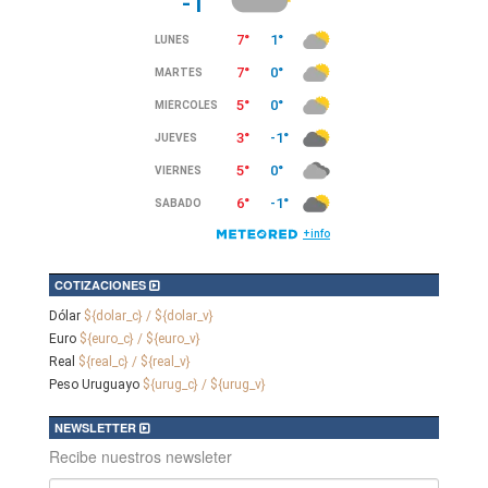
COTIZACIONES
Dólar
${dolar_c} / ${dolar_v}
Euro
${euro_c} / ${euro_v}
Real
${real_c} / ${real_v}
Peso Uruguayo
${urug_c} / ${urug_v}
NEWSLETTER
Recibe nuestros newsleter