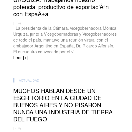
potencial productivo de exportaciÃ³n
con EspaÃ±a
| -
La presidenta de la Cámara, vicegobernadora Mónica
Urquiza, junto a Vicegobernadoras y Vicegobernadores
de todo el país, mantuvo una reunión virtual con el
embajador Argentino en España, Dr. Ricardo Alfonsín.
El encuentro convocado por el vi...
Leer [+]
ACTUALIDAD
MUCHOS HABLAN DESDE UN
ESCRITORIO EN LA CIUDAD DE
BUENOS AIRES Y NO PISARON
NUNCA UNA INDUSTRIA DE TIERRA
DEL FUEGO
| -