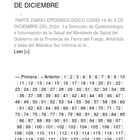
DE DICIEMBRE
| -
PARTE DIARIO EPIDEMIOLÓGICO COVID-19 AL 5 DE
DICIEMBRE DEL 2020 La Dirección de Epidemiología
e Información de la Salud del Ministerio de Salud del
Gobierno de la Provincia de Tierra del Fuego, Antártida
e Islas del Atlántico Sur informa el re...
Leer [+]
«« Primera
|
« Anterior
|
1
|
2
|
3
|
4
|
5
|
6
|
7
|
8
|
9
|
10
|
11
|
12
|
13
|
14
|
15
|
16
|
17
|
18
|
19
|
20
|
21
|
22
|
23
|
24
|
25
|
26
|
27
|
28
|
29
|
30
|
31
|
32
|
33
|
34
|
35
|
36
|
37
|
38
|
39
|
40
|
41
|
42
|
43
|
44
|
45
|
46
|
47
|
48
|
49
|
50
|
51
|
52
|
53
|
54
|
55
|
56
|
57
|
58
|
59
|
60
|
61
|
62
|
63
|
64
|
65
|
66
|
67
|
68
|
69
|
70
|
71
|
72
|
73
|
74
|
75
|
76
|
77
|
78
|
79
|
80
|
81
|
82
|
83
|
84
|
85
|
86
|
87
|
88
|
89
|
90
|
91
|
92
|
93
|
94
|
95
|
96
|
97
|
98
|
99
|
100
|
101
|
102
|
103
|
104
|
105
|
106
|
107
|
108
|
109
|
110
|
111
|
112
|
113
|
114
|
115
|
116
|
117
|
118
|
119
|
120
|
121
|
122
|
123
|
124
|
125
|
126
|
127
|