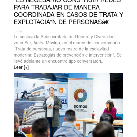
PARA TRABAJAR DE MANERA
COORDINADA EN CASOS DE TRATA Y
EXPLOTACIÃ“N DE PERSONASâ€
| -
Lo sostuvo la Subsecretaria de Género y Diversidad
zona Sur, Amira Maslup, en el marco del conversatorio
"Trata de personas, nuevo rostro de la esclavitud
moderna: Estrategias de prevención e intervención". Se
llevó adelante un encuentro tipo conversatori...
Leer [+]