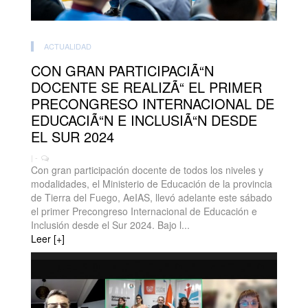
ACTUALIDAD
CON GRAN PARTICIPACIÃ“N
DOCENTE SE REALIZÃ“ EL PRIMER
PRECONGRESO INTERNACIONAL DE
EDUCACIÃ“N E INCLUSIÃ“N DESDE
EL SUR 2024
| -
Con gran participación docente de todos los niveles y
modalidades, el Ministerio de Educación de la provincia
de Tierra del Fuego, AeIAS, llevó adelante este sábado
el primer Precongreso Internacional de Educación e
Inclusión desde el Sur 2024. Bajo l...
Leer [+]