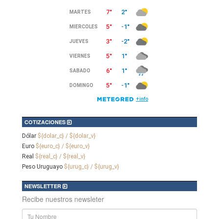
COTIZACIONES
Dólar
${dolar_c} / ${dolar_v}
Euro
${euro_c} / ${euro_v}
Real
${real_c} / ${real_v}
Peso Uruguayo
${urug_c} / ${urug_v}
NEWSLETTER
Recibe nuestros newsleter
Nombre