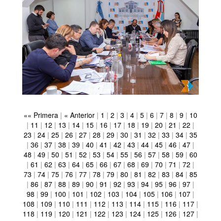
«« Primera
|
« Anterior
|
1
|
2
|
3
|
4
|
5
|
6
|
7
|
8
|
9
|
10
|
11
|
12
|
13
|
14
|
15
|
16
|
17
|
18
|
19
|
20
|
21
|
22
|
23
|
24
|
25
|
26
|
27
|
28
|
29
|
30
|
31
|
32
|
33
|
34
|
35
|
36
|
37
|
38
|
39
|
40
|
41
|
42
|
43
|
44
|
45
|
46
|
47
|
48
|
49
|
50
|
51
|
52
|
53
|
54
|
55
|
56
|
57
|
58
|
59
|
60
|
61
|
62
|
63
|
64
|
65
|
66
|
67
|
68
|
69
|
70
|
71
|
72
|
73
|
74
|
75
|
76
|
77
|
78
|
79
|
80
|
81
|
82
|
83
|
84
|
85
|
86
|
87
|
88
|
89
|
90
|
91
|
92
|
93
|
94
|
95
|
96
|
97
|
98
|
99
|
100
|
101
|
102
|
103
|
104
|
105
|
106
|
107
|
108
|
109
|
110
|
111
|
112
|
113
|
114
|
115
|
116
|
117
|
118
|
119
|
120
|
121
|
122
|
123
|
124
|
125
|
126
|
127
|