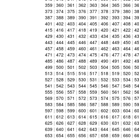
359
|
360
|
361
|
362
|
363
|
364
|
365
|
366
|
3
373
|
374
|
375
|
376
|
377
|
378
|
379
|
380
|
3
387
|
388
|
389
|
390
|
391
|
392
|
393
|
394
|
3
401
|
402
|
403
|
404
|
405
|
406
|
407
|
408
|
4
415
|
416
|
417
|
418
|
419
|
420
|
421
|
422
|
4
429
|
430
|
431
|
432
|
433
|
434
|
435
|
436
|
4
443
|
444
|
445
|
446
|
447
|
448
|
449
|
450
|
4
457
|
458
|
459
|
460
|
461
|
462
|
463
|
464
|
4
471
|
472
|
473
|
474
|
475
|
476
|
477
|
478
|
4
485
|
486
|
487
|
488
|
489
|
490
|
491
|
492
|
4
499
|
500
|
501
|
502
|
503
|
504
|
505
|
506
|
5
513
|
514
|
515
|
516
|
517
|
518
|
519
|
520
|
5
527
|
528
|
529
|
530
|
531
|
532
|
533
|
534
|
5
541
|
542
|
543
|
544
|
545
|
546
|
547
|
548
|
5
555
|
556
|
557
|
558
|
559
|
560
|
561
|
562
|
5
569
|
570
|
571
|
572
|
573
|
574
|
575
|
576
|
5
583
|
584
|
585
|
586
|
587
|
588
|
589
|
590
|
5
597
|
598
|
599
|
600
|
601
|
602
|
603
|
604
|
6
611
|
612
|
613
|
614
|
615
|
616
|
617
|
618
|
6
625
|
626
|
627
|
628
|
629
|
630
|
631
|
632
|
6
639
|
640
|
641
|
642
|
643
|
644
|
645
|
646
|
6
653
|
654
|
655
|
656
|
657
|
658
|
659
|
660
|
6