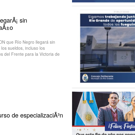
egarÃ¡ sin
 aÃ±o
DN que Río Negro llegará sin
los sueldos, incluso los
s del Frente para la Victoria de
so de especializaciÃ³n