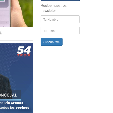
Recibe nuestros
newsleter
Nombre
y
Apellido
E-
mail