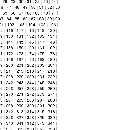
|
28
|
29
|
30
|
31
|
32
|
33
|
34
|
46
|
47
|
48
|
49
|
50
|
51
|
52
|
53
|
65
|
66
|
67
|
68
|
69
|
70
|
71
|
83
|
84
|
85
|
86
|
87
|
88
|
89
|
90
01
|
102
|
103
|
104
|
105
|
106
|
15
|
116
|
117
|
118
|
119
|
120
|
29
|
130
|
131
|
132
|
133
|
134
|
43
|
144
|
145
|
146
|
147
|
148
|
57
|
158
|
159
|
160
|
161
|
162
|
71
|
172
|
173
|
174
|
175
|
176
|
85
|
186
|
187
|
188
|
189
|
190
|
99
|
200
|
201
|
202
|
203
|
204
|
13
|
214
|
215
|
216
|
217
|
218
|
27
|
228
|
229
|
230
|
231
|
232
|
41
|
242
|
243
|
244
|
245
|
246
|
55
|
256
|
257
|
258
|
259
|
260
|
69
|
270
|
271
|
272
|
273
|
274
|
83
|
284
|
285
|
286
|
287
|
288
|
97
|
298
|
299
|
300
|
301
|
302
|
11
|
312
|
313
|
314
|
315
|
316
|
25
|
326
|
327
|
328
|
329
|
330
|
39
|
340
|
341
|
342
|
343
|
344
|
53
|
354
|
355
|
356
|
357
|
358
|