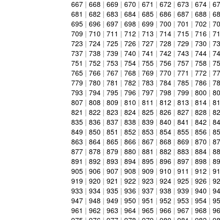
667
|
668
|
669
|
670
|
671
|
672
|
673
|
674
|
6
681
|
682
|
683
|
684
|
685
|
686
|
687
|
688
|
6
695
|
696
|
697
|
698
|
699
|
700
|
701
|
702
|
7
709
|
710
|
711
|
712
|
713
|
714
|
715
|
716
|
7
723
|
724
|
725
|
726
|
727
|
728
|
729
|
730
|
7
737
|
738
|
739
|
740
|
741
|
742
|
743
|
744
|
7
751
|
752
|
753
|
754
|
755
|
756
|
757
|
758
|
7
765
|
766
|
767
|
768
|
769
|
770
|
771
|
772
|
7
779
|
780
|
781
|
782
|
783
|
784
|
785
|
786
|
7
793
|
794
|
795
|
796
|
797
|
798
|
799
|
800
|
8
807
|
808
|
809
|
810
|
811
|
812
|
813
|
814
|
8
821
|
822
|
823
|
824
|
825
|
826
|
827
|
828
|
8
835
|
836
|
837
|
838
|
839
|
840
|
841
|
842
|
8
849
|
850
|
851
|
852
|
853
|
854
|
855
|
856
|
8
863
|
864
|
865
|
866
|
867
|
868
|
869
|
870
|
8
877
|
878
|
879
|
880
|
881
|
882
|
883
|
884
|
8
891
|
892
|
893
|
894
|
895
|
896
|
897
|
898
|
8
905
|
906
|
907
|
908
|
909
|
910
|
911
|
912
|
9
919
|
920
|
921
|
922
|
923
|
924
|
925
|
926
|
9
933
|
934
|
935
|
936
|
937
|
938
|
939
|
940
|
9
947
|
948
|
949
|
950
|
951
|
952
|
953
|
954
|
9
961
|
962
|
963
|
964
|
965
|
966
|
967
|
968
|
9
975
|
976
|
977
|
978
|
979
|
980
|
981
|
982
|
9