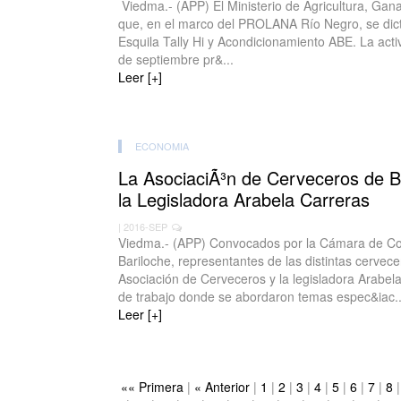
Viedma.- (APP) El Ministerio de Agricultura, Ga
que, en el marco del PROLANA Río Negro, se dic
Esquila Tally Hi y Acondicionamiento ABE. La activ
de septiembre pr&...
Leer [+]
ECONOMIA
La AsociaciÃ³n de Cerveceros de Ba
la Legisladora Arabela Carreras
| 2016-SEP
Viedma.- (APP) Convocados por la Cámara de Co
Bariloche, representantes de las distintas cervec
Asociación de Cerveceros y la legisladora Arabel
de trabajo donde se abordaron temas espec&iac..
Leer [+]
«« Primera
|
« Anterior
|
1
|
2
|
3
|
4
|
5
|
6
|
7
|
8