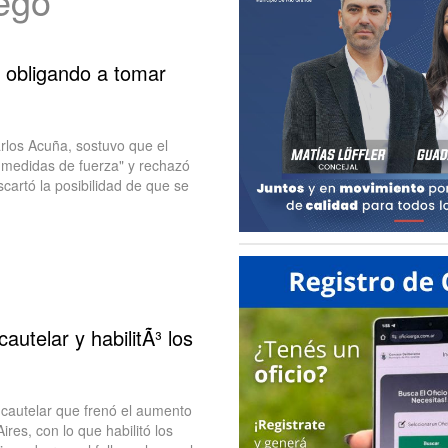
uego
 obligando a tomar
arlos Acuña, sostuvo que el
 medidas de fuerza" y rechazó
cartó la posibilidad de que se
cautelar y habilitÃ³ los
cautelar que frenó el aumento
ires, con lo que habilitó los