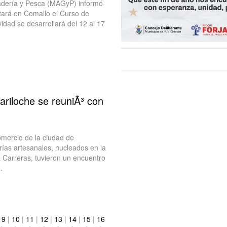
nadería y Pesca (MAGyP) informó
tará en Comallo el Curso de
idad se desarrollará del 12 al 17
riloche se reuniÃ³ con
mercio de la ciudad de
erías artesanales, nucleados en la
a Carreras, tuvieron un encuentro
.
|
9
|
10
|
11
|
12
|
13
|
14
|
15
|
16