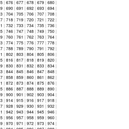
75
|
676
|
677
|
678
|
679
|
680
|
89
|
690
|
691
|
692
|
693
|
694
|
03
|
704
|
705
|
706
|
707
|
708
|
17
|
718
|
719
|
720
|
721
|
722
|
31
|
732
|
733
|
734
|
735
|
736
|
45
|
746
|
747
|
748
|
749
|
750
|
59
|
760
|
761
|
762
|
763
|
764
|
73
|
774
|
775
|
776
|
777
|
778
|
87
|
788
|
789
|
790
|
791
|
792
|
01
|
802
|
803
|
804
|
805
|
806
|
15
|
816
|
817
|
818
|
819
|
820
|
29
|
830
|
831
|
832
|
833
|
834
|
43
|
844
|
845
|
846
|
847
|
848
|
57
|
858
|
859
|
860
|
861
|
862
|
71
|
872
|
873
|
874
|
875
|
876
|
85
|
886
|
887
|
888
|
889
|
890
|
99
|
900
|
901
|
902
|
903
|
904
|
13
|
914
|
915
|
916
|
917
|
918
|
27
|
928
|
929
|
930
|
931
|
932
|
41
|
942
|
943
|
944
|
945
|
946
|
55
|
956
|
957
|
958
|
959
|
960
|
69
|
970
|
971
|
972
|
973
|
974
|
83
|
984
|
985
|
986
|
987
|
988
|