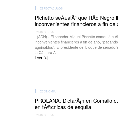
ESPECTACULOS
Pichetto seÃ±alÃ³ que RÃ­o Negro ll
inconvenientes financieros a fin de
| 2016-SEP
(ADN).- El senador Miguel Pichetto comentó a A
inconvenientes financieros a fin de año, “pagando 
aguinaldos”. El presidente del bloque de senadore
la Cámara Al...
Leer [+]
ECONOMIA
PROLANA: DictarÃ¡n en Comallo cur
en tÃ©cnicas de esquila
| 2016-SEP