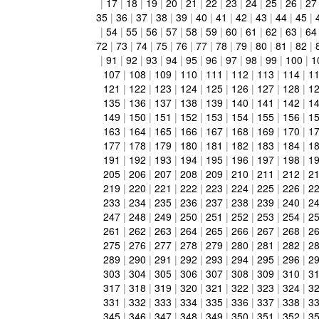
|
17
|
18
|
19
|
20
|
21
|
22
|
23
|
24
|
25
|
26
|
27
35
|
36
|
37
|
38
|
39
|
40
|
41
|
42
|
43
|
44
|
45
|
|
54
|
55
|
56
|
57
|
58
|
59
|
60
|
61
|
62
|
63
|
64
72
|
73
|
74
|
75
|
76
|
77
|
78
|
79
|
80
|
81
|
82
|
|
91
|
92
|
93
|
94
|
95
|
96
|
97
|
98
|
99
|
100
|
1
107
|
108
|
109
|
110
|
111
|
112
|
113
|
114
|
1
121
|
122
|
123
|
124
|
125
|
126
|
127
|
128
|
1
135
|
136
|
137
|
138
|
139
|
140
|
141
|
142
|
1
149
|
150
|
151
|
152
|
153
|
154
|
155
|
156
|
1
163
|
164
|
165
|
166
|
167
|
168
|
169
|
170
|
1
177
|
178
|
179
|
180
|
181
|
182
|
183
|
184
|
1
191
|
192
|
193
|
194
|
195
|
196
|
197
|
198
|
1
205
|
206
|
207
|
208
|
209
|
210
|
211
|
212
|
2
219
|
220
|
221
|
222
|
223
|
224
|
225
|
226
|
2
233
|
234
|
235
|
236
|
237
|
238
|
239
|
240
|
2
247
|
248
|
249
|
250
|
251
|
252
|
253
|
254
|
2
261
|
262
|
263
|
264
|
265
|
266
|
267
|
268
|
2
275
|
276
|
277
|
278
|
279
|
280
|
281
|
282
|
2
289
|
290
|
291
|
292
|
293
|
294
|
295
|
296
|
2
303
|
304
|
305
|
306
|
307
|
308
|
309
|
310
|
3
317
|
318
|
319
|
320
|
321
|
322
|
323
|
324
|
3
331
|
332
|
333
|
334
|
335
|
336
|
337
|
338
|
3
345
|
346
|
347
|
348
|
349
|
350
|
351
|
352
|
3