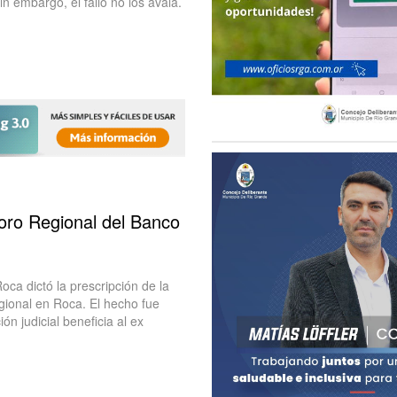
 embargo, el fallo no los avala.
soro Regional del Banco
a dictó la prescripción de la
gional en Roca. El hecho fue
n judicial beneficia al ex