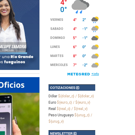
COTIZACIONES
Dólar
${dolar_c} / ${dolar_v}
Euro
${euro_c} / ${euro_v}
Real
${real_c} / ${real_v}
Peso Uruguayo
${urug_c} /
${urug_v}
NEWSLETTER