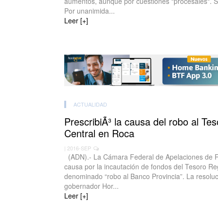
aumentos, aunque por cuestiones "procesales". Sin
Por unanimida...
Leer [+]
ACTUALIDAD
PrescribiÃ³ la causa del robo al Te
Central en Roca
| 2016-SEP
(ADN).- La Cámara Federal de Apelaciones de Roc
causa por la incautación de fondos del Tesoro Re
denominado “robo al Banco Provincia”. La resolució
gobernador Hor...
Leer [+]