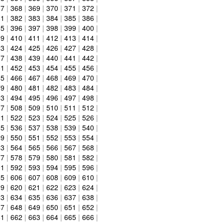
67
|
368
|
369
|
370
|
371
|
372
|
81
|
382
|
383
|
384
|
385
|
386
|
95
|
396
|
397
|
398
|
399
|
400
|
09
|
410
|
411
|
412
|
413
|
414
|
23
|
424
|
425
|
426
|
427
|
428
|
37
|
438
|
439
|
440
|
441
|
442
|
51
|
452
|
453
|
454
|
455
|
456
|
65
|
466
|
467
|
468
|
469
|
470
|
79
|
480
|
481
|
482
|
483
|
484
|
93
|
494
|
495
|
496
|
497
|
498
|
07
|
508
|
509
|
510
|
511
|
512
|
21
|
522
|
523
|
524
|
525
|
526
|
35
|
536
|
537
|
538
|
539
|
540
|
49
|
550
|
551
|
552
|
553
|
554
|
63
|
564
|
565
|
566
|
567
|
568
|
77
|
578
|
579
|
580
|
581
|
582
|
91
|
592
|
593
|
594
|
595
|
596
|
05
|
606
|
607
|
608
|
609
|
610
|
19
|
620
|
621
|
622
|
623
|
624
|
33
|
634
|
635
|
636
|
637
|
638
|
47
|
648
|
649
|
650
|
651
|
652
|
61
|
662
|
663
|
664
|
665
|
666
|