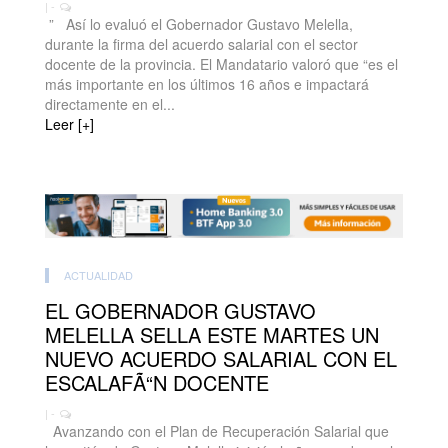
| -
” Así lo evaluó el Gobernador Gustavo Melella,
durante la firma del acuerdo salarial con el sector
docente de la provincia. El Mandatario valoró que “es el
más importante en los últimos 16 años e impactará
directamente en el...
Leer [+]
ACTUALIDAD
EL GOBERNADOR GUSTAVO
MELELLA SELLA ESTE MARTES UN
NUEVO ACUERDO SALARIAL CON EL
ESCALAFÃ“N DOCENTE
| -
Avanzando con el Plan de Recuperación Salarial que