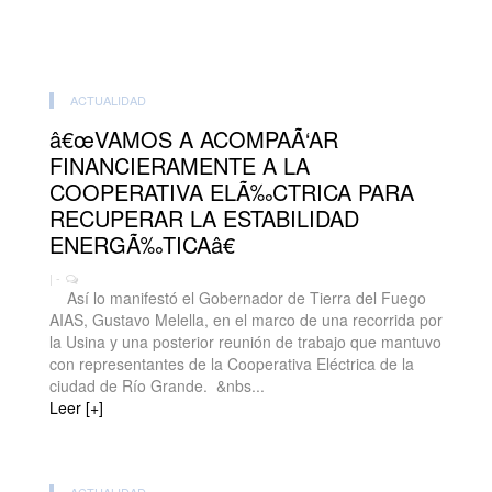
ACTUALIDAD
â€œVAMOS A ACOMPAÃ‘AR
FINANCIERAMENTE A LA
COOPERATIVA ELÃ‰CTRICA PARA
RECUPERAR LA ESTABILIDAD
ENERGÃ‰TICAâ€
| -
Así lo manifestó el Gobernador de Tierra del Fuego
AIAS, Gustavo Melella, en el marco de una recorrida por
la Usina y una posterior reunión de trabajo que mantuvo
con representantes de la Cooperativa Eléctrica de la
ciudad de Río Grande. &nbs...
Leer [+]