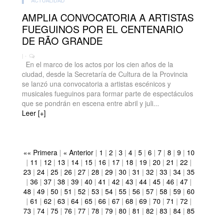
ACTUALIDAD
AMPLIA CONVOCATORIA A ARTISTAS
FUEGUINOS POR EL CENTENARIO
DE RÃO GRANDE
| -
En el marco de los actos por los cien años de la
ciudad, desde la Secretaría de Cultura de la Provincia
se lanzó una convocatoria a artistas escénicos y
musicales fueguinos para formar parte de espectáculos
que se pondrán en escena entre abril y juli...
Leer [+]
«« Primera
|
« Anterior
|
1
|
2
|
3
|
4
|
5
|
6
|
7
|
8
|
9
|
10
|
11
|
12
|
13
|
14
|
15
|
16
|
17
|
18
|
19
|
20
|
21
|
22
|
23
|
24
|
25
|
26
|
27
|
28
|
29
|
30
|
31
|
32
|
33
|
34
|
35
|
36
|
37
|
38
|
39
|
40
|
41
|
42
|
43
|
44
|
45
|
46
|
47
|
48
|
49
|
50
|
51
|
52
|
53
|
54
|
55
|
56
|
57
|
58
|
59
|
60
|
61
|
62
|
63
|
64
|
65
|
66
|
67
|
68
|
69
|
70
|
71
|
72
|
73
|
74
|
75
|
76
|
77
|
78
|
79
|
80
|
81
|
82
|
83
|
84
|
85