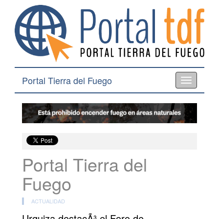
Portal Tierra del Fuego
Toggle
navigation
Portal Tierra del
Fuego
ACTUALIDAD
Urquiza destacÃ³ el Foro de