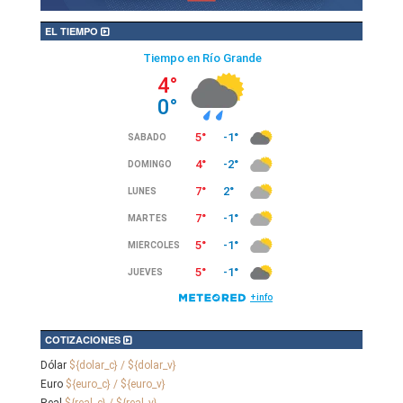
EL TIEMPO
COTIZACIONES
Dólar
${dolar_c} / ${dolar_v}
Euro
${euro_c} / ${euro_v}
Real
${real_c} / ${real_v}