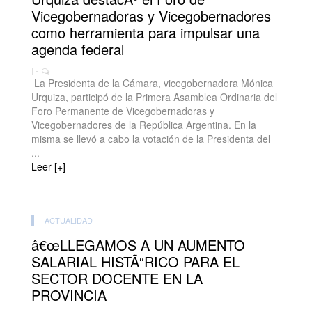
Vicegobernadoras y Vicegobernadores
como herramienta para impulsar una
agenda federal
| -
La Presidenta de la Cámara, vicegobernadora Mónica
Urquiza, participó de la Primera Asamblea Ordinaria del
Foro Permanente de Vicegobernadoras y
Vicegobernadores de la República Argentina. En la
misma se llevó a cabo la votación de la Presidenta del
...
Leer [+]
ACTUALIDAD
â€œLLEGAMOS A UN AUMENTO
SALARIAL HISTÃ“RICO PARA EL
SECTOR DOCENTE EN LA
PROVINCIA