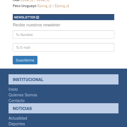
Peso Uruguayo
${urug_c} / ${urug_v}
NEWSLETTER
Recibe nuestros newsleter
Nombre
y
Apellido
E-
mail
INSTITUCIONAL
Inicio
Quienes Somos
Contacto
NOTICIAS
Actualidad
Deportes