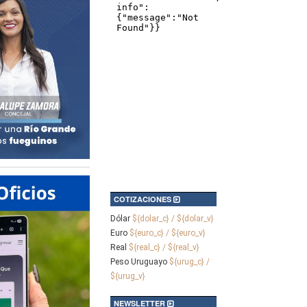
COTIZACIONES
Dólar
${dolar_c} / ${dolar_v}
Euro
${euro_c} / ${euro_v}
Real
${real_c} / ${real_v}
Peso Uruguayo
${urug_c} /
${urug_v}
NEWSLETTER