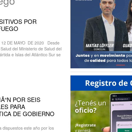
uego
SITIVOS POR
 FUEGO
 12 DE MAYO DE 2020 Desde
 Salud del Ministerio de Salud del
rtida e Islas del Atlántico Sur se
Ã“N POR SEIS
ES PARA
TICA DE GOBIERNO
 dispuestos este año por los