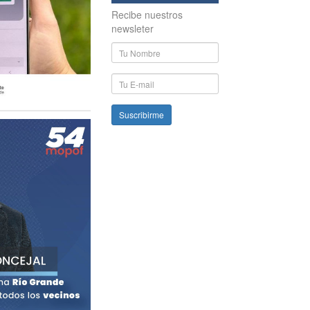
Recibe nuestros
newsleter
Nombre
y
Apellido
E-
mail