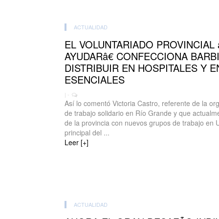
ACTUALIDAD
EL VOLUNTARIADO PROVINCIAL
AYUDARâ€ CONFECCIONA BARB
DISTRIBUIR EN HOSPITALES Y E
ESENCIALES
| -
Así lo comentó Victoria Castro, referente de la or
de trabajo solidario en Río Grande y que actualm
de la provincia con nuevos grupos de trabajo en U
principal del ...
Leer [+]
ACTUALIDAD