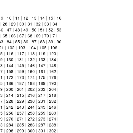
|
9
|
10
|
11
|
12
|
13
|
14
|
15
|
16
|
28
|
29
|
30
|
31
|
32
|
33
|
34
|
46
|
47
|
48
|
49
|
50
|
51
|
52
|
53
|
65
|
66
|
67
|
68
|
69
|
70
|
71
|
83
|
84
|
85
|
86
|
87
|
88
|
89
|
90
01
|
102
|
103
|
104
|
105
|
106
|
15
|
116
|
117
|
118
|
119
|
120
|
29
|
130
|
131
|
132
|
133
|
134
|
43
|
144
|
145
|
146
|
147
|
148
|
57
|
158
|
159
|
160
|
161
|
162
|
71
|
172
|
173
|
174
|
175
|
176
|
85
|
186
|
187
|
188
|
189
|
190
|
99
|
200
|
201
|
202
|
203
|
204
|
13
|
214
|
215
|
216
|
217
|
218
|
27
|
228
|
229
|
230
|
231
|
232
|
41
|
242
|
243
|
244
|
245
|
246
|
55
|
256
|
257
|
258
|
259
|
260
|
69
|
270
|
271
|
272
|
273
|
274
|
83
|
284
|
285
|
286
|
287
|
288
|
97
|
298
|
299
|
300
|
301
|
302
|