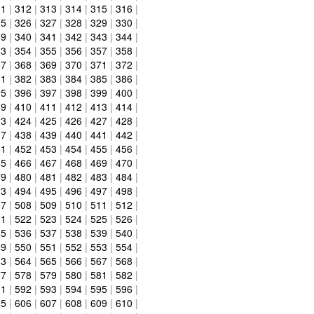
11
|
312
|
313
|
314
|
315
|
316
|
25
|
326
|
327
|
328
|
329
|
330
|
39
|
340
|
341
|
342
|
343
|
344
|
53
|
354
|
355
|
356
|
357
|
358
|
67
|
368
|
369
|
370
|
371
|
372
|
81
|
382
|
383
|
384
|
385
|
386
|
95
|
396
|
397
|
398
|
399
|
400
|
09
|
410
|
411
|
412
|
413
|
414
|
23
|
424
|
425
|
426
|
427
|
428
|
37
|
438
|
439
|
440
|
441
|
442
|
51
|
452
|
453
|
454
|
455
|
456
|
65
|
466
|
467
|
468
|
469
|
470
|
79
|
480
|
481
|
482
|
483
|
484
|
93
|
494
|
495
|
496
|
497
|
498
|
07
|
508
|
509
|
510
|
511
|
512
|
21
|
522
|
523
|
524
|
525
|
526
|
35
|
536
|
537
|
538
|
539
|
540
|
49
|
550
|
551
|
552
|
553
|
554
|
63
|
564
|
565
|
566
|
567
|
568
|
77
|
578
|
579
|
580
|
581
|
582
|
91
|
592
|
593
|
594
|
595
|
596
|
05
|
606
|
607
|
608
|
609
|
610
|