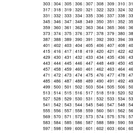
303
|
304
|
305
|
306
|
307
|
308
|
309
|
310
|
3
317
|
318
|
319
|
320
|
321
|
322
|
323
|
324
|
3
331
|
332
|
333
|
334
|
335
|
336
|
337
|
338
|
3
345
|
346
|
347
|
348
|
349
|
350
|
351
|
352
|
3
359
|
360
|
361
|
362
|
363
|
364
|
365
|
366
|
3
373
|
374
|
375
|
376
|
377
|
378
|
379
|
380
|
3
387
|
388
|
389
|
390
|
391
|
392
|
393
|
394
|
3
401
|
402
|
403
|
404
|
405
|
406
|
407
|
408
|
4
415
|
416
|
417
|
418
|
419
|
420
|
421
|
422
|
4
429
|
430
|
431
|
432
|
433
|
434
|
435
|
436
|
4
443
|
444
|
445
|
446
|
447
|
448
|
449
|
450
|
4
457
|
458
|
459
|
460
|
461
|
462
|
463
|
464
|
4
471
|
472
|
473
|
474
|
475
|
476
|
477
|
478
|
4
485
|
486
|
487
|
488
|
489
|
490
|
491
|
492
|
4
499
|
500
|
501
|
502
|
503
|
504
|
505
|
506
|
5
513
|
514
|
515
|
516
|
517
|
518
|
519
|
520
|
5
527
|
528
|
529
|
530
|
531
|
532
|
533
|
534
|
5
541
|
542
|
543
|
544
|
545
|
546
|
547
|
548
|
5
555
|
556
|
557
|
558
|
559
|
560
|
561
|
562
|
5
569
|
570
|
571
|
572
|
573
|
574
|
575
|
576
|
5
583
|
584
|
585
|
586
|
587
|
588
|
589
|
590
|
5
597
|
598
|
599
|
600
|
601
|
602
|
603
|
604
|
6