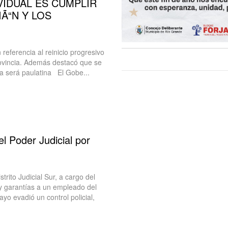
VIDUAL ES CUMPLIR
Ã“N Y LOS
eferencia al reinicio progresivo
provincia. Además destacó que se
a será paulatina El Gobe...
el Poder Judicial por
rito Judicial Sur, a cargo del
y garantías a un empleado del
o evadió un control policial,