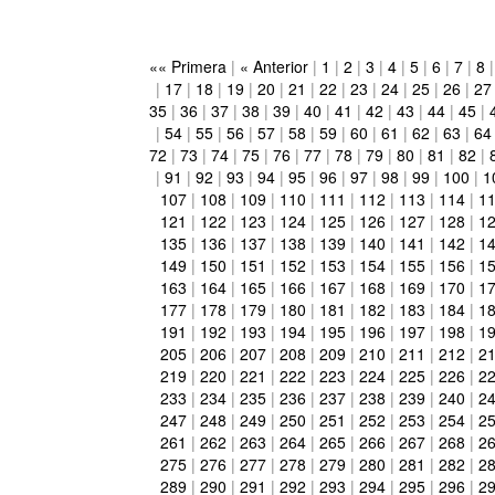
«« Primera
|
« Anterior
|
1
|
2
|
3
|
4
|
5
|
6
|
7
|
8
|
17
|
18
|
19
|
20
|
21
|
22
|
23
|
24
|
25
|
26
|
27
35
|
36
|
37
|
38
|
39
|
40
|
41
|
42
|
43
|
44
|
45
|
|
54
|
55
|
56
|
57
|
58
|
59
|
60
|
61
|
62
|
63
|
64
72
|
73
|
74
|
75
|
76
|
77
|
78
|
79
|
80
|
81
|
82
|
|
91
|
92
|
93
|
94
|
95
|
96
|
97
|
98
|
99
|
100
|
1
107
|
108
|
109
|
110
|
111
|
112
|
113
|
114
|
1
121
|
122
|
123
|
124
|
125
|
126
|
127
|
128
|
1
135
|
136
|
137
|
138
|
139
|
140
|
141
|
142
|
1
149
|
150
|
151
|
152
|
153
|
154
|
155
|
156
|
1
163
|
164
|
165
|
166
|
167
|
168
|
169
|
170
|
1
177
|
178
|
179
|
180
|
181
|
182
|
183
|
184
|
1
191
|
192
|
193
|
194
|
195
|
196
|
197
|
198
|
1
205
|
206
|
207
|
208
|
209
|
210
|
211
|
212
|
2
219
|
220
|
221
|
222
|
223
|
224
|
225
|
226
|
2
233
|
234
|
235
|
236
|
237
|
238
|
239
|
240
|
2
247
|
248
|
249
|
250
|
251
|
252
|
253
|
254
|
2
261
|
262
|
263
|
264
|
265
|
266
|
267
|
268
|
2
275
|
276
|
277
|
278
|
279
|
280
|
281
|
282
|
2
289
|
290
|
291
|
292
|
293
|
294
|
295
|
296
|
2