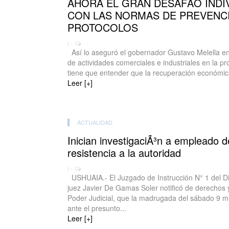
AHORA EL GRAN DESAFÃO INDI
CON LAS NORMAS DE PREVENCI
PROTOCOLOS
| -
Así lo aseguró el gobernador Gustavo Melella en r
de actividades comerciales e industriales en la 
tiene que entender que la recuperación económic
Leer [+]
ACTUALIDAD
Inician investigaciÃ³n a empleado d
resistencia a la autoridad
| -
USHUAIA.- El Juzgado de Instrucción N° 1 del Dist
juez Javier De Gamas Soler notificó de derechos 
Poder Judicial, que la madrugada del sábado 9 may
ante el presunto...
Leer [+]