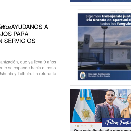
 â€œAYUDANOS A
IJOS PARA
N SERVICIOS
ganización, que ya lleva 9 años
ente se expande hacia el resto
shuaia y Tolhuin. La referente