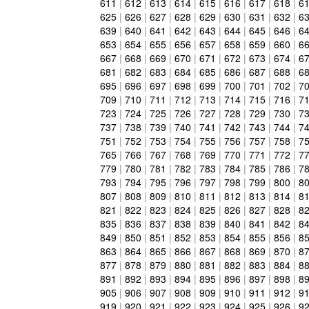
611
|
612
|
613
|
614
|
615
|
616
|
617
|
618
|
6
625
|
626
|
627
|
628
|
629
|
630
|
631
|
632
|
6
639
|
640
|
641
|
642
|
643
|
644
|
645
|
646
|
6
653
|
654
|
655
|
656
|
657
|
658
|
659
|
660
|
6
667
|
668
|
669
|
670
|
671
|
672
|
673
|
674
|
6
681
|
682
|
683
|
684
|
685
|
686
|
687
|
688
|
6
695
|
696
|
697
|
698
|
699
|
700
|
701
|
702
|
7
709
|
710
|
711
|
712
|
713
|
714
|
715
|
716
|
7
723
|
724
|
725
|
726
|
727
|
728
|
729
|
730
|
7
737
|
738
|
739
|
740
|
741
|
742
|
743
|
744
|
7
751
|
752
|
753
|
754
|
755
|
756
|
757
|
758
|
7
765
|
766
|
767
|
768
|
769
|
770
|
771
|
772
|
7
779
|
780
|
781
|
782
|
783
|
784
|
785
|
786
|
7
793
|
794
|
795
|
796
|
797
|
798
|
799
|
800
|
8
807
|
808
|
809
|
810
|
811
|
812
|
813
|
814
|
8
821
|
822
|
823
|
824
|
825
|
826
|
827
|
828
|
8
835
|
836
|
837
|
838
|
839
|
840
|
841
|
842
|
8
849
|
850
|
851
|
852
|
853
|
854
|
855
|
856
|
8
863
|
864
|
865
|
866
|
867
|
868
|
869
|
870
|
8
877
|
878
|
879
|
880
|
881
|
882
|
883
|
884
|
8
891
|
892
|
893
|
894
|
895
|
896
|
897
|
898
|
8
905
|
906
|
907
|
908
|
909
|
910
|
911
|
912
|
9
919
|
920
|
921
|
922
|
923
|
924
|
925
|
926
|
9