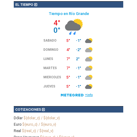
EL TIEMPO
COTIZACIONES
Dólar
${dolar_c} / ${dolar_v}
Euro
${euro_c} / ${euro_v}
Real
${real_c} / ${real_v}