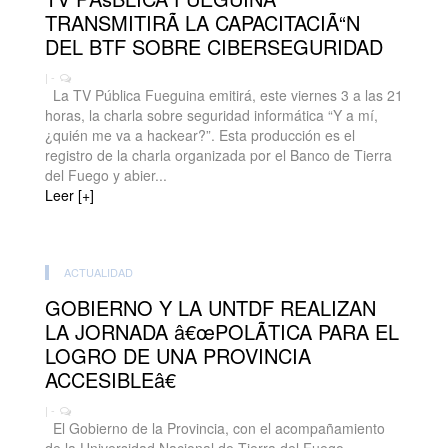
TRANSMITIRÃ LA CAPACITACIÃ“N
DEL BTF SOBRE CIBERSEGURIDAD
| -
La TV Pública Fueguina emitirá, este viernes 3 a las 21
horas, la charla sobre seguridad informática “Y a mí,
¿quién me va a hackear?”. Esta producción es el
registro de la charla organizada por el Banco de Tierra
del Fuego y abier...
Leer [+]
ACTUALIDAD
GOBIERNO Y LA UNTDF REALIZAN
LA JORNADA â€œPOLÃTICA PARA EL
LOGRO DE UNA PROVINCIA
ACCESIBLEâ€
| -
El Gobierno de la Provincia, con el acompañamiento