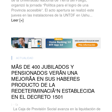
de la Universidad Nacional de Tierra del Fuego,
organizó la jornada “Política para el logro de una
Provincia accesible”. El acto apertura se realizó este
jueves en las instalaciones de la UNTDF en Ushu...
Leer [+]
ACTUALIDAD
MÃS DE 400 JUBILADOS Y
PENSIONADOS VERÃN UNA
MEJORÃA EN SUS HABERES
PRODUCTO DE LA
REDETERMINACIÃ“N ESTABLECIDA
EN EL DECRETO 1501
| -
La Caja de Previsión Social avanza en la liquidación de