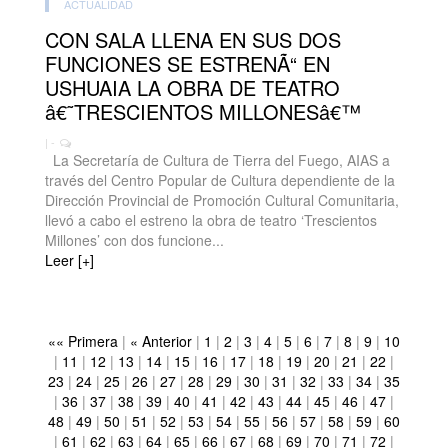
ACTUALIDAD
CON SALA LLENA EN SUS DOS
FUNCIONES SE ESTRENÃ“ EN
USHUAIA LA OBRA DE TEATRO
â€˜TRESCIENTOS MILLONESâ€™
| -
La Secretaría de Cultura de Tierra del Fuego, AIAS a
través del Centro Popular de Cultura dependiente de la
Dirección Provincial de Promoción Cultural Comunitaria,
llevó a cabo el estreno la obra de teatro ‘Trescientos
Millones’ con dos funcione...
Leer [+]
«« Primera
|
« Anterior
|
1
|
2
|
3
|
4
|
5
|
6
|
7
|
8
|
9
|
10
|
11
|
12
|
13
|
14
|
15
|
16
|
17
|
18
|
19
|
20
|
21
|
22
|
23
|
24
|
25
|
26
|
27
|
28
|
29
|
30
|
31
|
32
|
33
|
34
|
35
|
36
|
37
|
38
|
39
|
40
|
41
|
42
|
43
|
44
|
45
|
46
|
47
|
48
|
49
|
50
|
51
|
52
|
53
|
54
|
55
|
56
|
57
|
58
|
59
|
60
|
61
|
62
|
63
|
64
|
65
|
66
|
67
|
68
|
69
|
70
|
71
|
72
|