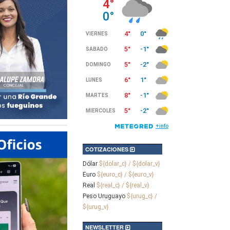
COTIZACIONES
Dólar
${dolar_c} / ${dolar_v}
Euro
${euro_c} / ${euro_v}
Real
${real_c} / ${real_v}
Peso Uruguayo
${urug_c} /
${urug_v}
NEWSLETTER