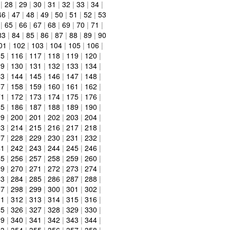
|
28
|
29
|
30
|
31
|
32
|
33
|
34
|
46
|
47
|
48
|
49
|
50
|
51
|
52
|
53
|
65
|
66
|
67
|
68
|
69
|
70
|
71
|
83
|
84
|
85
|
86
|
87
|
88
|
89
|
90
01
|
102
|
103
|
104
|
105
|
106
|
15
|
116
|
117
|
118
|
119
|
120
|
29
|
130
|
131
|
132
|
133
|
134
|
43
|
144
|
145
|
146
|
147
|
148
|
57
|
158
|
159
|
160
|
161
|
162
|
71
|
172
|
173
|
174
|
175
|
176
|
85
|
186
|
187
|
188
|
189
|
190
|
99
|
200
|
201
|
202
|
203
|
204
|
13
|
214
|
215
|
216
|
217
|
218
|
27
|
228
|
229
|
230
|
231
|
232
|
41
|
242
|
243
|
244
|
245
|
246
|
55
|
256
|
257
|
258
|
259
|
260
|
69
|
270
|
271
|
272
|
273
|
274
|
83
|
284
|
285
|
286
|
287
|
288
|
97
|
298
|
299
|
300
|
301
|
302
|
11
|
312
|
313
|
314
|
315
|
316
|
25
|
326
|
327
|
328
|
329
|
330
|
39
|
340
|
341
|
342
|
343
|
344
|
53
|
354
|
355
|
356
|
357
|
358
|