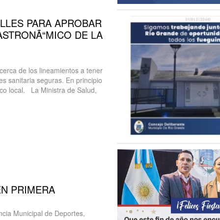
ALLES PARA APROBAR
ASTRONÃ“MICO DE LA
erca de los lineamientos a tener
es sanitaria seguras. En principio
ico local. La Ministra de Salud,
EN PRIMERA
cia Municipal de Deportes,