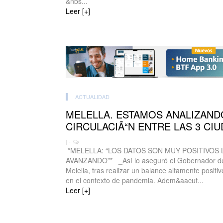
&nbs...
Leer [+]
ACTUALIDAD
MELELLA. ESTAMOS ANALIZAND
CIRCULACIÃ“N ENTRE LAS 3 CI
| -
*MELELLA: “LOS DATOS SON MUY POSITIVOS 
AVANZANDO”* _Así lo aseguró el Gobernador de
Melella, tras realizar un balance altamente positi
en el contexto de pandemia. Adem&aacut...
Leer [+]