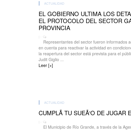
ACTUALIDAD
EL GOBIERNO ULTIMA LOS DET
EL PROTOCOLO DEL SECTOR G
PROVINCIA
| -
Representantes del sector fueron informados ac
en cuenta para reactivar la actividad en condicion
la reapertura del sector está prevista para el públ
Judit Giglio ...
Leer [+]
ACTUALIDAD
CUMPLÃ TU SUEÃ‘O DE JUGAR 
| -
El Municipio de Río Grande, a través de la Agen