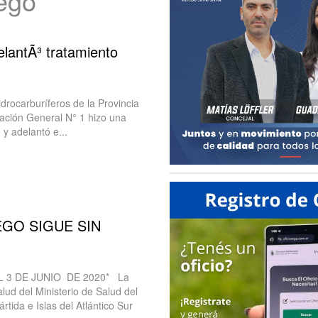
uego
antÃ³ tratamiento
drocarburíferos de la Provincia
lación General N° 1 hizo una
y adelantó e...
EGO SIGUE SIN
L 3 DE JUNIO DE 2020* La
lud del Ministerio de Salud del
rtida e Islas del Atlántico Sur