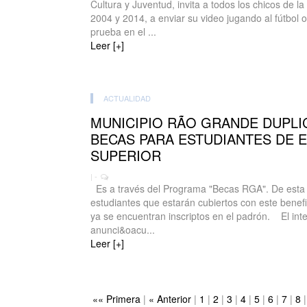
Cultura y Juventud, invita a todos los chicos de la
2004 y 2014, a enviar su video jugando al fútbol o
prueba en el ...
Leer [+]
ACTUALIDAD
MUNICIPIO RÃO GRANDE DUPLI
BECAS PARA ESTUDIANTES DE 
SUPERIOR
| -
Es a través del Programa "Becas RGA". De esta 
estudiantes que estarán cubiertos con este benefi
ya se encuentran inscriptos en el padrón. El int
anunci&oacu...
Leer [+]
«« Primera
|
« Anterior
|
1
|
2
|
3
|
4
|
5
|
6
|
7
|
8