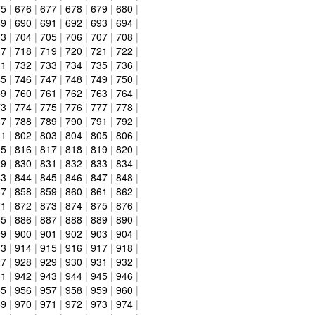
75
|
676
|
677
|
678
|
679
|
680
|
89
|
690
|
691
|
692
|
693
|
694
|
03
|
704
|
705
|
706
|
707
|
708
|
17
|
718
|
719
|
720
|
721
|
722
|
31
|
732
|
733
|
734
|
735
|
736
|
45
|
746
|
747
|
748
|
749
|
750
|
59
|
760
|
761
|
762
|
763
|
764
|
73
|
774
|
775
|
776
|
777
|
778
|
87
|
788
|
789
|
790
|
791
|
792
|
01
|
802
|
803
|
804
|
805
|
806
|
15
|
816
|
817
|
818
|
819
|
820
|
29
|
830
|
831
|
832
|
833
|
834
|
43
|
844
|
845
|
846
|
847
|
848
|
57
|
858
|
859
|
860
|
861
|
862
|
71
|
872
|
873
|
874
|
875
|
876
|
85
|
886
|
887
|
888
|
889
|
890
|
99
|
900
|
901
|
902
|
903
|
904
|
13
|
914
|
915
|
916
|
917
|
918
|
27
|
928
|
929
|
930
|
931
|
932
|
41
|
942
|
943
|
944
|
945
|
946
|
55
|
956
|
957
|
958
|
959
|
960
|
69
|
970
|
971
|
972
|
973
|
974
|