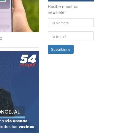
Recibe nuestros
newsleter
Nombre
y
Apellido
E-
mail