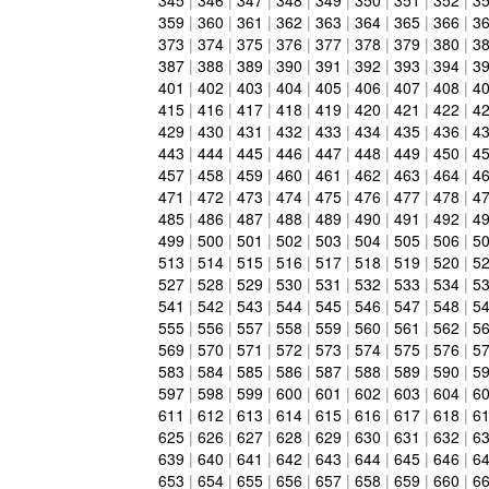
359
|
360
|
361
|
362
|
363
|
364
|
365
|
366
|
3
373
|
374
|
375
|
376
|
377
|
378
|
379
|
380
|
3
387
|
388
|
389
|
390
|
391
|
392
|
393
|
394
|
3
401
|
402
|
403
|
404
|
405
|
406
|
407
|
408
|
4
415
|
416
|
417
|
418
|
419
|
420
|
421
|
422
|
4
429
|
430
|
431
|
432
|
433
|
434
|
435
|
436
|
4
443
|
444
|
445
|
446
|
447
|
448
|
449
|
450
|
4
457
|
458
|
459
|
460
|
461
|
462
|
463
|
464
|
4
471
|
472
|
473
|
474
|
475
|
476
|
477
|
478
|
4
485
|
486
|
487
|
488
|
489
|
490
|
491
|
492
|
4
499
|
500
|
501
|
502
|
503
|
504
|
505
|
506
|
5
513
|
514
|
515
|
516
|
517
|
518
|
519
|
520
|
5
527
|
528
|
529
|
530
|
531
|
532
|
533
|
534
|
5
541
|
542
|
543
|
544
|
545
|
546
|
547
|
548
|
5
555
|
556
|
557
|
558
|
559
|
560
|
561
|
562
|
5
569
|
570
|
571
|
572
|
573
|
574
|
575
|
576
|
5
583
|
584
|
585
|
586
|
587
|
588
|
589
|
590
|
5
597
|
598
|
599
|
600
|
601
|
602
|
603
|
604
|
6
611
|
612
|
613
|
614
|
615
|
616
|
617
|
618
|
6
625
|
626
|
627
|
628
|
629
|
630
|
631
|
632
|
6
639
|
640
|
641
|
642
|
643
|
644
|
645
|
646
|
6
653
|
654
|
655
|
656
|
657
|
658
|
659
|
660
|
6