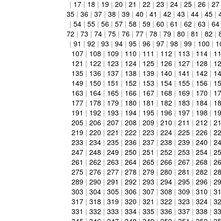
|
17
|
18
|
19
|
20
|
21
|
22
|
23
|
24
|
25
|
26
|
27
35
|
36
|
37
|
38
|
39
|
40
|
41
|
42
|
43
|
44
|
45
|
|
54
|
55
|
56
|
57
|
58
|
59
|
60
|
61
|
62
|
63
|
64
72
|
73
|
74
|
75
|
76
|
77
|
78
|
79
|
80
|
81
|
82
|
|
91
|
92
|
93
|
94
|
95
|
96
|
97
|
98
|
99
|
100
|
1
107
|
108
|
109
|
110
|
111
|
112
|
113
|
114
|
1
121
|
122
|
123
|
124
|
125
|
126
|
127
|
128
|
1
135
|
136
|
137
|
138
|
139
|
140
|
141
|
142
|
1
149
|
150
|
151
|
152
|
153
|
154
|
155
|
156
|
1
163
|
164
|
165
|
166
|
167
|
168
|
169
|
170
|
1
177
|
178
|
179
|
180
|
181
|
182
|
183
|
184
|
1
191
|
192
|
193
|
194
|
195
|
196
|
197
|
198
|
1
205
|
206
|
207
|
208
|
209
|
210
|
211
|
212
|
2
219
|
220
|
221
|
222
|
223
|
224
|
225
|
226
|
2
233
|
234
|
235
|
236
|
237
|
238
|
239
|
240
|
2
247
|
248
|
249
|
250
|
251
|
252
|
253
|
254
|
2
261
|
262
|
263
|
264
|
265
|
266
|
267
|
268
|
2
275
|
276
|
277
|
278
|
279
|
280
|
281
|
282
|
2
289
|
290
|
291
|
292
|
293
|
294
|
295
|
296
|
2
303
|
304
|
305
|
306
|
307
|
308
|
309
|
310
|
3
317
|
318
|
319
|
320
|
321
|
322
|
323
|
324
|
3
331
|
332
|
333
|
334
|
335
|
336
|
337
|
338
|
3
345
|
346
|
347
|
348
|
349
|
350
|
351
|
352
|
3