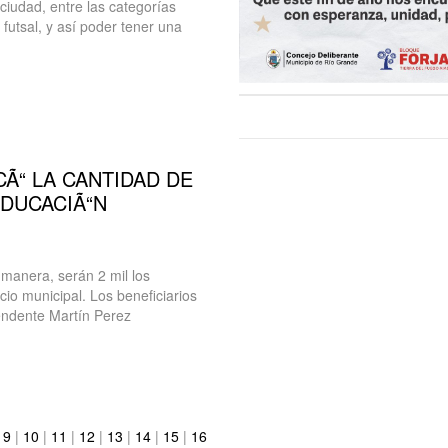
 ciudad, entre las categorías
 futsal, y así poder tener una
CÃ“ LA CANTIDAD DE
EDUCACIÃ“N
manera, serán 2 mil los
cio municipal. Los beneficiarios
endente Martín Perez
|
9
|
10
|
11
|
12
|
13
|
14
|
15
|
16