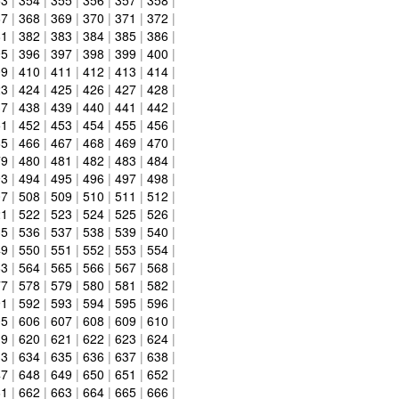
67
|
368
|
369
|
370
|
371
|
372
|
81
|
382
|
383
|
384
|
385
|
386
|
95
|
396
|
397
|
398
|
399
|
400
|
09
|
410
|
411
|
412
|
413
|
414
|
23
|
424
|
425
|
426
|
427
|
428
|
37
|
438
|
439
|
440
|
441
|
442
|
51
|
452
|
453
|
454
|
455
|
456
|
65
|
466
|
467
|
468
|
469
|
470
|
79
|
480
|
481
|
482
|
483
|
484
|
93
|
494
|
495
|
496
|
497
|
498
|
07
|
508
|
509
|
510
|
511
|
512
|
21
|
522
|
523
|
524
|
525
|
526
|
35
|
536
|
537
|
538
|
539
|
540
|
49
|
550
|
551
|
552
|
553
|
554
|
63
|
564
|
565
|
566
|
567
|
568
|
77
|
578
|
579
|
580
|
581
|
582
|
91
|
592
|
593
|
594
|
595
|
596
|
05
|
606
|
607
|
608
|
609
|
610
|
19
|
620
|
621
|
622
|
623
|
624
|
33
|
634
|
635
|
636
|
637
|
638
|
47
|
648
|
649
|
650
|
651
|
652
|
61
|
662
|
663
|
664
|
665
|
666
|