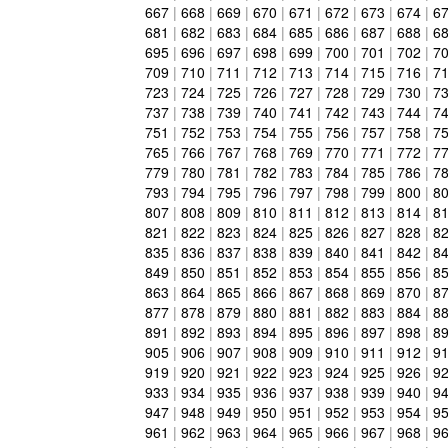
667
|
668
|
669
|
670
|
671
|
672
|
673
|
674
|
6
681
|
682
|
683
|
684
|
685
|
686
|
687
|
688
|
6
695
|
696
|
697
|
698
|
699
|
700
|
701
|
702
|
7
709
|
710
|
711
|
712
|
713
|
714
|
715
|
716
|
7
723
|
724
|
725
|
726
|
727
|
728
|
729
|
730
|
7
737
|
738
|
739
|
740
|
741
|
742
|
743
|
744
|
7
751
|
752
|
753
|
754
|
755
|
756
|
757
|
758
|
7
765
|
766
|
767
|
768
|
769
|
770
|
771
|
772
|
7
779
|
780
|
781
|
782
|
783
|
784
|
785
|
786
|
7
793
|
794
|
795
|
796
|
797
|
798
|
799
|
800
|
8
807
|
808
|
809
|
810
|
811
|
812
|
813
|
814
|
8
821
|
822
|
823
|
824
|
825
|
826
|
827
|
828
|
8
835
|
836
|
837
|
838
|
839
|
840
|
841
|
842
|
8
849
|
850
|
851
|
852
|
853
|
854
|
855
|
856
|
8
863
|
864
|
865
|
866
|
867
|
868
|
869
|
870
|
8
877
|
878
|
879
|
880
|
881
|
882
|
883
|
884
|
8
891
|
892
|
893
|
894
|
895
|
896
|
897
|
898
|
8
905
|
906
|
907
|
908
|
909
|
910
|
911
|
912
|
9
919
|
920
|
921
|
922
|
923
|
924
|
925
|
926
|
9
933
|
934
|
935
|
936
|
937
|
938
|
939
|
940
|
9
947
|
948
|
949
|
950
|
951
|
952
|
953
|
954
|
9
961
|
962
|
963
|
964
|
965
|
966
|
967
|
968
|
9