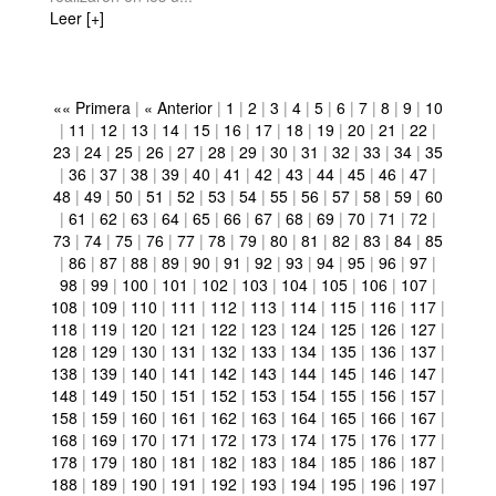
Leer [+]
«« Primera
|
« Anterior
|
1
|
2
|
3
|
4
|
5
|
6
|
7
|
8
|
9
|
10
|
11
|
12
|
13
|
14
|
15
|
16
|
17
|
18
|
19
|
20
|
21
|
22
|
23
|
24
|
25
|
26
|
27
|
28
|
29
|
30
|
31
|
32
|
33
|
34
|
35
|
36
|
37
|
38
|
39
|
40
|
41
|
42
|
43
|
44
|
45
|
46
|
47
|
48
|
49
|
50
|
51
|
52
|
53
|
54
|
55
|
56
|
57
|
58
|
59
|
60
|
61
|
62
|
63
|
64
|
65
|
66
|
67
|
68
|
69
|
70
|
71
|
72
|
73
|
74
|
75
|
76
|
77
|
78
|
79
|
80
|
81
|
82
|
83
|
84
|
85
|
86
|
87
|
88
|
89
|
90
|
91
|
92
|
93
|
94
|
95
|
96
|
97
|
98
|
99
|
100
|
101
|
102
|
103
|
104
|
105
|
106
|
107
|
108
|
109
|
110
|
111
|
112
|
113
|
114
|
115
|
116
|
117
|
118
|
119
|
120
|
121
|
122
|
123
|
124
|
125
|
126
|
127
|
128
|
129
|
130
|
131
|
132
|
133
|
134
|
135
|
136
|
137
|
138
|
139
|
140
|
141
|
142
|
143
|
144
|
145
|
146
|
147
|
148
|
149
|
150
|
151
|
152
|
153
|
154
|
155
|
156
|
157
|
158
|
159
|
160
|
161
|
162
|
163
|
164
|
165
|
166
|
167
|
168
|
169
|
170
|
171
|
172
|
173
|
174
|
175
|
176
|
177
|
178
|
179
|
180
|
181
|
182
|
183
|
184
|
185
|
186
|
187
|
188
|
189
|
190
|
191
|
192
|
193
|
194
|
195
|
196
|
197
|