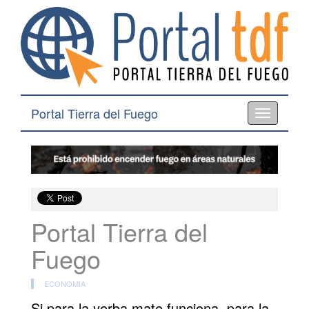
Portal Tierra del Fuego
Toggle
navigation
Portal Tierra del
Fuego
ECONOMIA
Si para la yerba mate funciona, para la