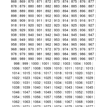
868
|
869
|
870
|
871
|
872
|
873
|
874
|
875
|
876
|
877
|
878
|
879
|
880
|
881
|
882
|
883
|
884
|
885
|
886
|
887
|
888
|
889
|
890
|
891
|
892
|
893
|
894
|
895
|
896
|
897
|
898
|
899
|
900
|
901
|
902
|
903
|
904
|
905
|
906
|
907
|
908
|
909
|
910
|
911
|
912
|
913
|
914
|
915
|
916
|
917
|
918
|
919
|
920
|
921
|
922
|
923
|
924
|
925
|
926
|
927
|
928
|
929
|
930
|
931
|
932
|
933
|
934
|
935
|
936
|
937
|
938
|
939
|
940
|
941
|
942
|
943
|
944
|
945
|
946
|
947
|
948
|
949
|
950
|
951
|
952
|
953
|
954
|
955
|
956
|
957
|
958
|
959
|
960
|
961
|
962
|
963
|
964
|
965
|
966
|
967
|
968
|
969
|
970
|
971
|
972
|
973
|
974
|
975
|
976
|
977
|
978
|
979
|
980
|
981
|
982
|
983
|
984
|
985
|
986
|
987
|
988
|
989
|
990
|
991
|
992
|
993
|
994
|
995
|
996
|
997
|
998
|
999
|
1000
|
1001
|
1002
|
1003
|
1004
|
1005
|
1006
|
1007
|
1008
|
1009
|
1010
|
1011
|
1012
|
1013
|
1014
|
1015
|
1016
|
1017
|
1018
|
1019
|
1020
|
1021
|
1022
|
1023
|
1024
|
1025
|
1026
|
1027
|
1028
|
1029
|
1030
|
1031
|
1032
|
1033
|
1034
|
1035
|
1036
|
1037
|
1038
|
1039
|
1040
|
1041
|
1042
|
1043
|
1044
|
1045
|
1046
|
1047
|
1048
|
1049
|
1050
|
1051
|
1052
|
1053
|
1054
|
1055
|
1056
|
1057
|
1058
|
1059
|
1060
|
1061
|
1062
|
1063
|
1064
|
1065
|
1066
|
1067
|
1068
|
1069
|
1070
|
1071
|
1072
|
1073
|
1074
|
1075
|
1076
|
1077
|