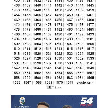
1430
|
1431
|
1432
|
1433
|
1434
|
1435
|
1436
|
1437
|
1438
|
1439
|
1440
|
1441
|
1442
|
1443
|
1444
|
1445
|
1446
|
1447
|
1448
|
1449
|
1450
|
1451
|
1452
|
1453
|
1454
|
1455
|
1456
|
1457
|
1458
|
1459
|
1460
|
1461
|
1462
|
1463
|
1464
|
1465
|
1466
|
1467
|
1468
|
1469
|
1470
|
1471
|
1472
|
1473
|
1474
|
1475
|
1476
|
1477
|
1478
|
1479
|
1480
|
1481
|
1482
|
1483
|
1484
|
1485
|
1486
|
1487
|
1488
|
1489
|
1490
|
1491
|
1492
|
1493
|
1494
|
1495
|
1496
|
1497
|
1498
|
1499
|
1500
|
1501
|
1502
|
1503
|
1504
|
1505
|
1506
|
1507
|
1508
|
1509
|
1510
|
1511
|
1512
|
1513
|
1514
|
1515
|
1516
|
1517
|
1518
|
1519
|
1520
|
1521
|
1522
|
1523
|
1524
|
1525
|
1526
|
1527
|
1528
|
1529
|
1530
|
1531
|
1532
|
1533
|
1534
|
1535
|
1536
|
1537
|
1538
|
1539
|
1540
|
1541
|
1542
|
1543
|
1544
|
1545
|
1546
|
1547
|
1548
|
1549
|
1550
|
1551
|
1552
|
1553
|
1554
|
1555
|
1556
|
1557
|
1558
|
1559
|
1560
|
1561
|
1562
|
1563
|
1564
|
1565
|
1566
|
1567
|
1568
|
1569
|
1570
|
1571
|
Siguiente »
|
Última »»