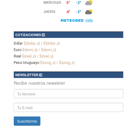
COTIZACIONES
Dólar
${dolar_c} / ${dolar_v}
Euro
${euro_c} / ${euro_v}
Real
${real_c} / ${real_v}
Peso Uruguayo
${urug_c} / ${urug_v}
NEWSLETTER
Recibe nuestros newsleter
Nombre
y
Apellido
E-
mail