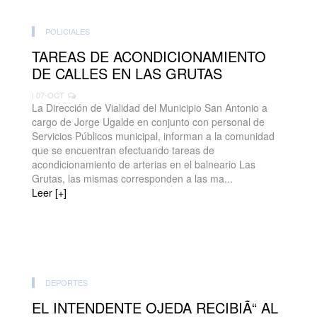
POLICIALES
TAREAS DE ACONDICIONAMIENTO
DE CALLES EN LAS GRUTAS
| 07-OCT
La Dirección de Vialidad del Municipio San Antonio a
cargo de Jorge Ugalde en conjunto con personal de
Servicios Públicos municipal, informan a la comunidad
que se encuentran efectuando tareas de
acondicionamiento de arterias en el balneario Las
Grutas, las mismas corresponden a las ma...
Leer [+]
DEPORTES
EL INTENDENTE OJEDA RECIBIÃ“ AL