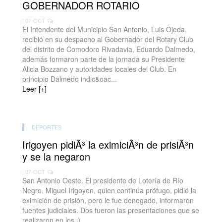
GOBERNADOR ROTARIO
| 07-OCT
El Intendente del Municipio San Antonio, Luis Ojeda,
recibió en su despacho al Gobernador del Rotary Club
del distrito de Comodoro Rivadavia, Eduardo Dalmedo,
además formaron parte de la jornada su Presidente
Alicia Bozzano y autoridades locales del Club. En
principio Dalmedo indic&oac...
Leer [+]
DEPORTES
Irigoyen pidiÃ³ la eximiciÃ³n de prisiÃ³n
y se la negaron
| 07-OCT
San Antonio Oeste. El presidente de Lotería de Río
Negro, Miguel Irigoyen, quien continúa prófugo, pidió la
eximición de prisión, pero le fue denegado, informaron
fuentes judiciales. Dos fueron las presentaciones que se
realizaron en los ú...