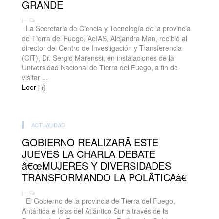
GRANDE
| -
La Secretaria de Ciencia y Tecnología de la provincia
de Tierra del Fuego, AeIAS, Alejandra Man, recibió al
director del Centro de Investigación y Transferencia
(CIT), Dr. Sergio Marenssi, en instalaciones de la
Universidad Nacional de Tierra del Fuego, a fin de
visitar ...
Leer [+]
ACTUALIDAD
GOBIERNO REALIZARÃ ESTE
JUEVES LA CHARLA DEBATE
â€œMUJERES Y DIVERSIDADES
TRANSFORMANDO LA POLÃTICAâ€
| -
El Gobierno de la provincia de Tierra del Fuego,
Antártida e Islas del Atlántico Sur a través de la