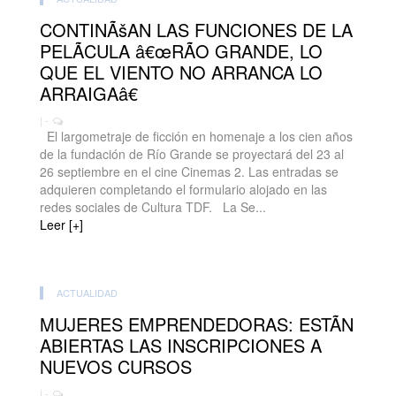
CONTINÃšAN LAS FUNCIONES DE LA
PELÃCULA â€œRÃO GRANDE, LO
QUE EL VIENTO NO ARRANCA LO
ARRAIGAâ€
| -
El largometraje de ficción en homenaje a los cien años
de la fundación de Río Grande se proyectará del 23 al
26 septiembre en el cine Cinemas 2. Las entradas se
adquieren completando el formulario alojado en las
redes sociales de Cultura TDF. La Se...
Leer [+]
ACTUALIDAD
MUJERES EMPRENDEDORAS: ESTÃN
ABIERTAS LAS INSCRIPCIONES A
NUEVOS CURSOS
| -