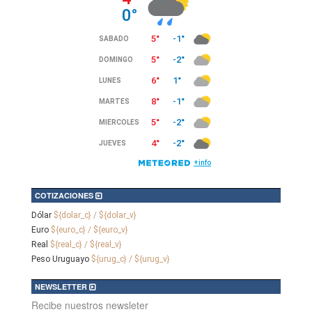
COTIZACIONES
Dólar
${dolar_c} / ${dolar_v}
Euro
${euro_c} / ${euro_v}
Real
${real_c} / ${real_v}
Peso Uruguayo
${urug_c} / ${urug_v}
NEWSLETTER
Recibe nuestros newsleter