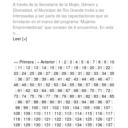
A través de la Secretaría de la Mujer, Género y
Diversidad, el Municipio de Río Grande invita a las
interesadas a ser parte de las capacitaciones que se
brindarán en el marco del programa “Mujeres
Emprendedoras” que constan de 8 encuentros. En esta
o...
Leer [+]
«« Primera
|
« Anterior
|
1
|
2
|
3
|
4
|
5
|
6
|
7
|
8
|
9
|
10
|
11
|
12
|
13
|
14
|
15
|
16
|
17
|
18
|
19
|
20
|
21
|
22
|
23
|
24
|
25
|
26
|
27
|
28
|
29
|
30
|
31
|
32
|
33
|
34
|
35
|
36
|
37
|
38
|
39
|
40
|
41
|
42
|
43
|
44
|
45
|
46
|
47
|
48
|
49
|
50
|
51
|
52
|
53
|
54
|
55
|
56
|
57
|
58
|
59
|
60
|
61
|
62
|
63
|
64
|
65
|
66
|
67
|
68
|
69
|
70
|
71
|
72
|
73
|
74
|
75
|
76
|
77
|
78
|
79
|
80
|
81
|
82
|
83
|
84
|
85
|
86
|
87
|
88
|
89
|
90
|
91
|
92
|
93
|
94
|
95
|
96
|
97
|
98
|
99
|
100
|
101
|
102
|
103
|
104
|
105
|
106
|
107
|
108
|
109
|
110
|
111
|
112
|
113
|
114
|
115
|
116
|
117
|
118
|
119
|
120
|
121
|
122
|
123
|
124
|
125
|
126
|
127
|
128
|
129
|
130
|
131
|
132
|
133
|
134
|
135
|
136
|
137
|