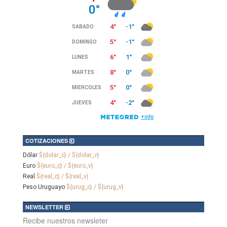
COTIZACIONES
Dólar
${dolar_c} / ${dolar_v}
Euro
${euro_c} / ${euro_v}
Real
${real_c} / ${real_v}
Peso Uruguayo
${urug_c} / ${urug_v}
NEWSLETTER
Recibe nuestros newsleter