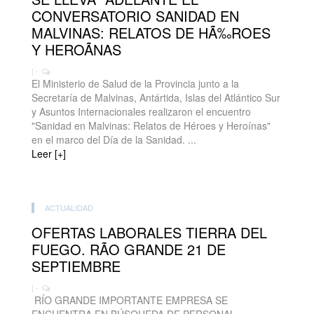
CONVERSATORIO SANIDAD EN
MALVINAS: RELATOS DE HÃ‰ROES
Y HEROÃNAS
| -
El Ministerio de Salud de la Provincia junto a la
Secretaría de Malvinas, Antártida, Islas del Atlántico Sur
y Asuntos Internacionales realizaron el encuentro
"Sanidad en Malvinas: Relatos de Héroes y Heroínas"
en el marco del Día de la Sanidad. ...
Leer [+]
ACTUALIDAD
OFERTAS LABORALES TIERRA DEL
FUEGO. RÃO GRANDE 21 DE
SEPTIEMBRE
| -
RÍO GRANDE IMPORTANTE EMPRESA SE