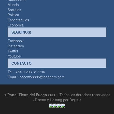
Mundo
Sociales
Politica
Espectaculos
Economia
SEGUINOS!
Facebook
Instagram
Twitter
Youtube
CONTACTO
Tel.: +54 9 296 617796
Email.:
cocewo6685@bodeem.com
©
Portal Tierra del Fuego
2026 - Todos los derechos reservados
-
Diseño y Hosting por Digitala