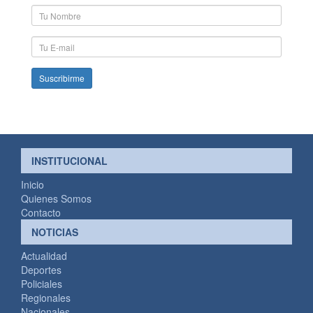
Nombre
y
Apellido
E-
mail
INSTITUCIONAL
Inicio
Quienes Somos
Contacto
NOTICIAS
Actualidad
Deportes
Policiales
Regionales
Nacionales