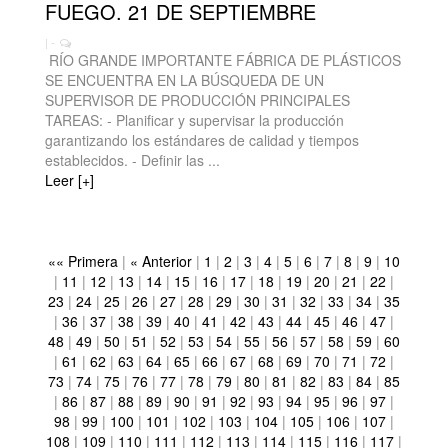
FUEGO. 21 DE SEPTIEMBRE
| -
RÍO GRANDE IMPORTANTE FÁBRICA DE PLÁSTICOS
SE ENCUENTRA EN LA BÚSQUEDA DE UN
SUPERVISOR DE PRODUCCIÓN PRINCIPALES
TAREAS: - Planificar y supervisar la producción
garantizando los estándares de calidad y tiempos
establecidos. - Definir las ...
Leer [+]
«« Primera
|
« Anterior
|
1
|
2
|
3
|
4
|
5
|
6
|
7
|
8
|
9
|
10
|
11
|
12
|
13
|
14
|
15
|
16
|
17
|
18
|
19
|
20
|
21
|
22
|
23
|
24
|
25
|
26
|
27
|
28
|
29
|
30
|
31
|
32
|
33
|
34
|
35
|
36
|
37
|
38
|
39
|
40
|
41
|
42
|
43
|
44
|
45
|
46
|
47
|
48
|
49
|
50
|
51
|
52
|
53
|
54
|
55
|
56
|
57
|
58
|
59
|
60
|
61
|
62
|
63
|
64
|
65
|
66
|
67
|
68
|
69
|
70
|
71
|
72
|
73
|
74
|
75
|
76
|
77
|
78
|
79
|
80
|
81
|
82
|
83
|
84
|
85
|
86
|
87
|
88
|
89
|
90
|
91
|
92
|
93
|
94
|
95
|
96
|
97
|
98
|
99
|
100
|
101
|
102
|
103
|
104
|
105
|
106
|
107
|
108
|
109
|
110
|
111
|
112
|
113
|
114
|
115
|
116
|
117
|