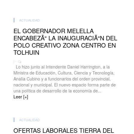
ACTUALIDAD
EL GOBERNADOR MELELLA
ENCABEZÃ“ LA INAUGURACIÃ“N DEL
POLO CREATIVO ZONA CENTRO EN
TOLHUIN
| -
Lo hizo junto al Intendente Daniel Harrington, a la
Ministra de Educación, Cultura, Ciencia y Tecnología,
Analía Cubino y a funcionarios del orden provincial,
nacional y municipal. El nuevo espacio forma parte de
una política de desarrollo de la economía de...
Leer [+]
ACTUALIDAD
OFERTAS LABORALES TIERRA DEL